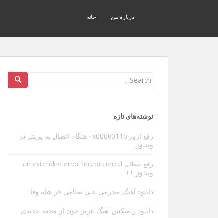
درباره من
خانه
Search
for:
نوشته‌های تازه
رفع ارور ۰x0000011b هنگام اتصال به پرینتر در
ویندوز
رفع خطای an extended error has occurred
ویندوز ۱۱
دانلود آهنگ محرمی علی نظامی فر شاه وفا
دانلود ریمیکس آهنگ عزیز جون از محمد جدیدی