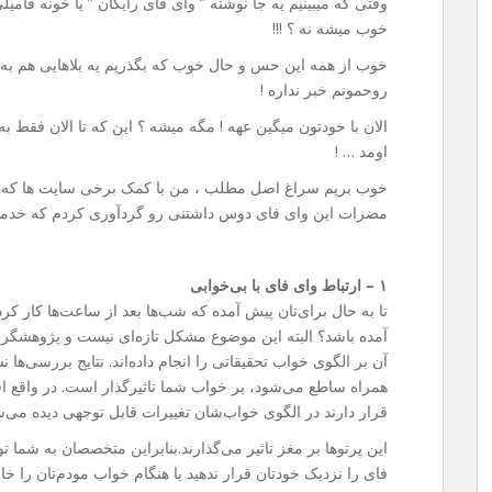
وقتی که میبینیم یه جا نوشته ” وای فای رایگان ” یا خونه فا
خوب میشه نه ؟ !!!
خوب از همه این حس و حال خوب که بگذریم یه بلاهایی هم 
روحمونم خبر نداره !
الان با خودتون میگین عهه ! مگه میشه ؟ این که تا الان فقط به
اومد … !
خوب بریم سراغ اصل مطلب ، من با کمک برخی سایت ها که من
مضرات این وای فای دوس داشتنی رو گردآوری کردم که خدمت
۱ – ارتباط وای فای با بی‌خوابی
تا به حال برای‌تان پیش آمده که شب‌ها بعد از ساعت‌ها کار کر
آن بر الگوی خواب تحقیقاتی را انجام داده‌اند. نتایج بررسی‌ها 
همراه ساطع می‌شود، بر خواب شما تاثیرگذار است. در واقع 
قرار دارند در الگوی خواب‌شان تغییرات قابل توجهی دیده می‌ش
این پرتوها بر مغز تاثیر می‌گذارند.بنابراین متخصصان به شما ت
فای را نزدیک خودتان قرار ندهید یا هنگام خواب مودم‌تان را 