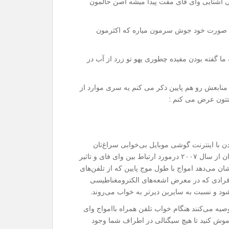
میلی آشنایی وای فای مفت پیدا میشه اصن حالمون
به صورت خود جوش سرمون میاره که اکثرمون
 ما گفته بودن مفیده چطوری یهو تو زرد از آب در
ابعش رو هم پایین ذکر می کنم یه سری موارد از
تون عرض می کنم :
دن با اینترنت گوشی موبایل بی‌خوابی سراغ‌تان
آمده باشد؟ البته این موضوع مشکل تازه‌ای نیست و پژوهشگران از سال ۲۰۰۷ درمورد ارتباط بین وای فای و تاثیر
نشان می‌دهد امواج با طول موج پایین که از تلفن‌های
افرادی که در معرض اشعه‌های الکترومغناطیسی
ود و نسبت به سایرین دیرتر به خواب می‌روند.
وصیه می‌کنند هنگام خواب تلفن همراه باامواج وای
خاموش کنید تا هیچ سیگنالی در اطراف شما وجود