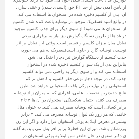
از پایین آمدن بیش از حد PH خون(اسیدی شدن) و خنثی سازی
آن، بدن از کلسیم ذخیره شده در استخوان ها استفاده می کند.
در واقع اسید فسفریک موجود در نوشابه باعث کنده شدن کلسیم
از استخوان ها می شود؛ از سوی دیگر برای جذب کلسیم موجود
در غذاها از طریق دستگاه گوارش نیز نیاز به برقراری نوعی
تعادل میان میزان کلسیم و فسفر است. وقتی این تعادل بر اثر
نوشیدن نوشابه گازدار حاوی اسیدفسفریک به هم می خورد،
جذب کلسیم از دستگاه گوارش نیز دچار اختلال می شود.
بنابراین بدن از یک سو از کلسیم ذخیره شده در استخوان
استفاده می کند و از سوی دیگر به راحتی نمی تواند کلسیم
جذب کند، در نتیجه دچار نوعی فقر کلسیم و کاهش تراکم
استخوانی و در نهایت پوکی بافت استخوانی خواهد شد. طبق
نتایج جدیدترین تحقیقات علمی، افرادی که به میزان زیاد نوشابه
مصرف می کنند، احتمال شکستگی استخوان در آن ها ۳ تا ۴
برابر کسانی است که نوشابه مصرف نمی کنند. به عنوان مثال
خانمی که هر روز یک لیوان نوشابه مصرف می کند، ۳ برابر
بیشتر در معرض ابتلا به پوکی استخوان قرار دارد و اگر این زن
ورزشکار باشد، میزان این خطر۵ برابر افزایش می یابد. به گفته
ی دکتر صفوی در حال حاضر سن ابتلا به پوکی استخوان در