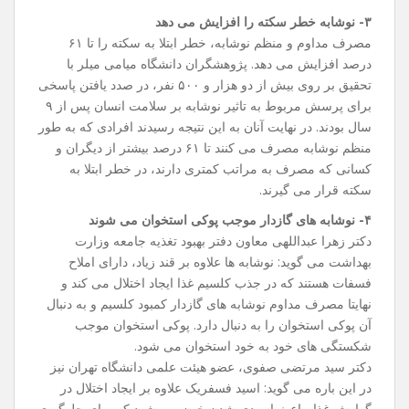
۳- نوشابه خطر سکته را افزایش می ‌دهد
مصرف مداوم و منظم نوشابه، خطر ابتلا به سکته را تا ۶۱
درصد افزایش می ‌دهد. پژوهشگران دانشگاه میامی میلر با
تحقیق بر روی بیش از دو هزار و ۵۰۰ نفر، در صدد یافتن پاسخی
برای پرسش مربوط به تاثیر نوشابه بر سلامت انسان پس از ۹
سال بودند. در نهایت آنان به این نتیجه رسیدند افرادی که به طور
منظم نوشابه مصرف می‌ کنند تا ۶۱ درصد بیشتر از دیگران و
کسانی که مصرف به مراتب کمتری دارند، در خطر ابتلا به
سکته قرار می ‌گیرند.
۴- نوشابه ‌های گازدار موجب پوکی استخوان می شوند
دکتر زهرا عبداللهی معاون دفتر بهبود تغذیه جامعه وزارت
بهداشت می گوید: نوشابه ‌ها علاوه بر قند زیاد، دارای املاح
فسفات هستند که در جذب کلسیم غذا ایجاد اختلال می ‌کند و
نهایتا مصرف مداوم نوشابه ‌های گازدار کمبود کلسیم و به دنبال
آن پوکی استخوان را به دنبال دارد. پوکی استخوان موجب
شکستگی ‌های خود به خود استخوان می‌ شود.
دکتر سید مرتضی صفوی، عضو هیئت علمی دانشگاه تهران نیز
در این باره می گوید: اسید فسفریک علاوه بر ایجاد اختلال در
گوارش غذا، باعث اسیدی شدن خون می شود که برای جلوگیری