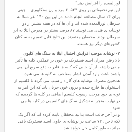
لوزالمعده را افزایش دهد.”
این تیم تحقیقاتی بر روی ۶۰۵۲۴ مرد و زن سنگاپوری – چینی
برای ۱۴ سال مطالعه انجام دادند. در این بین ۱۴۰ نفر مبتلا به
سرطان لوزالمعده شده ‌اند و آن‌ ها که در هفته بیشتر از دو
نوشابه ی قندی می ‌نوشند ۸۷ درصد بیشتر در معرض ابتلا به این
سرطان بودند. محققان معتقدند این نتایج قابل تعمیم به ساکنان
کشورهای دیگر نیز هست.
۷- نوشابه موجب افزایش احتمال ابتلا به سنگ های کلیوی
بالا رفتن میزان اسید فسفریک در خون بر عملکرد کلیه ها تاُثیر
منفی داشته، از آن جایی که کلیه ها قادر به دفع سریع آن نمی
باشند باعث وارد آمدن فشار مضاعف به کلیه ها می شود.
همچنین مصرف نوشابه های گاز دار سبب می گردد تا کلسیم از
استخوان ها خارج شده و درون خون جریان یابد که این امر به
نوبه ی خود موجب رسوب کلسیم اضافی در کلیه ها گردیده که
در نهایت منجر به تشکیل سنگ ‌های کلسیمی در کلیه ها می
شود.
و در آخر جالب است بدانید محققان ثابت کرده‌ اند که اگر یک
تکه ناخن، ۷۲ ساعت در نوشابه ی حاوی اسید فسفریک باقی
بماند به طور کامل حل خواهد شد.