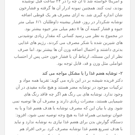
و آمریکا خواسته شد تا آن چه را در ۲۴ ساعت قبل نوشیده
بودند، ثبت کنند. همچنین نمونه ادرار آن ها گرفته و فشارخون
شان اندازه‌ گیری شد. به ازای مصرف هر یک قوطی اضافه
نوشابه شکردار در روز، فشار بیشینه داوطلبان ۶/۱ میلی متر
جیوه و فشار کمینه آن ها ۸ دهم میلی‌ متر جیوه بیشتر بود.
در مجموع به‌ نظر می ‌رسید کسانی که مقدار زیادی نوشیدنی
‌های شیرین شده با شکر مصرف می‌ کردند، رژیم‌ های غذایی
بدتری داشتند و احتمال اضافه وزن آن ها بیشتر بود. اما صرف
‌نظر از این مسئله، ارتباط آن با فشار خون حتی پس از احتساب
عواملی مثل وزن و قد، قابل توجه بود.
۲- نوشابه هضم غذا را با مشکل مواجه می ‌کند
دکتر فریده شیشه‌ بر در این باره می گوید: تقریبا همه مواد و
ترکیبات موجود در نوشابه مضر هستند و هیچ ماده مفیدی در آن
وجود ندارد. نوشابه‌ های بی ‌رنگ هم اگر چه فاقد رنگ‌ های
شیمیایی هستند، مضرات زیادی دارند و مصرف آن ها توصیه نمی
‌شود. وی با بیان این که مصرف نوشابه با هدف هضم غذا و یا به
عنوان نوشیدنی همراه غذا به هیچ وجه توصیه نمی ‌شود، افزود:
دستگاه گوارش بدن برای هضم غذا نیازی به نوشابه ندارد و نباید
با هدف تسریع هضم غذا نوشابه مصرف کرد. برخی افراد هم