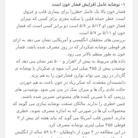
۱- نوشابه عامل افزایش فشار خون است
فشار خون بالا یک عامل خطرزا برای بیماری قلب و عروق
است. خطر حمله قلبی یا سکته مغزی برای کسی که میزان
فشار خون او ۵/۱۳ بر ۵/۸ است دو برابر کسی است که فشار
خون او ۵/۱۱ بر ۵/۷ است.
بررسی‌ های محققان انگلیسی و آمریکایی نشان می ‌دهد به ازای
هر قوطی نوشابه شکردار که در روز مصرف شده باشد، فشار
خون به ‌طور منظم بالاتر می ‌رود.
داده ‌های مربوط به بیش از ۲هزار و ۵۰۰ نفر نشان می ‌دهد که
نوشیدن بیش از ۳۵۵ میلی لیتر آب میوه ی شکردار یا نوشابه ی
گازدار در روز می ‌تواند توازن فشارخون را به هم بزند.
دانشمندان معتقدند که شکر زیاد در خون باعث به هم خوردن
حالت عادی رگ‌ ها و میزان نمک در بدن می‌ شود. نوشیدنی ‌های
رژیمی که با شیرین کننده‌ های مصنوعی شیرین شده باشند،
چنین خطری را ندارند. مالکان صنعت نوشابه ‌سازی می‌ گویند که
محصولات آن ها در صورتی که به اندازه مصرف شوند، خطری
ندارند. انجمن قلب آمریکا می‌ گوید که نباید هفته ‌ای بیش از ۳
قوطی ۳۵۵ میلی لیتری نوشابه مصرف کرد.
در این مطالعه در ۴ مورد از داوطلبان ۴۰ تا ۵۹ ساله از انگلیس