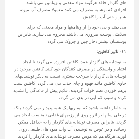
های گازدار فاقد هرگونه مواد معدنی و ویتامین می باشند.
افرادی که نوشابه مصرف می کنند معمولا مصرف آب میوه،
شیر و حتی آب را کاهش
می دهند و بدن خود را از ویتامینها و مواد معدنی که برای
سلامتی پوست ضروری می باشند محروم می سازند. بنابراین
پوستشان بیشتر دچار چین و چروک می گردد.
۱۱- تاثیر کافئین:
به نوشابه های گازدار عمدا کافئین افزوده می گردد تا ایجاد
اعتیاد و وابستگی در مصرف کنندگان خود کنند. کافئین موجود در
نوشابه های گازدار با سرعت بیشتری نسبت به دیگر نوشیدنیهای
حاوی کافئین مانند قهوه و چای جذب بدن می گردد. کافئین سبب
برهم خوردن نظم خواب گردیده، علایم پیش از قاعدگی را تشدید
کرده و سبب کم آبی در بدن می گردد.
به خاطر داشته باشید که بیماریها یک شبه پدیدار نمی گردند بلکه
در طی سالها بر اثر پیروی از رژیمهای غذایی نامناسب ایجاد می
گردند. بنابراین مصرف نوشابه های گازدار را به حداقل ممکن
رسانده و در عوض به نوشیدن آب وآب میوه های طبیعی روی
آورید. هرگاه هم که هوس مصرف نوشابه های گازدار را کردید