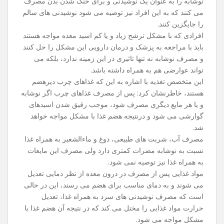
نوشابه را به عنوان یک نوشیدنی و برای خنک شدن بدن مصرف
می‌ کنند که به این افراد نیز توصیه می ‌شود نوشیدنی‌ های سالم
را جایگزین کنند.
افرادی که با مشکل ترشح زیاد و یا کم اسید معده مواجه هستند
باید با مراجعه به پزشک و درمان دارویی این مشکل را حل کنند
و مصرف نوشابه نه تنها تاثیری در این زمینه ندارد، بلکه می
‌تواند عوارضی هم به همراه داشته باشد.
این متخصص تغذیه با اشاره به این که غذاهای چرب دیرهضم
هستند، خاطرنشان کرد: پس از مصرف غذاهای چرب اگر نوشابه
و یا هر مایع دیگری مصرف شود، موجب رقیق شدن اسیدهای
گوارشی می‌ شود و درنتیجه هضم غذا با مشکل مواجه خواهد
شد.
مصرف آب، شربت‌ های طبیعی، دوغ و ماءالشعیر به همراه غذا
نسبت به نوشابه مضرات کمتری دارد ولی مصرف این مایعات
به همراه غذا نیز توصیه نمی ‌شود.
مواد غذایی پس از مصرف در درون معده از نظر دمایی تعدیل
می ‌شوند و به دمای مناسب برای هضم می ‌رسند، این در حالی
است که مصرف نوشیدنی ‌های سرد به همراه غذا، تعدیل
حرارت مواد غذایی را مختل می ‌کند که در نتیجه آن هضم غذا با
مشکل مواجه می ‌شود.