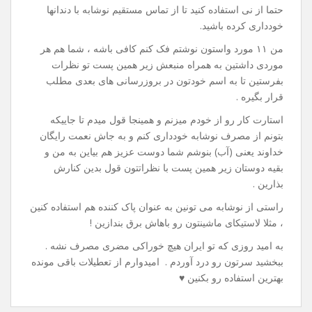
حتما از نی استفاده کنید تا از تماس مستقیم نوشابه با دندانها
خودداری کرده باشید.
من ۱۱ مورد واستون نوشتم فک کنم کافی باشه ، شما هم هر
موردی داشتین به همراه منبعش زیر همین پست تو نظرات
بفرستین تا به اسم خودتون در بروزرسانی های بعدی مطلب
قرار بگیره .
استارت کار رو از خودم میزنم و همینجا قول میدم تا جاییکه
بتونم از مصرف نوشابه خودداری کنم و به جاش نعمت رایگان
خداوند یعنی (آب) بنوشم شما دوست عزیز هم بیاین به من و
بقیه دوستان زیر همین پست با نظراتتون قول بدین کنارش
بذارین .
راستی از نوشابه می تونین به عنوان پاک کننده هم استفاده کنین
، مثلا لاستیکای ماشینتون رو باهاش برق بندازین !
به امید روزی که تو ایران هیچ خوراکی مضری مصرف نشه .
ببخشید سرتون رو درد آوردم . امیدوارم از تعطیلات باقی مونده
بهترین استفاده رو بکنین ♥