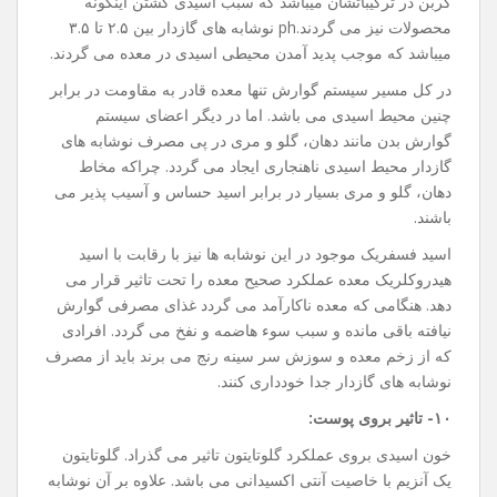
کربن در ترکیباتشان میباشد که سبب اسیدی گشتن اینگونه
محصولات نیز می گردند.ph نوشابه های گازدار بین ۲.۵ تا ۳.۵
میباشد که موجب پدید آمدن محیطی اسیدی در معده می گردند.
در کل مسیر سیستم گوارش تنها معده قادر به مقاومت در برابر
چنین محیط اسیدی می باشد. اما در دیگر اعضای سیستم
گوارش بدن مانند دهان، گلو و مری در پی مصرف نوشابه های
گازدار محیط اسیدی ناهنجاری ایجاد می گردد. چراکه مخاط
دهان، گلو و مری بسیار در برابر اسید حساس و آسیب پذیر می
باشند.
اسید فسفریک موجود در این نوشابه ها نیز با رقابت با اسید
هیدروکلریک معده عملکرد صحیح معده را تحت تاثیر قرار می
دهد. هنگامی که معده ناکارآمد می گردد غذای مصرفی گوارش
نیافته باقی مانده و سبب سوء هاضمه و نفخ می گردد. افرادی
که از زخم معده و سوزش سر سینه رنج می برند باید از مصرف
نوشابه های گازدار جدا خودداری کنند.
۱۰- تاثیر بروی پوست:
خون اسیدی بروی عملکرد گلوتایتون تاثیر می گذراد. گلوتایتون
یک آنزیم با خاصیت آنتی اکسیدانی می باشد. علاوه بر آن نوشابه