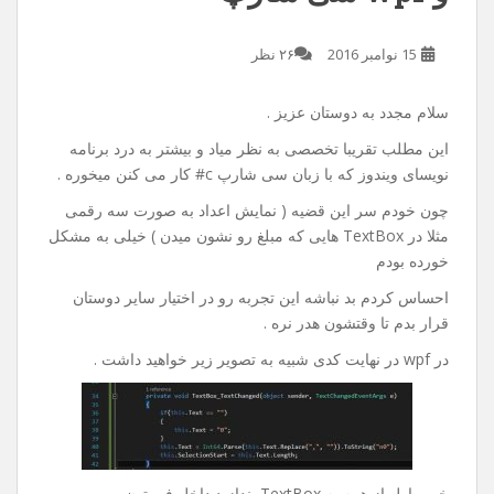
15 نوامبر 2016
۲۶ نظر
سلام مجدد به دوستان عزیز .
این مطلب تقریبا تخصصی به نظر میاد و بیشتر به درد برنامه
نویسای ویندوز که با زبان سی شارپ c# کار می کنن میخوره .
چون خودم سر این قضیه ( نمایش اعداد به صورت سه رقمی
مثلا در TextBox هایی که مبلغ رو نشون میدن ) خیلی به مشکل
خورده بودم
احساس کردم بد نباشه این تجربه رو در اختیار سایر دوستان
قرار بدم تا وقتشون هدر نره .
در wpf در نهایت کدی شبیه به تصویر زیر خواهید داشت .
خوب اول از همه یه TextBox بندازید داخل فرمتون .