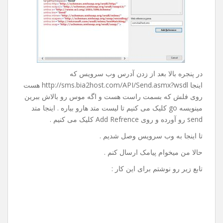
در پنجره بالا بعد از زدن آدرس وب سرویس که
اینجا http://sms.bia2host.com/API/Send.asmx?wsdl هست
روی فلش که بسمت راست هست و اگه موس رو بالاش ببرین
مینویسه go کلیک می کنیم تا لیست متد هارو بیاره . اینجا متد
send رو آورده و روی Add Refrence کلیک می کنیم .
تا اینجا به وب سرویس وصل شدیم .
حالا من میخوام پیامک ارسال کنم .
تابع زیر رو نوشتم برای این کار :