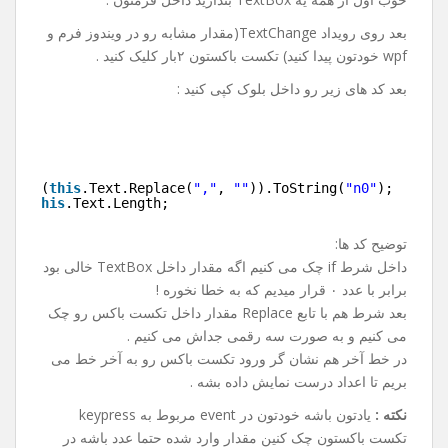
بعد روی رویداد TextChange(مقدار مشابه رو در ویندوز فرم و
wpf خودتون پیدا کنید) تکست باکستون ۲بار کلیک کنید .
بعد کد های زیر رو داخل بلوک کپی کنید :
"
)
.Parse(
this
.Text.Replace(
","
, 
""
)).ToString(
"n0"
);
rt = 
this
.Text.Length;
توضیح کد ها:
داخل شرط if چک می کنیم اگه مقدار داخل TextBox خالی بود
برابر با عدد ۰ قرار میدیم که به خطا نخوره !
بعد شرط هم با تابع Replace مقدار داخل تکست باکس رو چک
می کنیم و به صورت سه رقمی جداش می کنیم .
در خط آخر هم نشان گر ورود تکست باکس رو به آخر خط می
بریم تا اعداد درست نمایش داده بشه .
نکته :
یادتون باشه خودتون در event مربوط به keypress
تکست باکستون چک کنین مقدار وارد شده حتما عدد باشه در