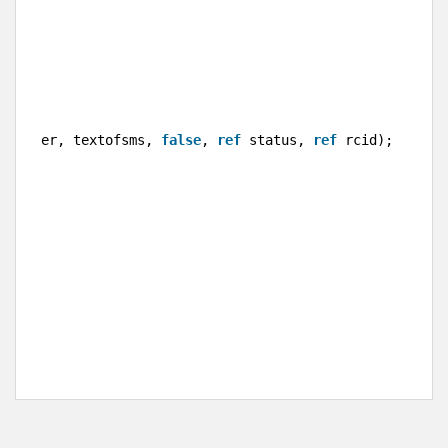
();
 reciver, textofsms, 
false
, 
ref
status, 
ref
rcid);