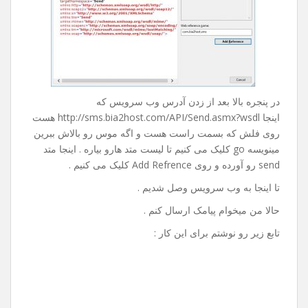
در پنجره بالا بعد از زدن آدرس وب سرویس که
اینجا http://sms.bia2host.com/API/Send.asmx?wsdl هست
روی فلش که بسمت راست هست و اگه موس رو بالاش ببرین
مینویسه go کلیک می کنیم تا لیست متد هارو بیاره . اینجا متد
send رو آورده و روی Add Refrence کلیک می کنیم .
تا اینجا به وب سرویس وصل شدیم .
حالا من میخوام پیامک ارسال کنم .
تابع زیر رو نوشتم برای این کار :