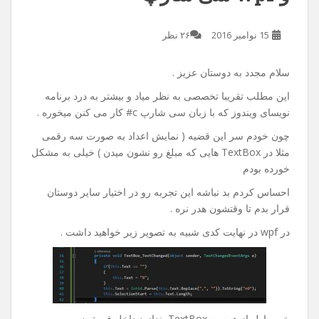
15 نوامبر 2016
۲۶ نظر
سلام مجدد به دوستان عزیز .
این مطلب تقریبا تخصصی به نظر میاد و بیشتر به درد برنامه
نویسای ویندوز که با زبان سی شارپ c# کار می کنن میخوره .
چون خودم سر این قضیه ( نمایش اعداد به صورت سه رقمی
مثلا در TextBox هایی که مبلغ رو نشون میدن ) خیلی به مشکل
خورده بودم
احساس کردم بد نباشه این تجربه رو در اختیار سایر دوستان
قرار بدم تا وقتشون هدر نره .
در wpf در نهایت کدی شبیه به تصویر زیر خواهید داشت .
خوب اول از همه یه TextBox بندازید داخل فرمتون .