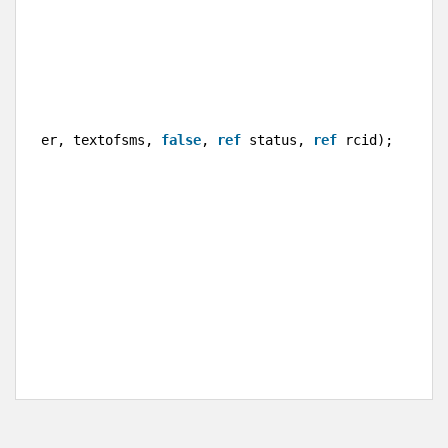
();
 reciver, textofsms, 
false
, 
ref
status, 
ref
rcid);