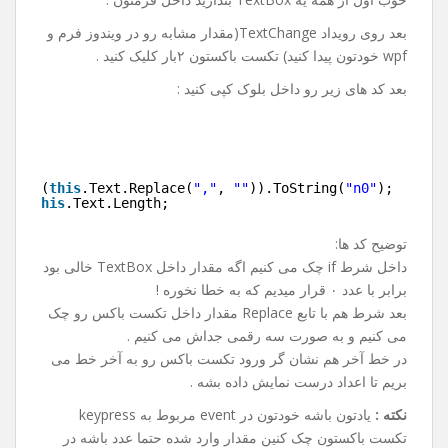
بعد روی رویداد TextChange(مقدار مشابه رو در ویندوز فرم و
wpf خودتون پیدا کنید) تکست باکستون ۲بار کلیک کنید .
بعد کد های زیر رو داخل بلوک کپی کنید :
"
)
.Parse(
this
.Text.Replace(
","
, 
""
)).ToString(
"n0"
);
rt = 
this
.Text.Length;
توضیح کد ها:
داخل شرط if چک می کنیم اگه مقدار داخل TextBox خالی بود
برابر با عدد ۰ قرار میدیم که به خطا نخوره !
بعد شرط هم با تابع Replace مقدار داخل تکست باکس رو چک
می کنیم و به صورت سه رقمی جداش می کنیم .
در خط آخر هم نشان گر ورود تکست باکس رو به آخر خط می
بریم تا اعداد درست نمایش داده بشه .
نکته :
یادتون باشه خودتون در event مربوط به keypress
تکست باکستون چک کنین مقدار وارد شده حتما عدد باشه در