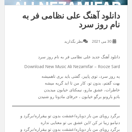
دانلود آهنگ علی نظامی فر به
نام روز سرد
30 می 2021
نظر بگذارید
دانلود آهنگ جدید علی نظامی فر به نام روز سرد
Download New Music Ali Nezamifar – Rooze Sard
یه روز سرد، توی پاییز، گفتی باید بری تاهمیشه
بهت گفتم، بدون تو، کار من تا ابد گریه میشه
خاطرات، عشق مارو، نیمکتای خیابون میدیدن
بادو بارونو برگو خیابون ، حرفای مادوتا رو شنیدن
برگرد رویای من باز دوباره/عشقت بدون تو بیقراره/برگرد و
دنیامو زیبا تر کن /این عشق بی تو معنایی نداره
برگرد رویای من باز دوباره/عشقت بدون تو بیقراره/برگرد و