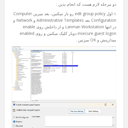
امروز میخواستم به یکی از فولدر های share تو شبکم دسترسی
پیدا کنم که با خطای an extended error has occurred مواجه
شدم.
بعد از جستجوی فراوان و پیدا کردن راه حل تصمیم گرفتم با
شما به اشتراک بذارم، امیدوارم براتون مفید و کاربردی باشه.
دو مرحله لازم هست که انجام بدین :
۱-اول edit group policy رو باز میکنین، بعد میرین Computer
Configuration بعد Administrative Templates و Network و
در انتها Lanman Workstation و از داخلش روی enable
insecure guest logon دوبار کلیک میکنین و روی enabled
میذارینش و OK میزنین .