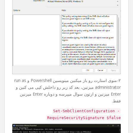
۲-منوی استارت رو باز میکنین مینویسین Powershell و run as
administrator میزنین، بعد کد زیر رو داخلش کپی می کنین و