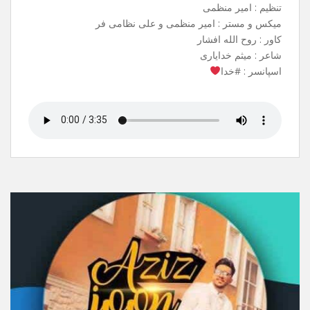
آهنگ جدیدم به نام شاه وفا منتشر شد .
می تونید از تمامی سایت های معتبر ،
ربات های آهنگیفای و ملوبات دانلود کنید.
نام آهنگ : شاهِ وفا
خواننده : علی نظامی فر
بک وکال : سبحان صادقی
تنظیم : امیر منظمی
میکس و مستر : امیر منظمی و علی نظامی فر
کاور : روح الله افشار
شاعر : میثم خدایاری
اسپانسر : #خدا