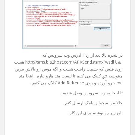
روی Advanced کلیک می کنیم و در پنجره باز شده از پایین
صفحه روی Add Web Refrence … کلیک می کنیم تا پنجره ی
زیر باز بشه :
در پنجره بالا بعد از زدن آدرس وب سرویس که
اینجا http://sms.bia2host.com/API/Send.asmx?wsdl هست
روی فلش که بسمت راست هست و اگه موس رو بالاش ببرین
مینویسه go کلیک می کنیم تا لیست متد هارو بیاره . اینجا متد
send رو آورده و روی Add Refrence کلیک می کنیم .