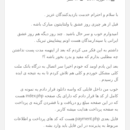
آموزش اتصال به درگاه بانک
ملت(به پرداخت ملت) توسط
php
14 فوریه 2017
۱۶ نظر
با سلام و احترام خدمت بازدیدکنندگان عزیز .
قبل از هر چیزی روز عشق یا ولنتاینتون مبارک باشه .
امیدوارم خوب و سر حال باشید . چند روز دیگه هم روز عشق
ایرانی یا سپندارمذگان هست اونم پیشاپیش تبریک .
داشتم به این فکر می کردم که بعد از اینهمه مدت پست نذاشتن
چه مطلبی بذارم که مفید و بدرد بخور باشه ؟!
بعد این یادم اومد که خودم اخیرا سر اتصال به درگاه بانک ملت
کلی مشکل خوردم و کلی هم تلاش کردم تا به یه نتیجه ی ایده
آل رسیدم .