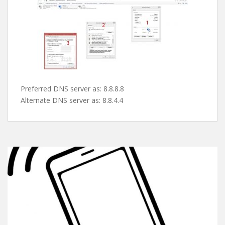
پس از این مرحله صفحه ی کارت شبکه ها باز میشه و شما با
دابل کلیک روی کارت شبکه یا کانکشن مورد نظرتون و کلیک
روی properties طبق تصویر دی ان اس های گوگل رو ست می
کنین و از شر این پیغام اعصاب خورد کن راحت میشین !
Preferred DNS server as: 8.8.8.8
Alternate DNS server as: 8.8.4.4