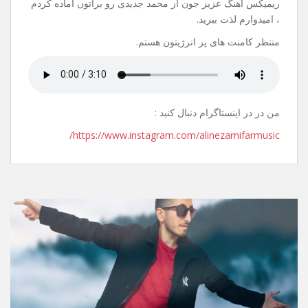
20 جولای 2021
نظر بگذارید
سلام.
عیدتون مبارک.
ریمیکس آهنگ عزیز جون از محمد جدیدی رو براتون آماده کردم
، امیدوارم لذت ببرید.
منتظر کامنت های پر انرژیتون هستم.
من در در اینستاگرام دنبال کنید :
https://www.instagram.com/alinezamifarmusic/