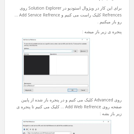
رو خدمتتون آموزش بدم امیدوارم مفید باشه .
خوب در این آموزش ما به وب سرویس پیامکی که مال خودم
هست و آدزسش به شکل زیر هست :
http://sms.bia2host.com/API/Send.asmx?op=SendSms
متصل میشیم .
برای این کار در ویژوال استودیو در Solution Explorer روی
Refrences کلیک راست می کنیم و Add Service Refrence …
رو باز میکنیم .
پنجره ی زیر باز میشه :