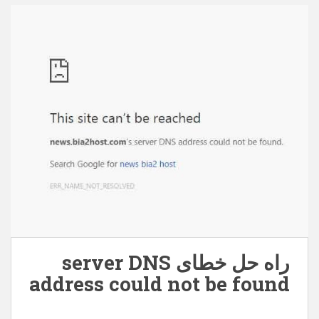
behpardakhtmellat.zip – 63204 بار دانلود شده است –
150,93 کیلوبایت