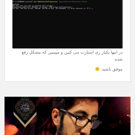
Enter میزنین و ازتون سوال میپرسه و دوباره Enter میزنین
فقط.
Set-SmbClientConfiguration -
RequireSecuritySignature $false
در انتها یکبار ری استارت می کنین و میبینین که مشکل رفع
شده.
موفق باشید.