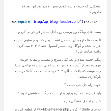
پست های وردپرس در سایت
دیگر
19 اکتبر 2017
نظر بگذارید
با سلام و احترام خدمت کاربران عزیز .
مشکلی که جدیدا واسه خودم پیش اومده بود این بود که از
طریق کد
1
<pre>
require
(
'blog/wp-blog-header.php'
);</pre>
پست های وبلاگ وردپرسی رو داخل سایتم فراخوانی کردم .
تا مدت ها متوجه این مشکل نشده بودم که دیدم سئوی سایت
خراب شده و گوگل وب مستر کنسول خطای ۴۰۴ ثبت کرده
واسه سایت من !
پیگیر قضیه شدم و بعد کلی سرچ و مطلب و مقاله خوندن
فهمیدم بعد از آپدیت وردرس به نسخه ی جدید یه توابعی صدا
زده میشه که باعث خطای ۴۰۴ میشه اما صفحه کاملا درست