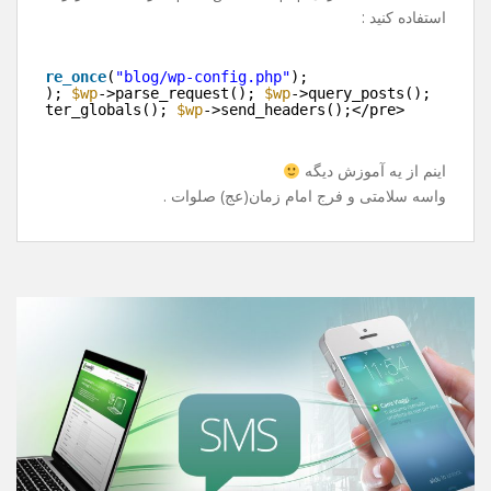
بارگذاری میشه !
خوب راه حل چی هست ؟
باید قید پست ها رو بزنیم و تو سایت دیگه نشونشون ندیم ؟
خیر ! راه حل قشنگی داره .
به جای include کردن wp-blog-header.php از قطعه کد زیر
استفاده کنید :
e>
>
require_once
(
"blog/wp-config.php"
);
>init(); 
$wp
->parse_request(); 
$wp
->query_posts();
>register_globals(); 
$wp
->send_headers();</pre>
>
اینم از یه آموزش دیگه
واسه سلامتی و فرج امام زمان(عج) صلوات .