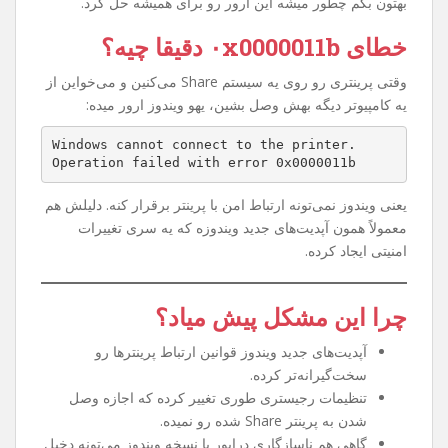
اگه شما هم وقتی می‌خواین به یه پرینتر Share شده توی شبکه
وصل بشین با خطای
۰x0000011b
روبه‌رو شدین، نگران
نباشین. این مشکل یکی از رایج‌ترین خطاهای ویندوزه که خیلی
از کاربرا بعد از یه سری آپدیت‌های امنیتی مایکروسافت تجربه
کردن. توی این مقاله می‌خوام خیلی ساده و مرحله به مرحله
بهتون بگم چطور میشه این ارور رو برای همیشه حل کرد.
خطای ۰x0000011b دقیقا چیه؟
وقتی پرینتری رو روی یه سیستم Share می‌کنین و می‌خواین از
یه کامپیوتر دیگه بهش وصل بشین، یهو ویندوز ارور میده:
Windows cannot connect to the printer.
Operation failed with error 0x0000011b
یعنی ویندوز نمی‌تونه ارتباط امن با پرینتر برقرار کنه. دلیلش هم
معمولاً همون آپدیت‌های جدید ویندوزه که یه سری تغییرات
امنیتی ایجاد کرده.