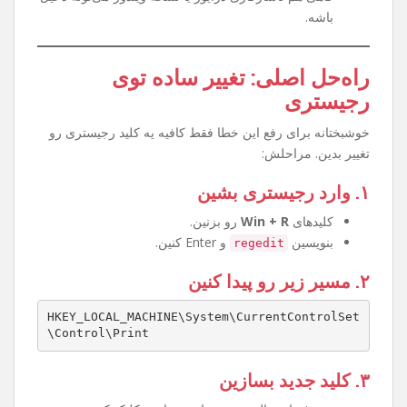
چرا این مشکل پیش میاد؟
آپدیت‌های جدید ویندوز قوانین ارتباط پرینترها رو
سخت‌گیرانه‌تر کرده.
تنظیمات رجیستری طوری تغییر کرده که اجازه وصل
شدن به پرینتر Share شده رو نمیده.
گاهی هم ناسازگاری درایور یا نسخه ویندوز می‌تونه دخیل
باشه.
راه‌حل اصلی: تغییر ساده توی
رجیستری
خوشبختانه برای رفع این خطا فقط کافیه یه کلید رجیستری رو
تغییر بدین. مراحلش:
۱. وارد رجیستری بشین
کلیدهای
Win + R
رو بزنین.
بنویسین
و Enter کنین.
regedit