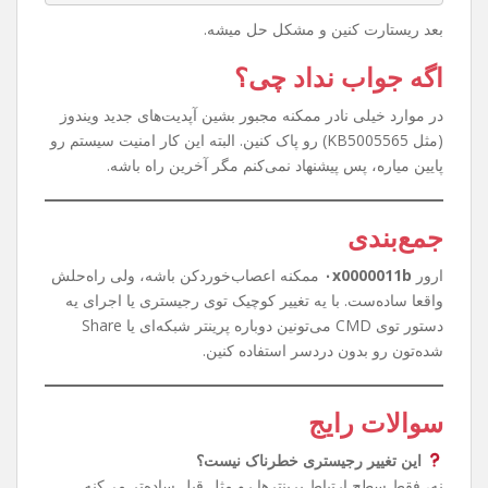
روش سریع‌تر با CMD
حوصله رجیستری رفتن ندارین؟ اشکالی نداره. کافیه CMD رو با
Run as Administrator باز کنین و این دستور رو بزنین:
reg add "HKEY_LOCAL_MACHINE\System\CurrentC
ontrolSet\Control\Print" /v RpcAuthnLevelPr
ivacyEnabled /t REG_DWORD /d 0 /f
بعد ریستارت کنین و مشکل حل میشه.
اگه جواب نداد چی؟
در موارد خیلی نادر ممکنه مجبور بشین آپدیت‌های جدید ویندوز
(مثل KB5005565) رو پاک کنین. البته این کار امنیت سیستم رو
پایین میاره، پس پیشنهاد نمی‌کنم مگر آخرین راه باشه.
جمع‌بندی
ارور
۰x0000011b
ممکنه اعصاب‌خوردکن باشه، ولی راه‌حلش
واقعا ساده‌ست. با یه تغییر کوچیک توی رجیستری یا اجرای یه