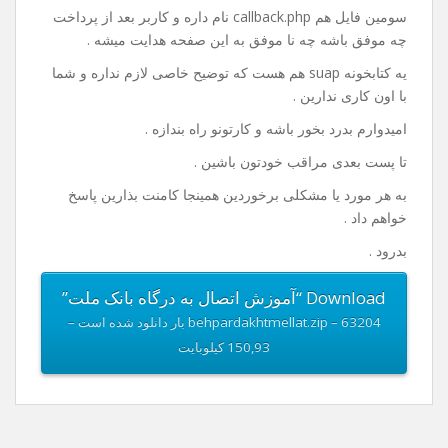
خوب من داخل فایلی که واسه دانلود قرار دادم یه نمونه ی
کامل از کد ها قرار دادم که دارای یک صفحه index.php هست
که در این صفحه مبلغ رو دریافت و با فشردن گزینه ی پرداخت
به صفحه پرداخت هدایت میشه کاربر .
فایل بعدی payment.php هست که کد های پرداخت و اطلاعات
مربوط به پذیرنده در این فایل باید وارد بشه .
سومین فایل هم callback.php نام داره و کاربر بعد از پرداخت
چه موفق باشه چه نا موفق به این صفحه هدایت میشه .
یه کتابخونه suap هم هست که توضیح خاصی لازم نداره و شما
با اون کاری ندارین .
امیدوارم بدرد بخور باشه و کارتونو راه بندازه .
تا پست بعدی مراقب خودتون باشین .
به هر مورد یا مشکلی برخوردین همینجا کامنت بذارین پاسخ
خواهم داد .
بدرود .
Download “آموزش اتصال به درگاه بانک ملت”