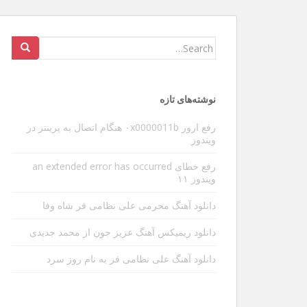
عوارض ویبره گوشی در طولانی
Search
for:
سلام و عرض ادب خدمت دوستان و بازدیدکنندگان عزی
شدیدا داره منو آزار میده البته مطلبی که میخوام بنو
نوشته‌های تازه
ی مهم دیگه ای هست . بین کارها یه تایم خالی پیدا 
[…]
رفع ارور ۰x0000011b هنگام اتصال به پرینتر در
ویندوز
رفع خطای an extended error has occurred
ویندوز ۱۱
دانلود آهنگ محرمی علی نظامی فر شاه وفا
دانلود ریمیکس آهنگ عزیز جون از محمد جدیدی
دانلود آهنگ علی نظامی فر به نام روز سرد