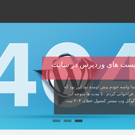
صدا زدن پست های وردپرس در سایت
دا واسه خودم پیش اومده بود این بود که
راخوانی کردم . تا مدت ها متوجه این
مشکل نشده بودم که دیدم سئوی سایت خراب شده و گوگل وب مستر کنسول خطای ۴۰۴ ثبت
ن پست قصد دارم راه حل یک خطای اعصاب
 . این راه حل بیشتر به درد دوستانی
ها پیش اومده داخل هاست سایتتون یک […]