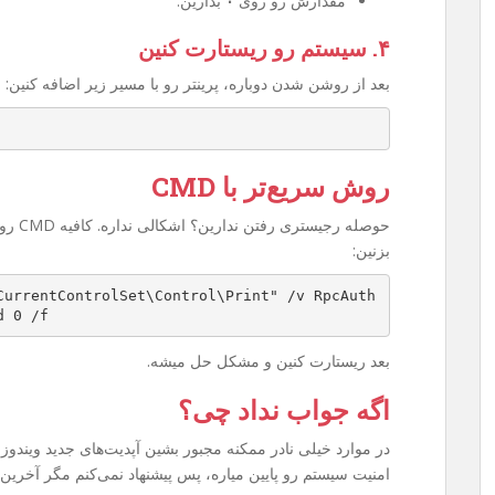
مقدارش رو روی
۰
بذارین.
۴. سیستم رو ریستارت کنین
بعد از روشن شدن دوباره، پرینتر رو با مسیر زیر اضافه کنین:
روش سریع‌تر با CMD
بزنین:
CurrentControlSet\Control\Print" /v RpcAuth
d 0 /f
بعد ریستارت کنین و مشکل حل میشه.
اگه جواب نداد چی؟
امنیت سیستم رو پایین میاره، پس پیشنهاد نمی‌کنم مگر آخرین 