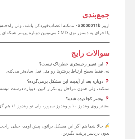
جمع‌بندی
ارور
۰x0000011b
ممکنه اعصاب‌خوردکن باشه، ولی راه‌حلش 
یا اجرای یه دستور توی CMD می‌تونین دوباره پرینتر شبکه‌ای یا Share شده‌تون رو بدون دردسر استفاده کنین.
سوالات رایج
این تغییر رجیستری خطرناک نیست؟
نه، فقط سطح ارتباط پرینترها رو مثل قبل ساده‌تر می‌کنه.
دوباره بعد از آپدیت این مشکل برمی‌گرده؟
ممکنه، ولی همون مراحل رو تکرار کنین، دوباره درست میشه.
بیشتر کجا دیده شده؟
بیشتر روی ویندوز ۱۰ و ویندوز سرور، ولی تو ویندوز ۱۱ هم گزارش شده.
حالا شما هم اگر این مشکل براتون پیش اومد، خیلی راحت م
بدون دردسر پرینت بگیرین.