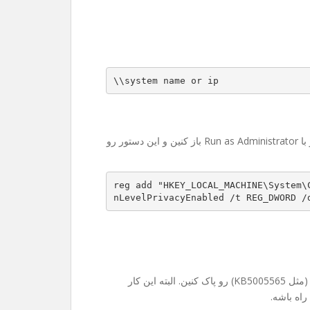
\\system name or ip
حوصله رجیستری رفتن ندارین؟ اشکالی نداره. کافیه CMD رو با Run as Administrator باز کنین و این دستور رو
reg add "HKEY_LOCAL_MACHINE\System\
nLevelPrivacyEnabled /t REG_DWORD /
در موارد خیلی نادر ممکنه مجبور بشین آپدیت‌های جدید ویندوز (مثل KB5005565) رو پاک کنین. البته این کار
راه باشه.