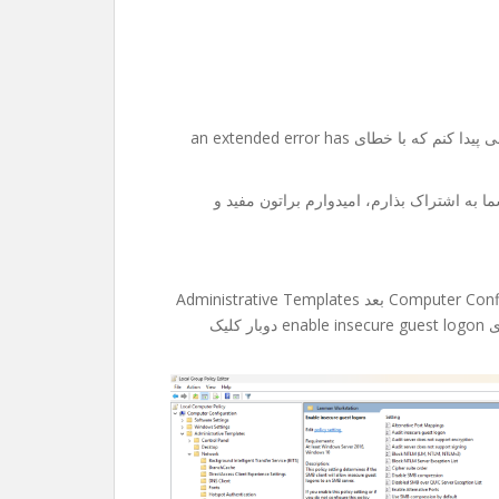
امروز میخواستم به یکی از فولدر های share تو شبکم دسترسی پیدا کنم که با خطای an extended error has
ا به اشتراک بذارم، امیدوارم براتون مفید و
۱-اول edit group policy رو باز میکنین، بعد میرین Computer Configuration بعد Administrative Templates
و Network و در انتها Lanman Workstation و از داخلش روی enable insecure guest logon دوبار کلیک