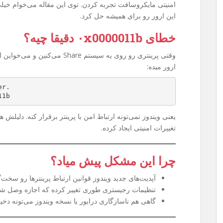
امنیتی مایکروسافت تجربه کردن. توی این مقاله می‌خوام خیل
این ارور رو برای همیشه حل کرد.
خطای ۰x0000011b دقیقا چیه؟
وقتی پرینتری رو روی یه سیستم are
ارور میده:
er.
11b
یعنی ویندوز نمی‌تونه ارتباط امن با پرینتر برقرار کنه. دلیلش
تغییرات امنیتی ایجاد کرده.
چرا این مشکل پیش میاد؟
آپدیت‌های جدید ویندوز قوانین ارتباط پرینترها رو سخت‌گی
تنظیمات رجیستری طوری تغییر کرده که اجازه وصل شدن به پرینتر Share
گاهی هم ناسازگاری درایور یا نسخه ویندوز می‌تونه دخی