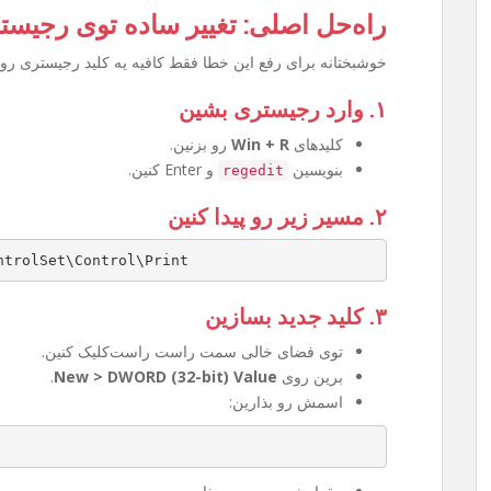
راه‌حل اصلی: تغییر ساده توی رجیست
خوشبختانه برای رفع این خطا فقط کافیه یه کلید رجیستری رو 
۱. وارد رجیستری بشین
کلیدهای
Win + R
رو بزنین.
بنویسین
و Enter کنین.
regedit
۲. مسیر زیر رو پیدا کنین
ntrolSet\Control\Print
۳. کلید جدید بسازین
توی فضای خالی سمت راست راست‌کلیک کنین.
برین روی
New > DWORD (32-bit) Value
.
اسمش رو بذارین: