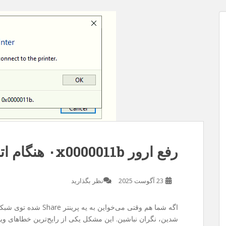
 مدت
ز سایت . متاسفانه چند روزی هست سرفه
یسم ربطی به سرفه نداره و مربوط به قضیه
کردم و فرصت رو غنیمت شمردم و با گوشی
رفع ارور ۰x0000011b هنگام اتصال به پرینتر در ویندوز
23 آگوست 2025
نظر بگذارید
اگه شما هم وقتی می‌خواین به یه پرینتر Share شده توی شبکه وصل بشین با خطای
شدین، نگران نباشین. این مشکل یکی از رایج‌ترین خطاهای ویند