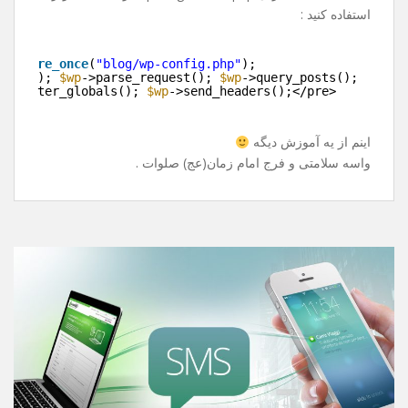
بارگذاری میشه !
خوب راه حل چی هست ؟
باید قید پست ها رو بزنیم و تو سایت دیگه نشونشون ندیم ؟
خیر ! راه حل قشنگی داره .
به جای include کردن wp-blog-header.php از قطعه کد زیر
استفاده کنید :
e>
>
require_once
(
"blog/wp-config.php"
);
>init(); 
$wp
->parse_request(); 
$wp
->query_posts();
>register_globals(); 
$wp
->send_headers();</pre>
>
اینم از یه آموزش دیگه
واسه سلامتی و فرج امام زمان(عج) صلوات .