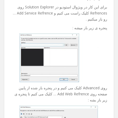
رو خدمتتون آموزش بدم امیدوارم مفید باشه .
خوب در این آموزش ما به وب سرویس پیامکی که مال خودم
هست و آدزسش به شکل زیر هست :
http://sms.bia2host.com/API/Send.asmx?op=SendSms
متصل میشیم .
برای این کار در ویژوال استودیو در Solution Explorer روی
Refrences کلیک راست می کنیم و Add Service Refrence …
رو باز میکنیم .
پنجره ی زیر باز میشه :