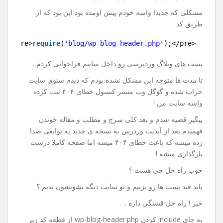
پست های وردپرس در سایت
دیگر
19 اکتبر 2017
نظر بگذارید
با سلام و احترام خدمت کاربران عزیز .
مشکلی که جدیدا واسه خودم پیش اومده بود این بود که از
طریق کد
1
<pre>
require
(
'blog/wp-blog-header.php'
);</pre>
پست های وبلاگ وردپرسی رو داخل سایتم فراخوانی کردم .
تا مدت ها متوجه این مشکل نشده بودم که دیدم سئوی سایت
خراب شده و گوگل وب مستر کنسول خطای ۴۰۴ ثبت کرده
واسه سایت من !
پیگیر قضیه شدم و بعد کلی سرچ و مطلب و مقاله خوندن
فهمیدم بعد از آپدیت وردرس به نسخه ی جدید یه توابعی صدا
زده میشه که باعث خطای ۴۰۴ میشه اما صفحه کاملا درست