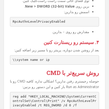
۲. مسیر زیر رو پیدا کنین
HKEY_LOCAL_MACHINE\System\CurrentControlSet
\Control\Print
۳. کلید جدید بسازین
توی فضای خالی سمت راست راست‌کلیک کنین.
برین روی
New > DWORD (32-bit) Value
.
اسمش رو بذارین:
RpcAuthnLevelPrivacyEnabled
مقدارش رو روی
۰
بذارین.
۴. سیستم رو ریستارت کنین
بعد از روشن شدن دوباره، پرینتر رو با مسیر زیر اضافه کنین:
\\system name or ip