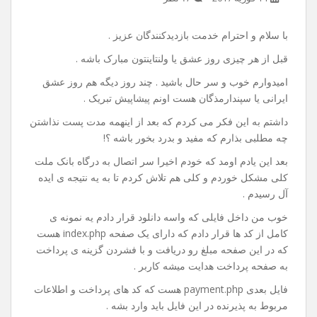
آموزش اتصال به درگاه بانک
ملت(به پرداخت ملت) توسط
php
14 فوریه 2017
۱۶ نظر
با سلام و احترام خدمت بازدیدکنندگان عزیز .
قبل از هر چیزی روز عشق یا ولنتاینتون مبارک باشه .
امیدوارم خوب و سر حال باشید . چند روز دیگه هم روز عشق
ایرانی یا سپندارمذگان هست اونم پیشاپیش تبریک .
داشتم به این فکر می کردم که بعد از اینهمه مدت پست نذاشتن
چه مطلبی بذارم که مفید و بدرد بخور باشه ؟!
بعد این یادم اومد که خودم اخیرا سر اتصال به درگاه بانک ملت
کلی مشکل خوردم و کلی هم تلاش کردم تا به یه نتیجه ی ایده
آل رسیدم .