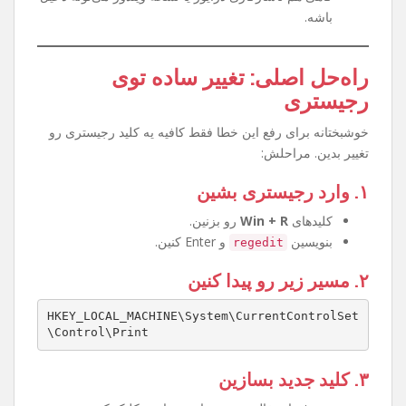
چرا این مشکل پیش میاد؟
آپدیت‌های جدید ویندوز قوانین ارتباط پرینترها رو
سخت‌گیرانه‌تر کرده.
تنظیمات رجیستری طوری تغییر کرده که اجازه وصل
شدن به پرینتر Share شده رو نمیده.
گاهی هم ناسازگاری درایور یا نسخه ویندوز می‌تونه دخیل
باشه.
راه‌حل اصلی: تغییر ساده توی
رجیستری
خوشبختانه برای رفع این خطا فقط کافیه یه کلید رجیستری رو
تغییر بدین. مراحلش:
۱. وارد رجیستری بشین
کلیدهای
Win + R
رو بزنین.
بنویسین
و Enter کنین.
regedit