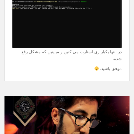
Enter میزنین و ازتون سوال میپرسه و دوباره Enter میزنین
فقط.
Set-SmbClientConfiguration -
RequireSecuritySignature $false
در انتها یکبار ری استارت می کنین و میبینین که مشکل رفع
شده.
موفق باشید.