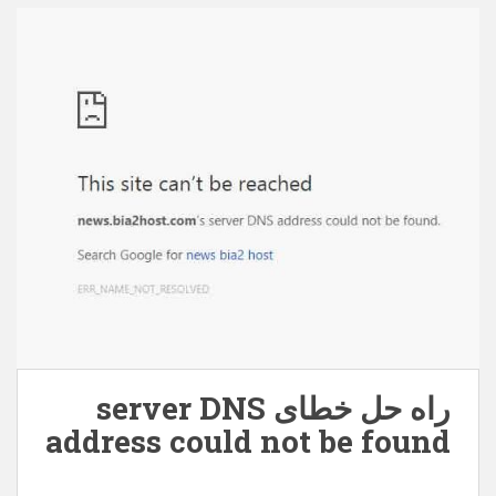
behpardakhtmellat.zip – 63242 بار دانلود شده است –
150,93 کیلوبایت