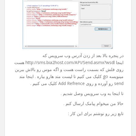
روی Advanced کلیک می کنیم و در پنجره باز شده از پایین
صفحه روی Add Web Refrence … کلیک می کنیم تا پنجره ی
زیر باز بشه :
در پنجره بالا بعد از زدن آدرس وب سرویس که
اینجا http://sms.bia2host.com/API/Send.asmx?wsdl هست
روی فلش که بسمت راست هست و اگه موس رو بالاش ببرین
مینویسه go کلیک می کنیم تا لیست متد هارو بیاره . اینجا متد
send رو آورده و روی Add Refrence کلیک می کنیم .