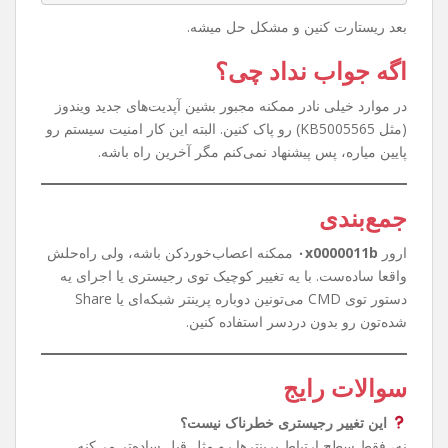
روش سریع‌تر با CMD
حوصله رجیستری رفتن ندارین؟ اشکالی نداره. کافیه CMD رو با
Run as Administrator باز کنین و این دستور رو بزنین:
reg add "HKEY_LOCAL_MACHINE\System\CurrentC
ontrolSet\Control\Print" /v RpcAuthnLevelPr
ivacyEnabled /t REG_DWORD /d 0 /f
بعد ریستارت کنین و مشکل حل میشه.
اگه جواب نداد چی؟
در موارد خیلی نادر ممکنه مجبور بشین آپدیت‌های جدید ویندوز
(مثل KB5005565) رو پاک کنین. البته این کار امنیت سیستم رو
پایین میاره، پس پیشنهاد نمی‌کنم مگر آخرین راه باشه.
جمع‌بندی
ارور
۰x0000011b
ممکنه اعصاب‌خوردکن باشه، ولی راه‌حلش
واقعا ساده‌ست. با یه تغییر کوچیک توی رجیستری یا اجرای یه