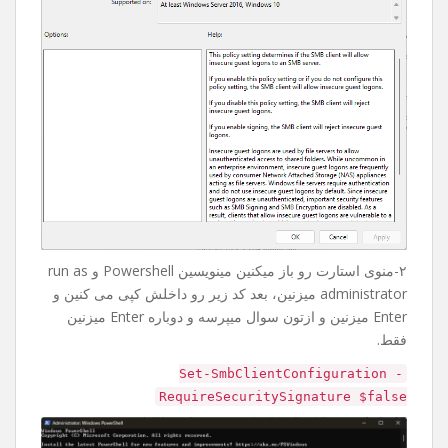
۲-منوی استارت رو باز میکنین مینویسین Powershell و run as
administrator میزنین، بعد کد زیر رو داخلش کپی می کنین و