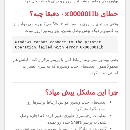
اگه شما هم وقتی می‌خواین به یه پرینتر Share شده توی شبکه
وصل بشین با خطای
۰x0000011b
روبه‌رو شدین، نگران
نباشین. این مشکل یکی از رایج‌ترین خطاهای ویندوزه که خیلی
از کاربرا بعد از یه سری آپدیت‌های امنیتی مایکروسافت تجربه
کردن. توی این مقاله می‌خوام خیلی ساده و مرحله به مرحله
بهتون بگم چطور میشه این ارور رو برای همیشه حل کرد.
خطای ۰x0000011b دقیقا چیه؟
وقتی پرینتری رو روی یه سیستم Share می‌کنین و می‌خواین از
یه کامپیوتر دیگه بهش وصل بشین، یهو ویندوز ارور میده:
Windows cannot connect to the printer.
Operation failed with error 0x0000011b
یعنی ویندوز نمی‌تونه ارتباط امن با پرینتر برقرار کنه. دلیلش هم
معمولاً همون آپدیت‌های جدید ویندوزه که یه سری تغییرات
امنیتی ایجاد کرده.