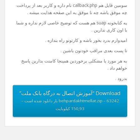
خوب من داخل فایلی که واسه دانلود قرار دادم یه نمونه ی
کامل از کد ها قرار دادم که دارای یک صفحه index.php هست
که در این صفحه مبلغ رو دریافت و با فشردن گزینه ی پرداخت
به صفحه پرداخت هدایت میشه کاربر .
فایل بعدی payment.php هست که کد های پرداخت و اطلاعات
مربوط به پذیرنده در این فایل باید وارد بشه .
سومین فایل هم callback.php نام داره و کاربر بعد از پرداخت
چه موفق باشه چه نا موفق به این صفحه هدایت میشه .
یه کتابخونه suap هم هست که توضیح خاصی لازم نداره و شما
با اون کاری ندارین .
امیدوارم بدرد بخور باشه و کارتونو راه بندازه .
تا پست بعدی مراقب خودتون باشین .
به هر مورد یا مشکلی برخوردین همینجا کامنت بذارین پاسخ
خواهم داد .
بدرود .
Download “آموزش اتصال به درگاه بانک ملت”