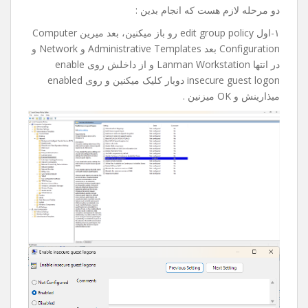
امروز میخواستم به یکی از فولدر های share تو شبکم دسترسی
پیدا کنم که با خطای an extended error has occurred مواجه
شدم.
بعد از جستجوی فراوان و پیدا کردن راه حل تصمیم گرفتم با
شما به اشتراک بذارم، امیدوارم براتون مفید و کاربردی باشه.
دو مرحله لازم هست که انجام بدین :
۱-اول edit group policy رو باز میکنین، بعد میرین Computer
Configuration بعد Administrative Templates و Network و
در انتها Lanman Workstation و از داخلش روی enable
insecure guest logon دوبار کلیک میکنین و روی enabled
میذارینش و OK میزنین .