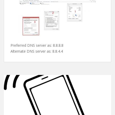
پس از این مرحله صفحه ی کارت شبکه ها باز میشه و شما با
دابل کلیک روی کارت شبکه یا کانکشن مورد نظرتون و کلیک
روی properties طبق تصویر دی ان اس های گوگل رو ست می
کنین و از شر این پیغام اعصاب خورد کن راحت میشین !
Preferred DNS server as: 8.8.8.8
Alternate DNS server as: 8.8.4.4