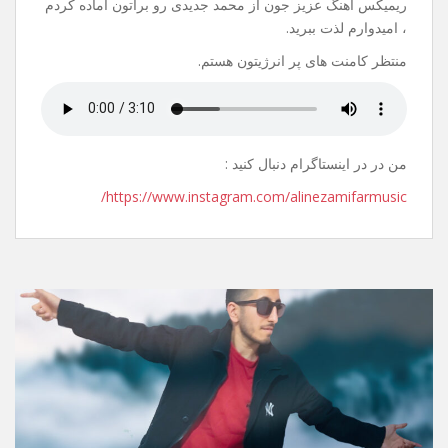
20 جولای 2021
نظر بگذارید
سلام.
عیدتون مبارک.
ریمیکس آهنگ عزیز جون از محمد جدیدی رو براتون آماده کردم
، امیدوارم لذت ببرید.
منتظر کامنت های پر انرژیتون هستم.
من در در اینستاگرام دنبال کنید :
https://www.instagram.com/alinezamifarmusic/