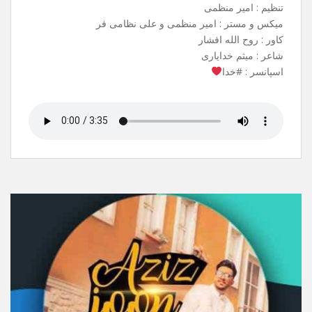
آهنگ جدیدم به نام شاه وفا منتشر شد .
می تونید از تمامی سایت های معتبر ،
ربات های آهنگیفای و ملوبات دانلود کنید.
نام آهنگ : شاهِ وفا
خواننده : علی نظامی فر
بک وکال : سبحان صادقی
تنظیم : امیر منظمی
میکس و مستر : امیر منظمی و علی نظامی فر
کاور : روح الله افشار
شاعر : میثم خدایاری
اسپانسر : #خدا