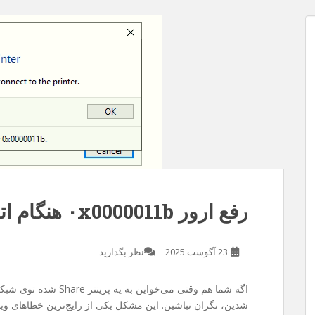
 مدت
ز سایت . متاسفانه چند روزی هست سرفه
یسم ربطی به سرفه نداره و مربوط به قضیه
کردم و فرصت رو غنیمت شمردم و با گوشی
رفع ارور ۰x0000011b هنگام اتصال به پرینتر در ویندوز
23 آگوست 2025
نظر بگذارید
اگه شما هم وقتی می‌خواین به یه پرینتر Share شده توی شبکه وصل بشین با خطای
شدین، نگران نباشین. این مشکل یکی از رایج‌ترین خطاهای ویند