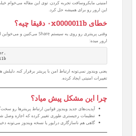
امنیتی مایکروسافت تجربه کردن. توی این مقاله می‌خوام خیل
این ارور رو برای همیشه حل کرد.
خطای ۰x0000011b دقیقا چیه؟
وقتی پرینتری رو روی یه سیستم are
ارور میده:
er.
11b
یعنی ویندوز نمی‌تونه ارتباط امن با پرینتر برقرار کنه. دلیلش
تغییرات امنیتی ایجاد کرده.
چرا این مشکل پیش میاد؟
آپدیت‌های جدید ویندوز قوانین ارتباط پرینترها رو سخت‌گی
تنظیمات رجیستری طوری تغییر کرده که اجازه وصل شدن به پرینتر Share
گاهی هم ناسازگاری درایور یا نسخه ویندوز می‌تونه دخی