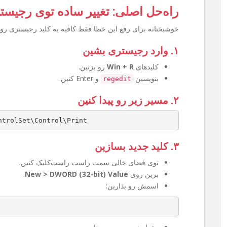
راه‌حل اصلی: تغییر ساده توی رجیست
خوشبختانه برای رفع این خطا فقط کافیه یه کلید رجیستری رو 
۱. وارد رجیستری بشین
کلیدهای
Win + R
رو بزنین.
بنویسین
و Enter کنین.
regedit
۲. مسیر زیر رو پیدا کنین
ntrolSet\Control\Print
۳. کلید جدید بسازین
توی فضای خالی سمت راست راست‌کلیک کنین.
برین روی
New > DWORD (32-bit) Value
.
اسمش رو بذارین: