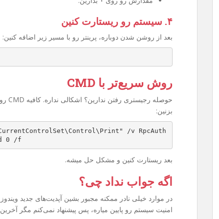
مقدارش رو روی
۰
بذارین.
۴. سیستم رو ریستارت کنین
بعد از روشن شدن دوباره، پرینتر رو با مسیر زیر اضافه کنین:
روش سریع‌تر با CMD
بزنین:
CurrentControlSet\Control\Print" /v RpcAuth
d 0 /f
بعد ریستارت کنین و مشکل حل میشه.
اگه جواب نداد چی؟
امنیت سیستم رو پایین میاره، پس پیشنهاد نمی‌کنم مگر آخرین 