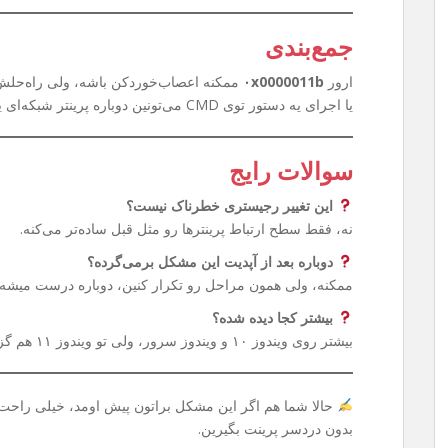
جمع‌بندی
ارور
۰x0000011b
ممکنه اعصاب‌خوردکن باشه، ولی راه‌حلش 
یا اجرای یه دستور توی CMD می‌تونین دوباره پرینتر شبکه‌ای یا Share شده‌تون رو بدون دردسر استفاده کنین.
سوالات رایج
این تغییر رجیستری خطرناک نیست؟
نه، فقط سطح ارتباط پرینترها رو مثل قبل ساده‌تر می‌کنه.
دوباره بعد از آپدیت این مشکل برمی‌گرده؟
ممکنه، ولی همون مراحل رو تکرار کنین، دوباره درست میشه.
بیشتر کجا دیده شده؟
بیشتر روی ویندوز ۱۰ و ویندوز سرور، ولی تو ویندوز ۱۱ هم گزارش شده.
حالا شما هم اگر این مشکل براتون پیش اومد، خیلی راحت م
بدون دردسر پرینت بگیرین.