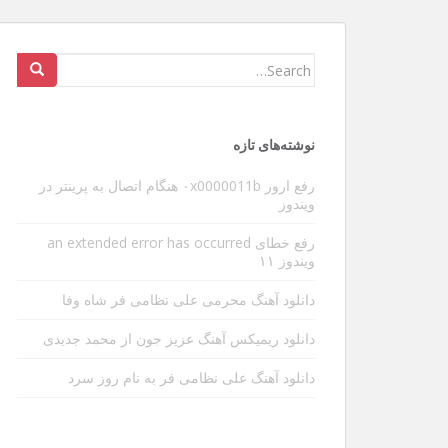
عوارض ویبره گوشی در طولانی
Search
for:
سلام و عرض ادب خدمت دوستان و بازدیدکنندگان عزی
شدیدا داره منو آزار میده البته مطلبی که میخوام بنو
نوشته‌های تازه
ی مهم دیگه ای هست . بین کارها یه تایم خالی پیدا 
[…]
رفع ارور ۰x0000011b هنگام اتصال به پرینتر در
ویندوز
رفع خطای an extended error has occurred
ویندوز ۱۱
دانلود آهنگ محرمی علی نظامی فر شاه وفا
دانلود ریمیکس آهنگ عزیز جون از محمد جدیدی
دانلود آهنگ علی نظامی فر به نام روز سرد