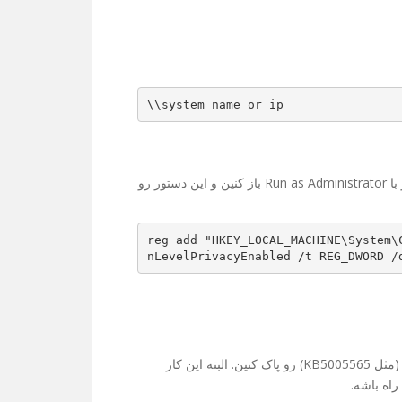
\\system name or ip
حوصله رجیستری رفتن ندارین؟ اشکالی نداره. کافیه CMD رو با Run as Administrator باز کنین و این دستور رو
reg add "HKEY_LOCAL_MACHINE\System\
nLevelPrivacyEnabled /t REG_DWORD /
در موارد خیلی نادر ممکنه مجبور بشین آپدیت‌های جدید ویندوز (مثل KB5005565) رو پاک کنین. البته این کار
راه باشه.