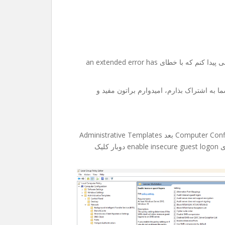
امروز میخواستم به یکی از فولدر های share تو شبکم دسترسی پیدا کنم که با خطای an extended error has
ا به اشتراک بذارم، امیدوارم براتون مفید و
۱-اول edit group policy رو باز میکنین، بعد میرین Computer Configuration بعد Administrative Templates
و Network و در انتها Lanman Workstation و از داخلش روی enable insecure guest logon دوبار کلیک