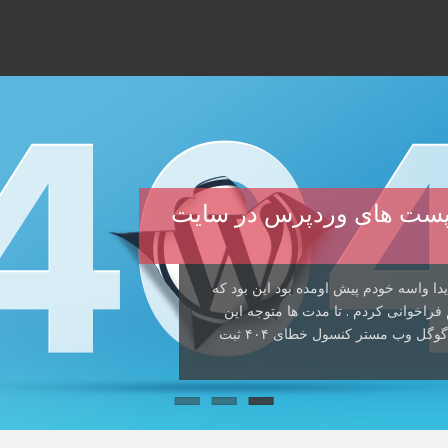
صدا زدن پست های وردپرس در سایت
دا واسه خودم پیش اومده بود این بود که
راخوانی کردم . تا مدت ها متوجه این
مشکل نشده بودم که دیدم سئوی سایت خراب شده و گوگل وب مستر کنسول خطای ۴۰۴ ثبت
ن پست قصد دارم راه حل یک خطای اعصاب
 . این راه حل بیشتر به درد دوستانی
ها پیش اومده داخل هاست سایتتون یک […]