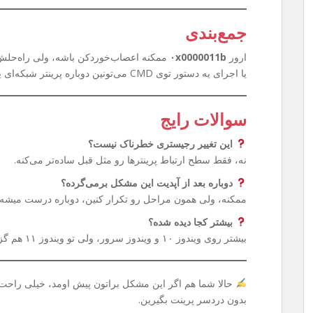
جمع‌بندی
ارور
۰x0000011b
ممکنه اعصاب‌خوردکن باشه، ولی راه‌حلش 
یا اجرای یه دستور توی CMD می‌تونین دوباره پرینتر شبکه‌ای یا Share شده‌تون رو بدون دردسر استفاده کنین.
سوالات رایج
این تغییر رجیستری خطرناک نیست؟
نه، فقط سطح ارتباط پرینترها رو مثل قبل ساده‌تر می‌کنه.
دوباره بعد از آپدیت این مشکل برمی‌گرده؟
ممکنه، ولی همون مراحل رو تکرار کنین، دوباره درست میشه.
بیشتر کجا دیده شده؟
بیشتر روی ویندوز ۱۰ و ویندوز سرور، ولی تو ویندوز ۱۱ هم گزارش شده.
حالا شما هم اگر این مشکل براتون پیش اومد، خیلی راحت م
بدون دردسر پرینت بگیرین.