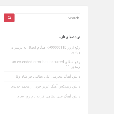
عوارض ویبره گوشی در طولانی
Search
for:
سلام و عرض ادب خدمت دوستان و بازدیدکنندگان عزی
شدیدا داره منو آزار میده البته مطلبی که میخوام بنو
نوشته‌های تازه
ی مهم دیگه ای هست . بین کارها یه تایم خالی پیدا 
[…]
رفع ارور ۰x0000011b هنگام اتصال به پرینتر در
ویندوز
رفع خطای an extended error has occurred
ویندوز ۱۱
دانلود آهنگ محرمی علی نظامی فر شاه وفا
دانلود ریمیکس آهنگ عزیز جون از محمد جدیدی
دانلود آهنگ علی نظامی فر به نام روز سرد