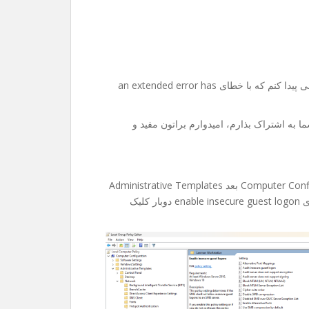
امروز میخواستم به یکی از فولدر های share تو شبکم دسترسی پیدا کنم که با خطای an extended error has
ا به اشتراک بذارم، امیدوارم براتون مفید و
۱-اول edit group policy رو باز میکنین، بعد میرین Computer Configuration بعد Administrative Templates
و Network و در انتها Lanman Workstation و از داخلش روی enable insecure guest logon دوبار کلیک