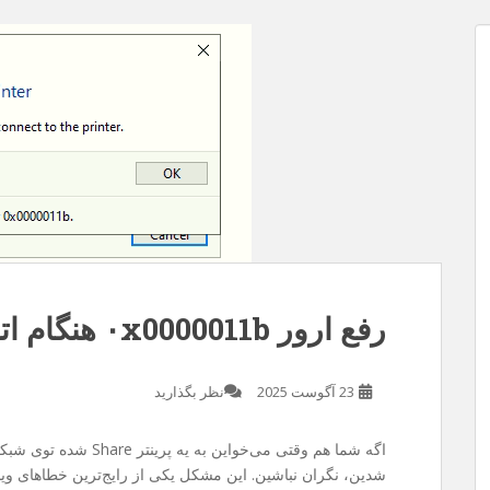
 مدت
ز سایت . متاسفانه چند روزی هست سرفه
یسم ربطی به سرفه نداره و مربوط به قضیه
کردم و فرصت رو غنیمت شمردم و با گوشی
رفع ارور ۰x0000011b هنگام اتصال به پرینتر در ویندوز
23 آگوست 2025
نظر بگذارید
اگه شما هم وقتی می‌خواین به یه پرینتر Share شده توی شبکه وصل بشین با خطای
شدین، نگران نباشین. این مشکل یکی از رایج‌ترین خطاهای ویند