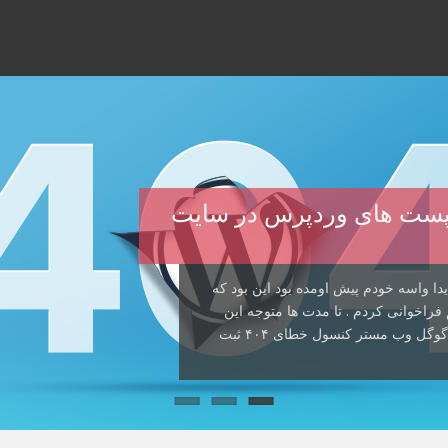
صدا زدن پست های وردپرس در سایت
دا واسه خودم پیش اومده بود این بود که
راخوانی کردم . تا مدت ها متوجه این
مشکل نشده بودم که دیدم سئوی سایت خراب شده و گوگل وب مستر کنسول خطای ۴۰۴ ثبت
ن پست قصد دارم راه حل یک خطای اعصاب
 . این راه حل بیشتر به درد دوستانی
ها پیش اومده داخل هاست سایتتون یک […]