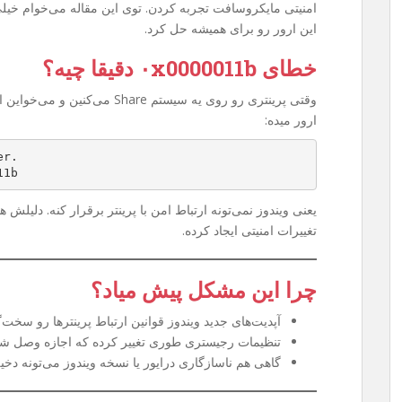
امنیتی مایکروسافت تجربه کردن. توی این مقاله می‌خوام خیل
این ارور رو برای همیشه حل کرد.
خطای ۰x0000011b دقیقا چیه؟
وقتی پرینتری رو روی یه سیستم are
ارور میده:
er.
11b
یعنی ویندوز نمی‌تونه ارتباط امن با پرینتر برقرار کنه. دلیلش
تغییرات امنیتی ایجاد کرده.
چرا این مشکل پیش میاد؟
آپدیت‌های جدید ویندوز قوانین ارتباط پرینترها رو سخت‌گی
تنظیمات رجیستری طوری تغییر کرده که اجازه وصل شدن به پرینتر Share
گاهی هم ناسازگاری درایور یا نسخه ویندوز می‌تونه دخی