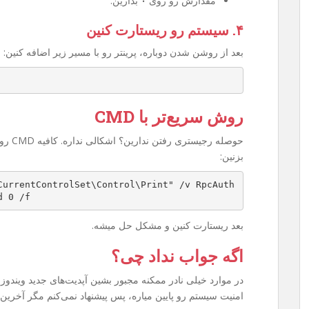
مقدارش رو روی
۰
بذارین.
۴. سیستم رو ریستارت کنین
بعد از روشن شدن دوباره، پرینتر رو با مسیر زیر اضافه کنین:
روش سریع‌تر با CMD
بزنین:
CurrentControlSet\Control\Print" /v RpcAuth
d 0 /f
بعد ریستارت کنین و مشکل حل میشه.
اگه جواب نداد چی؟
امنیت سیستم رو پایین میاره، پس پیشنهاد نمی‌کنم مگر آخرین 