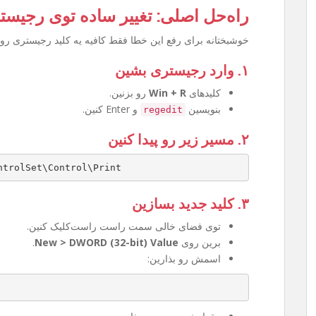
راه‌حل اصلی: تغییر ساده توی رجیست
خوشبختانه برای رفع این خطا فقط کافیه یه کلید رجیستری رو 
۱. وارد رجیستری بشین
کلیدهای
Win + R
رو بزنین.
بنویسین
و Enter کنین.
regedit
۲. مسیر زیر رو پیدا کنین
ntrolSet\Control\Print
۳. کلید جدید بسازین
توی فضای خالی سمت راست راست‌کلیک کنین.
برین روی
New > DWORD (32-bit) Value
.
اسمش رو بذارین: