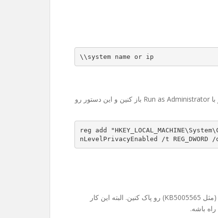
\\system name or ip
حوصله رجیستری رفتن ندارین؟ اشکالی نداره. کافیه CMD رو با Run as Administrator باز کنین و این دستور رو
reg add "HKEY_LOCAL_MACHINE\System\
nLevelPrivacyEnabled /t REG_DWORD /
در موارد خیلی نادر ممکنه مجبور بشین آپدیت‌های جدید ویندوز (مثل KB5005565) رو پاک کنین. البته این کار
راه باشه.