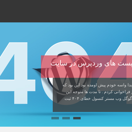
صدا زدن پست های وردپرس در سایت
دا واسه خودم پیش اومده بود این بود که
راخوانی کردم . تا مدت ها متوجه این
مشکل نشده بودم که دیدم سئوی سایت خراب شده و گوگل وب مستر کنسول خطای ۴۰۴ ثبت
ن پست قصد دارم راه حل یک خطای اعصاب
 . این راه حل بیشتر به درد دوستانی
ها پیش اومده داخل هاست سایتتون یک […]