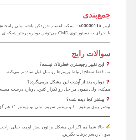
جمع‌بندی
ارور
۰x0000011b
ممکنه اعصاب‌خوردکن باشه، ولی راه‌حلش 
یا اجرای یه دستور توی CMD می‌تونین دوباره پرینتر شبکه‌ای یا Share شده‌تون رو بدون دردسر استفاده کنین.
سوالات رایج
این تغییر رجیستری خطرناک نیست؟
نه، فقط سطح ارتباط پرینترها رو مثل قبل ساده‌تر می‌کنه.
دوباره بعد از آپدیت این مشکل برمی‌گرده؟
ممکنه، ولی همون مراحل رو تکرار کنین، دوباره درست میشه.
بیشتر کجا دیده شده؟
بیشتر روی ویندوز ۱۰ و ویندوز سرور، ولی تو ویندوز ۱۱ هم گزارش شده.
حالا شما هم اگر این مشکل براتون پیش اومد، خیلی راحت م
بدون دردسر پرینت بگیرین.