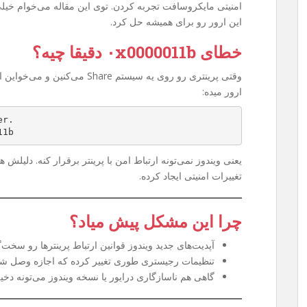
امنیتی مایکروسافت تجربه کردن. توی این مقاله می‌خوام خیل
این ارور رو برای همیشه حل کرد.
خطای ۰x0000011b دقیقا چیه؟
وقتی پرینتری رو روی یه سیستم are
ارور میده:
er.
11b
یعنی ویندوز نمی‌تونه ارتباط امن با پرینتر برقرار کنه. دلیلش
تغییرات امنیتی ایجاد کرده.
چرا این مشکل پیش میاد؟
آپدیت‌های جدید ویندوز قوانین ارتباط پرینترها رو سخت‌گی
تنظیمات رجیستری طوری تغییر کرده که اجازه وصل شدن به پرینتر Share
گاهی هم ناسازگاری درایور یا نسخه ویندوز می‌تونه دخی