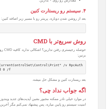
مقدارش رو روی
۰
بذارین.
۴. سیستم رو ریستارت کنین
بعد از روشن شدن دوباره، پرینتر رو با مسیر زیر اضافه کنین:
روش سریع‌تر با CMD
بزنین:
CurrentControlSet\Control\Print" /v RpcAuth
d 0 /f
بعد ریستارت کنین و مشکل حل میشه.
اگه جواب نداد چی؟
امنیت سیستم رو پایین میاره، پس پیشنهاد نمی‌کنم مگر آخرین 