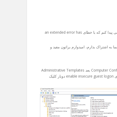
امروز میخواستم به یکی از فولدر های share تو شبکم دسترسی پیدا کنم که با خطای an extended error has
ا به اشتراک بذارم، امیدوارم براتون مفید و
۱-اول edit group policy رو باز میکنین، بعد میرین Computer Configuration بعد Administrative Templates
و Network و در انتها Lanman Workstation و از داخلش روی enable insecure guest logon دوبار کلیک