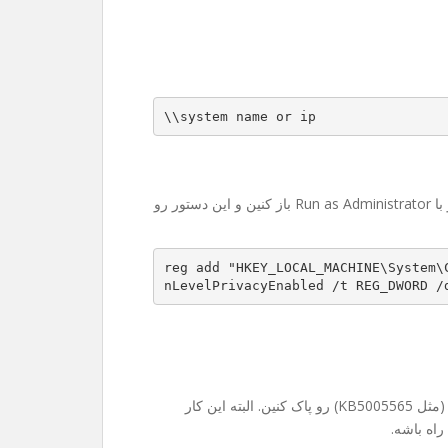
\\system name or ip
حوصله رجیستری رفتن ندارین؟ اشکالی نداره. کافیه CMD رو با Run as Administrator باز کنین و این دستور رو
reg add "HKEY_LOCAL_MACHINE\System\
nLevelPrivacyEnabled /t REG_DWORD /
در موارد خیلی نادر ممکنه مجبور بشین آپدیت‌های جدید ویندوز (مثل KB5005565) رو پاک کنین. البته این کار
راه باشه.