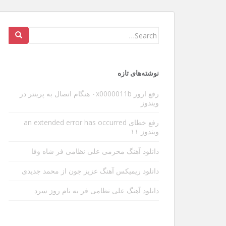
عوارض ویبره گوشی در طولانی
Search
for:
سلام و عرض ادب خدمت دوستان و بازدیدکنندگان عزی
شدیدا داره منو آزار میده البته مطلبی که میخوام بنو
نوشته‌های تازه
ی مهم دیگه ای هست . بین کارها یه تایم خالی پیدا 
[…]
رفع ارور ۰x0000011b هنگام اتصال به پرینتر در
ویندوز
رفع خطای an extended error has occurred
ویندوز ۱۱
دانلود آهنگ محرمی علی نظامی فر شاه وفا
دانلود ریمیکس آهنگ عزیز جون از محمد جدیدی
دانلود آهنگ علی نظامی فر به نام روز سرد