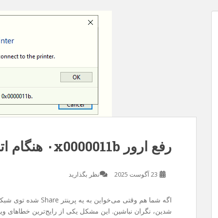
 مدت
ز سایت . متاسفانه چند روزی هست سرفه
یسم ربطی به سرفه نداره و مربوط به قضیه
کردم و فرصت رو غنیمت شمردم و با گوشی
رفع ارور ۰x0000011b هنگام اتصال به پرینتر در ویندوز
23 آگوست 2025
نظر بگذارید
اگه شما هم وقتی می‌خواین به یه پرینتر Share شده توی شبکه وصل بشین با خطای
شدین، نگران نباشین. این مشکل یکی از رایج‌ترین خطاهای ویند