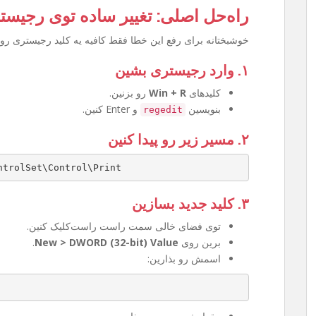
راه‌حل اصلی: تغییر ساده توی رجیست
خوشبختانه برای رفع این خطا فقط کافیه یه کلید رجیستری رو 
۱. وارد رجیستری بشین
کلیدهای
Win + R
رو بزنین.
بنویسین
و Enter کنین.
regedit
۲. مسیر زیر رو پیدا کنین
ntrolSet\Control\Print
۳. کلید جدید بسازین
توی فضای خالی سمت راست راست‌کلیک کنین.
برین روی
New > DWORD (32-bit) Value
.
اسمش رو بذارین: