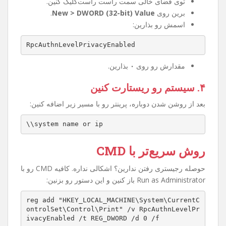
۲. مسیر زیر رو پیدا کنین
HKEY_LOCAL_MACHINE\System\CurrentControlSet
\Control\Print
۳. کلید جدید بسازین
توی فضای خالی سمت راست راست‌کلیک کنین.
برین روی
New > DWORD (32-bit) Value
.
اسمش رو بذارین:
RpcAuthnLevelPrivacyEnabled
مقدارش رو روی
۰
بذارین.
۴. سیستم رو ریستارت کنین
بعد از روشن شدن دوباره، پرینتر رو با مسیر زیر اضافه کنین:
\\system name or ip