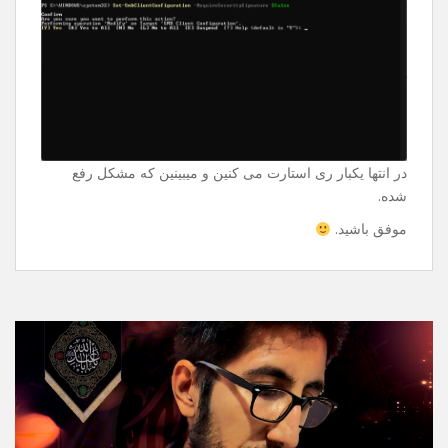
Enter میزنین و ازتون سوال میپرسه و دوباره Enter میزنین
فقط.
Set-SmbClientConfiguration -
RequireSecuritySignature $false
در انتها یکبار ری استارت می کنین و میبینین که مشکل رفع
شده.
موفق باشید.