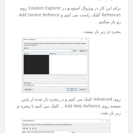
رو خدمتتون آموزش بدم امیدوارم مفید باشه .
خوب در این آموزش ما به وب سرویس پیامکی که مال خودم
هست و آدزسش به شکل زیر هست :
http://sms.bia2host.com/API/Send.asmx?op=SendSms
متصل میشیم .
برای این کار در ویژوال استودیو در Solution Explorer روی
Refrences کلیک راست می کنیم و Add Service Refrence …
رو باز میکنیم .
پنجره ی زیر باز میشه :