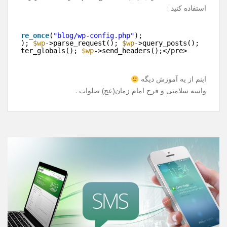
بارگذاری میشه !
خوب راه حل چی هست ؟
باید قید پست ها رو بزنیم و تو سایت دیگه نشونشون ندیم ؟
خیر ! راه حل قشنگی داره .
به جای include کردن wp-blog-header.php از قطعه کد زیر
استفاده کنید :
e>
>
require_once
(
"blog/wp-config.php"
);
>init(); 
$wp
->parse_request(); 
$wp
->query_posts();
>register_globals(); 
$wp
->send_headers();</pre>
>
اینم از یه آموزش دیگه
واسه سلامتی و فرج امام زمان(عج) صلوات .