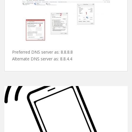
پس از این مرحله صفحه ی کارت شبکه ها باز میشه و شما با
دابل کلیک روی کارت شبکه یا کانکشن مورد نظرتون و کلیک
روی properties طبق تصویر دی ان اس های گوگل رو ست می
کنین و از شر این پیغام اعصاب خورد کن راحت میشین !
Preferred DNS server as: 8.8.8.8
Alternate DNS server as: 8.8.4.4