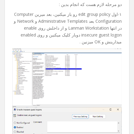
امروز میخواستم به یکی از فولدر های share تو شبکم دسترسی
پیدا کنم که با خطای an extended error has occurred مواجه
شدم.
بعد از جستجوی فراوان و پیدا کردن راه حل تصمیم گرفتم با
شما به اشتراک بذارم، امیدوارم براتون مفید و کاربردی باشه.
دو مرحله لازم هست که انجام بدین :
۱-اول edit group policy رو باز میکنین، بعد میرین Computer
Configuration بعد Administrative Templates و Network و
در انتها Lanman Workstation و از داخلش روی enable
insecure guest logon دوبار کلیک میکنین و روی enabled
میذارینش و OK میزنین .