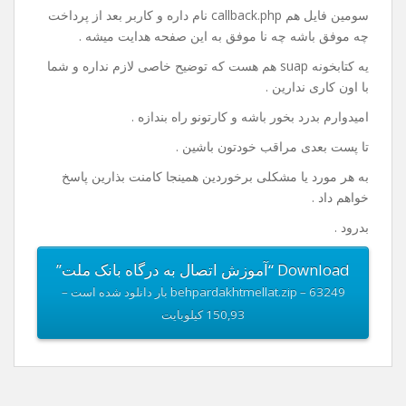
خوب من داخل فایلی که واسه دانلود قرار دادم یه نمونه ی
کامل از کد ها قرار دادم که دارای یک صفحه index.php هست
که در این صفحه مبلغ رو دریافت و با فشردن گزینه ی پرداخت
به صفحه پرداخت هدایت میشه کاربر .
فایل بعدی payment.php هست که کد های پرداخت و اطلاعات
مربوط به پذیرنده در این فایل باید وارد بشه .
سومین فایل هم callback.php نام داره و کاربر بعد از پرداخت
چه موفق باشه چه نا موفق به این صفحه هدایت میشه .
یه کتابخونه suap هم هست که توضیح خاصی لازم نداره و شما
با اون کاری ندارین .
امیدوارم بدرد بخور باشه و کارتونو راه بندازه .
تا پست بعدی مراقب خودتون باشین .
به هر مورد یا مشکلی برخوردین همینجا کامنت بذارین پاسخ
خواهم داد .
بدرود .
Download “آموزش اتصال به درگاه بانک ملت”