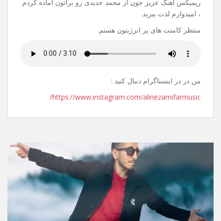
20 جولای 2021
نظر بگذارید
سلام.
عیدتون مبارک.
ریمیکس آهنگ عزیز جون از محمد جدیدی رو براتون آماده کردم
، امیدوارم لذت ببرید.
منتظر کامنت های پر انرژیتون هستم.
من در در اینستاگرام دنبال کنید :
https://www.instagram.com/alinezamifarmusic/