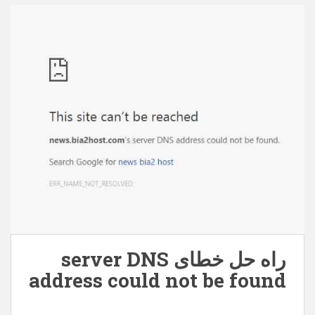
behpardakhtmellat.zip – 63249 بار دانلود شده است –
150,93 کیلوبایت