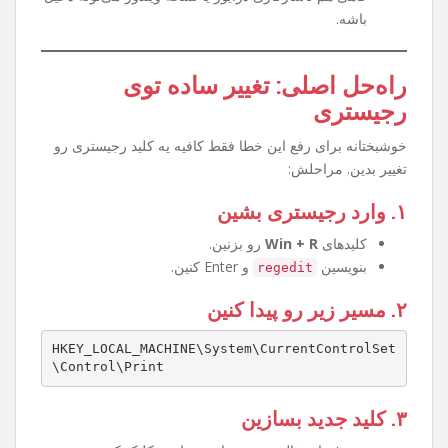
چرا این مشکل پیش میاد؟
آپدیت‌های جدید ویندوز قوانین ارتباط پرینترها رو
سخت‌گیرانه‌تر کرده.
تنظیمات رجیستری طوری تغییر کرده که اجازه وصل
شدن به پرینتر Share شده رو نمیده.
گاهی هم ناسازگاری درایور یا نسخه ویندوز می‌تونه دخیل
باشه.
راه‌حل اصلی: تغییر ساده توی
رجیستری
خوشبختانه برای رفع این خطا فقط کافیه یه کلید رجیستری رو
تغییر بدین. مراحلش:
۱. وارد رجیستری بشین
کلیدهای
Win + R
رو بزنین.
بنویسین
و Enter کنین.
regedit