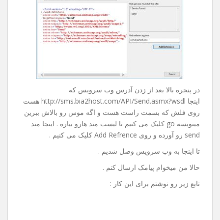
روی Advanced کلیک می کنیم و در پنجره باز شده از پایین
صفحه روی Add Web Refrence … کلیک می کنیم تا پنجره ی
زیر باز بشه :
در پنجره بالا بعد از زدن آدرس وب سرویس که
اینجا http://sms.bia2host.com/API/Send.asmx?wsdl هست
روی فلش که بسمت راست هست و اگه موس رو بالاش ببرین
مینویسه go کلیک می کنیم تا لیست متد هارو بیاره . اینجا متد
send رو آورده و روی Add Refrence کلیک می کنیم .