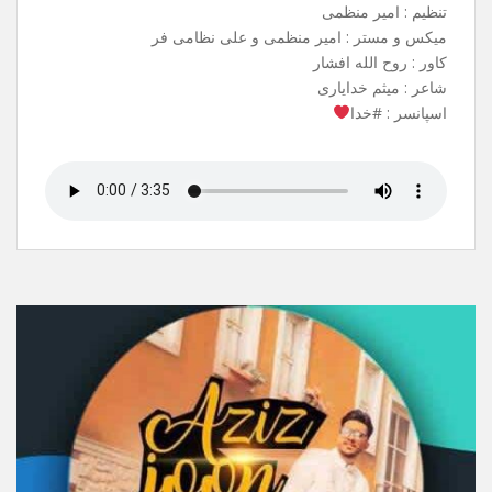
آهنگ جدیدم به نام شاه وفا منتشر شد .
می تونید از تمامی سایت های معتبر ،
ربات های آهنگیفای و ملوبات دانلود کنید.
نام آهنگ : شاهِ وفا
خواننده : علی نظامی فر
بک وکال : سبحان صادقی
تنظیم : امیر منظمی
میکس و مستر : امیر منظمی و علی نظامی فر
کاور : روح الله افشار
شاعر : میثم خدایاری
اسپانسر : #خدا