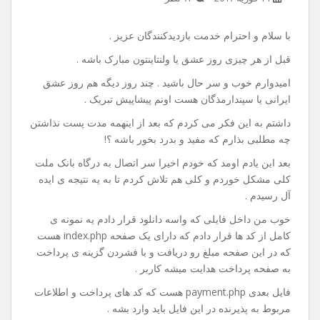
آموزش اتصال به درگاه بانک
ملت(به پرداخت ملت) توسط
php
14 فوریه 2017
۱۶ نظر
با سلام و احترام خدمت بازدیدکنندگان عزیز .
قبل از هر چیزی روز عشق یا ولنتاینتون مبارک باشه .
امیدوارم خوب و سر حال باشید . چند روز دیگه هم روز عشق
ایرانی یا سپندارمذگان هست اونم پیشاپیش تبریک .
داشتم به این فکر می کردم که بعد از اینهمه مدت پست نذاشتن
چه مطلبی بذارم که مفید و بدرد بخور باشه ؟!
بعد این یادم اومد که خودم اخیرا سر اتصال به درگاه بانک ملت
کلی مشکل خوردم و کلی هم تلاش کردم تا به یه نتیجه ی ایده
آل رسیدم .