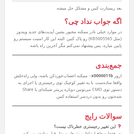
روش سریع‌تر با CMD
حوصله رجیستری رفتن ندارین؟ اشکالی نداره. کافیه CMD رو با
Run as Administrator باز کنین و این دستور رو بزنین:
reg add "HKEY_LOCAL_MACHINE\System\CurrentC
ontrolSet\Control\Print" /v RpcAuthnLevelPr
ivacyEnabled /t REG_DWORD /d 0 /f
بعد ریستارت کنین و مشکل حل میشه.
اگه جواب نداد چی؟
در موارد خیلی نادر ممکنه مجبور بشین آپدیت‌های جدید ویندوز
(مثل KB5005565) رو پاک کنین. البته این کار امنیت سیستم رو
پایین میاره، پس پیشنهاد نمی‌کنم مگر آخرین راه باشه.
جمع‌بندی
ارور
۰x0000011b
ممکنه اعصاب‌خوردکن باشه، ولی راه‌حلش
واقعا ساده‌ست. با یه تغییر کوچیک توی رجیستری یا اجرای یه