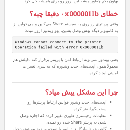
اگه شما هم وقتی می‌خواین به یه پرینتر Share شده توی شبکه
وصل بشین با خطای
۰x0000011b
روبه‌رو شدین، نگران
نباشین. این مشکل یکی از رایج‌ترین خطاهای ویندوزه که خیلی
از کاربرا بعد از یه سری آپدیت‌های امنیتی مایکروسافت تجربه
کردن. توی این مقاله می‌خوام خیلی ساده و مرحله به مرحله
بهتون بگم چطور میشه این ارور رو برای همیشه حل کرد.
خطای ۰x0000011b دقیقا چیه؟
وقتی پرینتری رو روی یه سیستم Share می‌کنین و می‌خواین از
یه کامپیوتر دیگه بهش وصل بشین، یهو ویندوز ارور میده:
Windows cannot connect to the printer.
Operation failed with error 0x0000011b
یعنی ویندوز نمی‌تونه ارتباط امن با پرینتر برقرار کنه. دلیلش هم
معمولاً همون آپدیت‌های جدید ویندوزه که یه سری تغییرات
امنیتی ایجاد کرده.