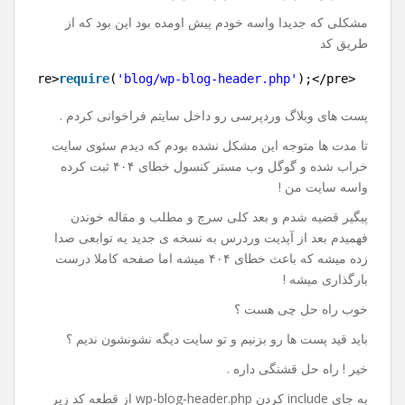
پست های وردپرس در سایت
دیگر
19 اکتبر 2017
نظر بگذارید
با سلام و احترام خدمت کاربران عزیز .
مشکلی که جدیدا واسه خودم پیش اومده بود این بود که از
طریق کد
1
<pre>
require
(
'blog/wp-blog-header.php'
);</pre>
پست های وبلاگ وردپرسی رو داخل سایتم فراخوانی کردم .
تا مدت ها متوجه این مشکل نشده بودم که دیدم سئوی سایت
خراب شده و گوگل وب مستر کنسول خطای ۴۰۴ ثبت کرده
واسه سایت من !
پیگیر قضیه شدم و بعد کلی سرچ و مطلب و مقاله خوندن
فهمیدم بعد از آپدیت وردرس به نسخه ی جدید یه توابعی صدا
زده میشه که باعث خطای ۴۰۴ میشه اما صفحه کاملا درست