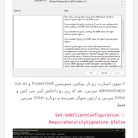
۲-منوی استارت رو باز میکنین مینویسین Powershell و run as
administrator میزنین، بعد کد زیر رو داخلش کپی می کنین و