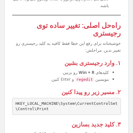
چرا این مشکل پیش میاد؟
آپدیت‌های جدید ویندوز قوانین ارتباط پرینترها رو
سخت‌گیرانه‌تر کرده.
تنظیمات رجیستری طوری تغییر کرده که اجازه وصل
شدن به پرینتر Share شده رو نمیده.
گاهی هم ناسازگاری درایور یا نسخه ویندوز می‌تونه دخیل
باشه.
راه‌حل اصلی: تغییر ساده توی
رجیستری
خوشبختانه برای رفع این خطا فقط کافیه یه کلید رجیستری رو
تغییر بدین. مراحلش:
۱. وارد رجیستری بشین
کلیدهای
Win + R
رو بزنین.
بنویسین
و Enter کنین.
regedit