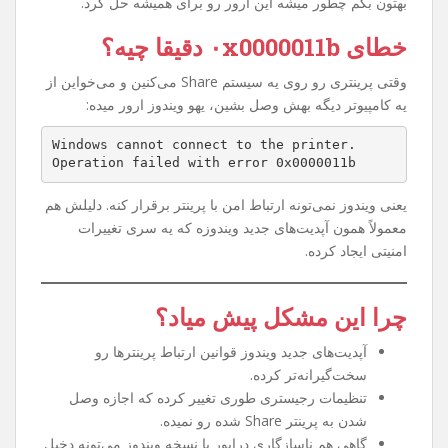
اگه شما هم وقتی می‌خواین به یه پرینتر Share شده توی شبکه
وصل بشین با خطای
۰x0000011b
روبه‌رو شدین، نگران
نباشین. این مشکل یکی از رایج‌ترین خطاهای ویندوزه که خیلی
از کاربرا بعد از یه سری آپدیت‌های امنیتی مایکروسافت تجربه
کردن. توی این مقاله می‌خوام خیلی ساده و مرحله به مرحله
بهتون بگم چطور میشه این ارور رو برای همیشه حل کرد.
خطای ۰x0000011b دقیقا چیه؟
وقتی پرینتری رو روی یه سیستم Share می‌کنین و می‌خواین از
یه کامپیوتر دیگه بهش وصل بشین، یهو ویندوز ارور میده:
Windows cannot connect to the printer.
Operation failed with error 0x0000011b
یعنی ویندوز نمی‌تونه ارتباط امن با پرینتر برقرار کنه. دلیلش هم
معمولاً همون آپدیت‌های جدید ویندوزه که یه سری تغییرات
امنیتی ایجاد کرده.