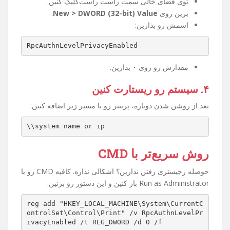
۲. مسیر زیر رو پیدا کنین
HKEY_LOCAL_MACHINE\System\CurrentControlSet
\Control\Print
۳. کلید جدید بسازین
توی فضای خالی سمت راست راست‌کلیک کنین.
برین روی
New > DWORD (32-bit) Value
.
اسمش رو بذارین:
RpcAuthnLevelPrivacyEnabled
مقدارش رو روی
۰
بذارین.
۴. سیستم رو ریستارت کنین
بعد از روشن شدن دوباره، پرینتر رو با مسیر زیر اضافه کنین:
\\system name or ip