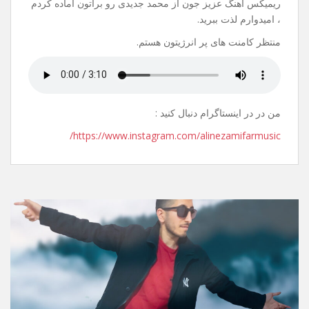
20 جولای 2021
نظر بگذارید
سلام.
عیدتون مبارک.
ریمیکس آهنگ عزیز جون از محمد جدیدی رو براتون آماده کردم
، امیدوارم لذت ببرید.
منتظر کامنت های پر انرژیتون هستم.
من در در اینستاگرام دنبال کنید :
https://www.instagram.com/alinezamifarmusic/