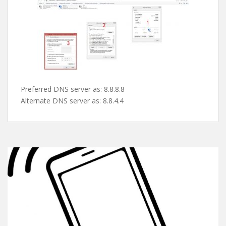
پس از این مرحله صفحه ی کارت شبکه ها باز میشه و شما با
دابل کلیک روی کارت شبکه یا کانکشن مورد نظرتون و کلیک
روی properties طبق تصویر دی ان اس های گوگل رو ست می
کنین و از شر این پیغام اعصاب خورد کن راحت میشین !
Preferred DNS server as: 8.8.8.8
Alternate DNS server as: 8.8.4.4