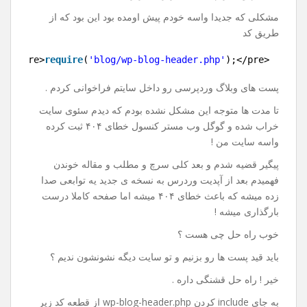
پست های وردپرس در سایت
دیگر
19 اکتبر 2017
نظر بگذارید
با سلام و احترام خدمت کاربران عزیز .
مشکلی که جدیدا واسه خودم پیش اومده بود این بود که از
طریق کد
1
<pre>
require
(
'blog/wp-blog-header.php'
);</pre>
پست های وبلاگ وردپرسی رو داخل سایتم فراخوانی کردم .
تا مدت ها متوجه این مشکل نشده بودم که دیدم سئوی سایت
خراب شده و گوگل وب مستر کنسول خطای ۴۰۴ ثبت کرده
واسه سایت من !
پیگیر قضیه شدم و بعد کلی سرچ و مطلب و مقاله خوندن
فهمیدم بعد از آپدیت وردرس به نسخه ی جدید یه توابعی صدا
زده میشه که باعث خطای ۴۰۴ میشه اما صفحه کاملا درست