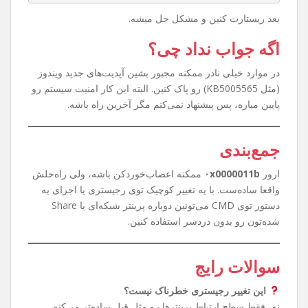
روش سریع‌تر با CMD
حوصله رجیستری رفتن ندارین؟ اشکالی نداره. کافیه CMD رو با
Run as Administrator باز کنین و این دستور رو بزنین:
reg add "HKEY_LOCAL_MACHINE\System\CurrentC
ontrolSet\Control\Print" /v RpcAuthnLevelPr
ivacyEnabled /t REG_DWORD /d 0 /f
بعد ریستارت کنین و مشکل حل میشه.
اگه جواب نداد چی؟
در موارد خیلی نادر ممکنه مجبور بشین آپدیت‌های جدید ویندوز
(مثل KB5005565) رو پاک کنین. البته این کار امنیت سیستم رو
پایین میاره، پس پیشنهاد نمی‌کنم مگر آخرین راه باشه.
جمع‌بندی
ارور
۰x0000011b
ممکنه اعصاب‌خوردکن باشه، ولی راه‌حلش
واقعا ساده‌ست. با یه تغییر کوچیک توی رجیستری یا اجرای یه