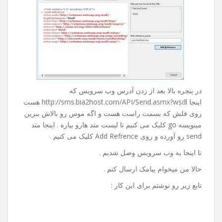
روی Advanced کلیک می کنیم و در پنجره باز شده از پایین
صفحه روی Add Web Refrence … کلیک می کنیم تا پنجره ی
زیر باز بشه :
در پنجره بالا بعد از زدن آدرس وب سرویس که
اینجا http://sms.bia2host.com/API/Send.asmx?wsdl هست
روی فلش که بسمت راست هست و اگه موس رو بالاش ببرین
مینویسه go کلیک می کنیم تا لیست متد هارو بیاره . اینجا متد
send رو آورده و روی Add Refrence کلیک می کنیم .