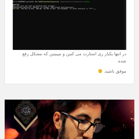
Enter میزنین و ازتون سوال میپرسه و دوباره Enter میزنین
فقط.
Set-SmbClientConfiguration -
RequireSecuritySignature $false
در انتها یکبار ری استارت می کنین و میبینین که مشکل رفع
شده.
موفق باشید.