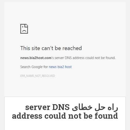
behpardakhtmellat.zip – 63237 بار دانلود شده است –
150,93 کیلوبایت