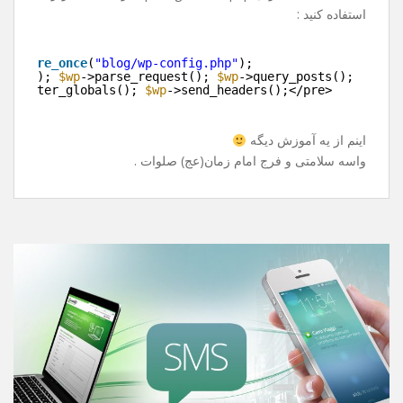
بارگذاری میشه !
خوب راه حل چی هست ؟
باید قید پست ها رو بزنیم و تو سایت دیگه نشونشون ندیم ؟
خیر ! راه حل قشنگی داره .
به جای include کردن wp-blog-header.php از قطعه کد زیر
استفاده کنید :
e>
>
require_once
(
"blog/wp-config.php"
);
>init(); 
$wp
->parse_request(); 
$wp
->query_posts();
>register_globals(); 
$wp
->send_headers();</pre>
>
اینم از یه آموزش دیگه
واسه سلامتی و فرج امام زمان(عج) صلوات .