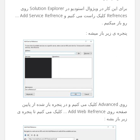
رو خدمتتون آموزش بدم امیدوارم مفید باشه .
خوب در این آموزش ما به وب سرویس پیامکی که مال خودم
هست و آدزسش به شکل زیر هست :
http://sms.bia2host.com/API/Send.asmx?op=SendSms
متصل میشیم .
برای این کار در ویژوال استودیو در Solution Explorer روی
Refrences کلیک راست می کنیم و Add Service Refrence …
رو باز میکنیم .
پنجره ی زیر باز میشه :