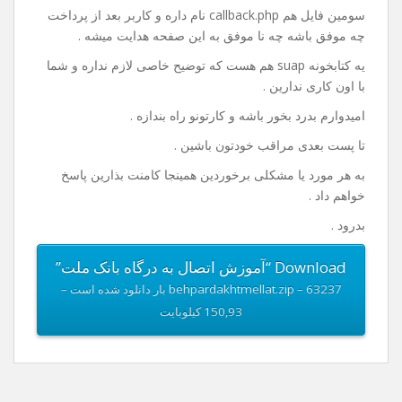
خوب من داخل فایلی که واسه دانلود قرار دادم یه نمونه ی
کامل از کد ها قرار دادم که دارای یک صفحه index.php هست
که در این صفحه مبلغ رو دریافت و با فشردن گزینه ی پرداخت
به صفحه پرداخت هدایت میشه کاربر .
فایل بعدی payment.php هست که کد های پرداخت و اطلاعات
مربوط به پذیرنده در این فایل باید وارد بشه .
سومین فایل هم callback.php نام داره و کاربر بعد از پرداخت
چه موفق باشه چه نا موفق به این صفحه هدایت میشه .
یه کتابخونه suap هم هست که توضیح خاصی لازم نداره و شما
با اون کاری ندارین .
امیدوارم بدرد بخور باشه و کارتونو راه بندازه .
تا پست بعدی مراقب خودتون باشین .
به هر مورد یا مشکلی برخوردین همینجا کامنت بذارین پاسخ
خواهم داد .
بدرود .
Download “آموزش اتصال به درگاه بانک ملت”