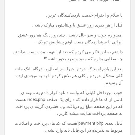
آموزش اتصال به درگاه بانک
ملت(به پرداخت ملت) توسط
php
14 فوریه 2017
۱۶ نظر
با سلام و احترام خدمت بازدیدکنندگان عزیز .
قبل از هر چیزی روز عشق یا ولنتاینتون مبارک باشه .
امیدوارم خوب و سر حال باشید . چند روز دیگه هم روز عشق
ایرانی یا سپندارمذگان هست اونم پیشاپیش تبریک .
داشتم به این فکر می کردم که بعد از اینهمه مدت پست نذاشتن
چه مطلبی بذارم که مفید و بدرد بخور باشه ؟!
بعد این یادم اومد که خودم اخیرا سر اتصال به درگاه بانک ملت
کلی مشکل خوردم و کلی هم تلاش کردم تا به یه نتیجه ی ایده
آل رسیدم .