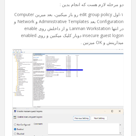
امروز میخواستم به یکی از فولدر های share تو شبکم دسترسی
پیدا کنم که با خطای an extended error has occurred مواجه
شدم.
بعد از جستجوی فراوان و پیدا کردن راه حل تصمیم گرفتم با
شما به اشتراک بذارم، امیدوارم براتون مفید و کاربردی باشه.
دو مرحله لازم هست که انجام بدین :
۱-اول edit group policy رو باز میکنین، بعد میرین Computer
Configuration بعد Administrative Templates و Network و
در انتها Lanman Workstation و از داخلش روی enable
insecure guest logon دوبار کلیک میکنین و روی enabled
میذارینش و OK میزنین .