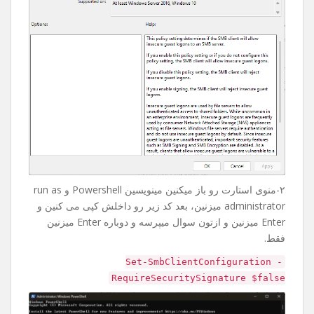
۲-منوی استارت رو باز میکنین مینویسین Powershell و run as
administrator میزنین، بعد کد زیر رو داخلش کپی می کنین و