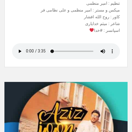
آهنگ جدیدم به نام شاه وفا منتشر شد .
می تونید از تمامی سایت های معتبر ،
ربات های آهنگیفای و ملوبات دانلود کنید.
نام آهنگ : شاهِ وفا
خواننده : علی نظامی فر
بک وکال : سبحان صادقی
تنظیم : امیر منظمی
میکس و مستر : امیر منظمی و علی نظامی فر
کاور : روح الله افشار
شاعر : میثم خدایاری
اسپانسر : #خدا