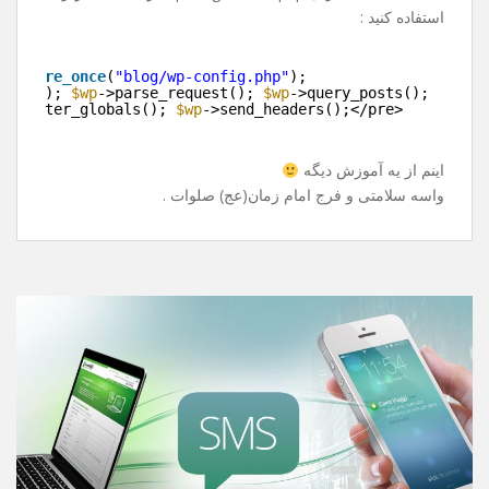
بارگذاری میشه !
خوب راه حل چی هست ؟
باید قید پست ها رو بزنیم و تو سایت دیگه نشونشون ندیم ؟
خیر ! راه حل قشنگی داره .
به جای include کردن wp-blog-header.php از قطعه کد زیر
استفاده کنید :
e>
>
require_once
(
"blog/wp-config.php"
);
>init(); 
$wp
->parse_request(); 
$wp
->query_posts();
>register_globals(); 
$wp
->send_headers();</pre>
>
اینم از یه آموزش دیگه
واسه سلامتی و فرج امام زمان(عج) صلوات .