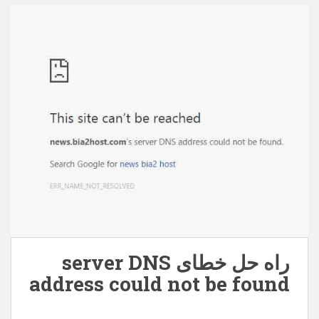
behpardakhtmellat.zip – 63242 بار دانلود شده است –
150,93 کیلوبایت