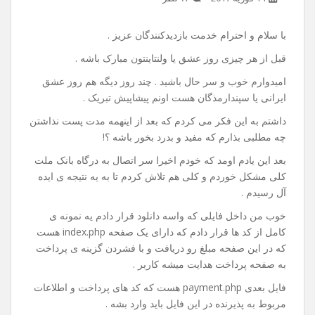
آموزش اتصال به درگاه بانک
ملت(به پرداخت ملت) توسط
php
14 فوریه 2017
۱۶ نظر
با سلام و احترام خدمت بازدیدکنندگان عزیز .
قبل از هر چیزی روز عشق یا ولنتاینتون مبارک باشه .
امیدوارم خوب و سر حال باشید . چند روز دیگه هم روز عشق
ایرانی یا سپندارمذگان هست اونم پیشاپیش تبریک .
داشتم به این فکر می کردم که بعد از اینهمه مدت پست نذاشتن
چه مطلبی بذارم که مفید و بدرد بخور باشه ؟!
بعد این یادم اومد که خودم اخیرا سر اتصال به درگاه بانک ملت
کلی مشکل خوردم و کلی هم تلاش کردم تا به یه نتیجه ی ایده
آل رسیدم .