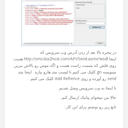
روی Advanced کلیک می کنیم و در پنجره باز شده از پایین
صفحه روی Add Web Refrence … کلیک می کنیم تا پنجره ی
زیر باز بشه :
در پنجره بالا بعد از زدن آدرس وب سرویس که
اینجا http://sms.bia2host.com/API/Send.asmx?wsdl هست
روی فلش که بسمت راست هست و اگه موس رو بالاش ببرین
مینویسه go کلیک می کنیم تا لیست متد هارو بیاره . اینجا متد
send رو آورده و روی Add Refrence کلیک می کنیم .