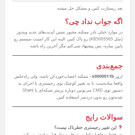
روش سریع‌تر با CMD
حوصله رجیستری رفتن ندارین؟ اشکالی نداره. کافیه CMD رو با
Run as Administrator باز کنین و این دستور رو بزنین:
reg add "HKEY_LOCAL_MACHINE\System\CurrentC
ontrolSet\Control\Print" /v RpcAuthnLevelPr
ivacyEnabled /t REG_DWORD /d 0 /f
بعد ریستارت کنین و مشکل حل میشه.
اگه جواب نداد چی؟
در موارد خیلی نادر ممکنه مجبور بشین آپدیت‌های جدید ویندوز
(مثل KB5005565) رو پاک کنین. البته این کار امنیت سیستم رو
پایین میاره، پس پیشنهاد نمی‌کنم مگر آخرین راه باشه.
جمع‌بندی
ارور
۰x0000011b
ممکنه اعصاب‌خوردکن باشه، ولی راه‌حلش
واقعا ساده‌ست. با یه تغییر کوچیک توی رجیستری یا اجرای یه