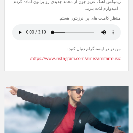
20 جولای 2021
نظر بگذارید
سلام.
عیدتون مبارک.
ریمیکس آهنگ عزیز جون از محمد جدیدی رو براتون آماده کردم
، امیدوارم لذت ببرید.
منتظر کامنت های پر انرژیتون هستم.
من در در اینستاگرام دنبال کنید :
https://www.instagram.com/alinezamifarmusic/