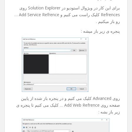
رو خدمتتون آموزش بدم امیدوارم مفید باشه .
خوب در این آموزش ما به وب سرویس پیامکی که مال خودم
هست و آدزسش به شکل زیر هست :
http://sms.bia2host.com/API/Send.asmx?op=SendSms
متصل میشیم .
برای این کار در ویژوال استودیو در Solution Explorer روی
Refrences کلیک راست می کنیم و Add Service Refrence …
رو باز میکنیم .
پنجره ی زیر باز میشه :