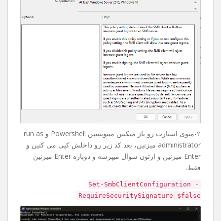
۲-منوی استارت رو باز میکنین مینویسین Powershell و run as
administrator میزنین، بعد کد زیر رو داخلش کپی می کنین و