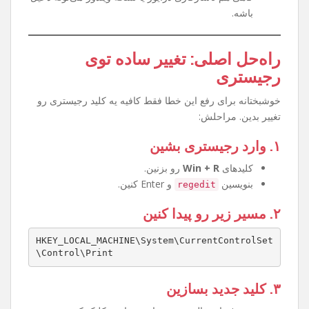
چرا این مشکل پیش میاد؟
آپدیت‌های جدید ویندوز قوانین ارتباط پرینترها رو
سخت‌گیرانه‌تر کرده.
تنظیمات رجیستری طوری تغییر کرده که اجازه وصل
شدن به پرینتر Share شده رو نمیده.
گاهی هم ناسازگاری درایور یا نسخه ویندوز می‌تونه دخیل
باشه.
راه‌حل اصلی: تغییر ساده توی
رجیستری
خوشبختانه برای رفع این خطا فقط کافیه یه کلید رجیستری رو
تغییر بدین. مراحلش:
۱. وارد رجیستری بشین
کلیدهای
Win + R
رو بزنین.
بنویسین
و Enter کنین.
regedit