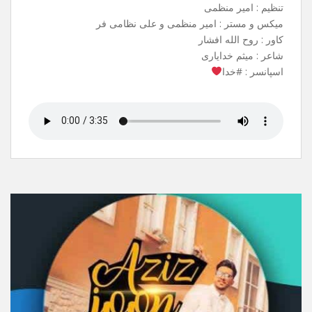
آهنگ جدیدم به نام شاه وفا منتشر شد .
می تونید از تمامی سایت های معتبر ،
ربات های آهنگیفای و ملوبات دانلود کنید.
نام آهنگ : شاهِ وفا
خواننده : علی نظامی فر
بک وکال : سبحان صادقی
تنظیم : امیر منظمی
میکس و مستر : امیر منظمی و علی نظامی فر
کاور : روح الله افشار
شاعر : میثم خدایاری
اسپانسر : #خدا