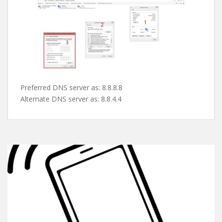
پس از این مرحله صفحه ی کارت شبکه ها باز میشه و شما با
دابل کلیک روی کارت شبکه یا کانکشن مورد نظرتون و کلیک
روی properties طبق تصویر دی ان اس های گوگل رو ست می
کنین و از شر این پیغام اعصاب خورد کن راحت میشین !
Preferred DNS server as: 8.8.8.8
Alternate DNS server as: 8.8.4.4