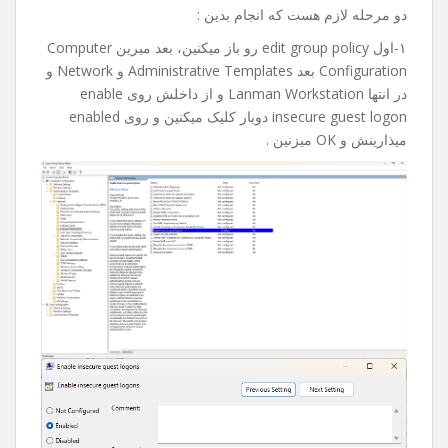
امروز میخواستم به یکی از فولدر های share تو شبکم دسترسی
پیدا کنم که با خطای an extended error has occurred مواجه
شدم.
بعد از جستجوی فراوان و پیدا کردن راه حل تصمیم گرفتم با
شما به اشتراک بذارم، امیدوارم براتون مفید و کاربردی باشه.
دو مرحله لازم هست که انجام بدین :
۱-اول edit group policy رو باز میکنین، بعد میرین Computer
Configuration بعد Administrative Templates و Network و
در انتها Lanman Workstation و از داخلش روی enable
insecure guest logon دوبار کلیک میکنین و روی enabled
میذارینش و OK میزنین .