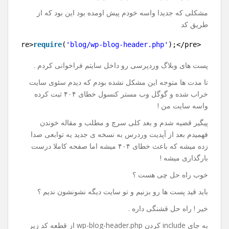
پست های وردپرس در سایت
دیگر
19 اکتبر 2017
نظر بگذارید
با سلام و احترام خدمت کاربران عزیز .
مشکلی که جدیدا واسه خودم پیش اومده بود این بود که از
طریق کد
1
<pre>
require
(
'blog/wp-blog-header.php'
);</pre>
پست های وبلاگ وردپرسی رو داخل سایتم فراخوانی کردم .
تا مدت ها متوجه این مشکل نشده بودم که دیدم سئوی سایت
خراب شده و گوگل وب مستر کنسول خطای ۴۰۴ ثبت کرده
واسه سایت من !
پیگیر قضیه شدم و بعد کلی سرچ و مطلب و مقاله خوندن
فهمیدم بعد از آپدیت وردرس به نسخه ی جدید یه توابعی صدا
زده میشه که باعث خطای ۴۰۴ میشه اما صفحه کاملا درست