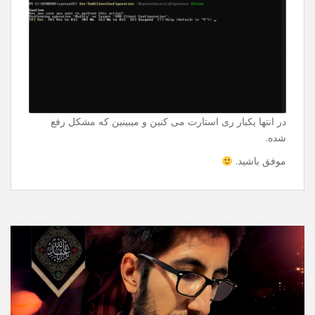
Enter میزنین و ازتون سوال میپرسه و دوباره Enter میزنین
فقط.
Set-SmbClientConfiguration -
RequireSecuritySignature $false
در انتها یکبار ری استارت می کنین و میبینین که مشکل رفع
شده.
موفق باشید.