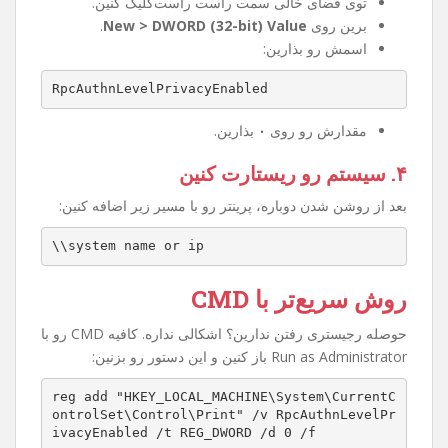
۲. مسیر زیر رو پیدا کنین
HKEY_LOCAL_MACHINE\System\CurrentControlSet
\Control\Print
۳. کلید جدید بسازین
توی فضای خالی سمت راست راست‌کلیک کنین.
برین روی
New > DWORD (32-bit) Value
.
اسمش رو بذارین:
RpcAuthnLevelPrivacyEnabled
مقدارش رو روی
۰
بذارین.
۴. سیستم رو ریستارت کنین
بعد از روشن شدن دوباره، پرینتر رو با مسیر زیر اضافه کنین:
\\system name or ip