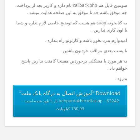
خوب من داخل فایلی که واسه دانلود قرار دادم یه نمونه ی
کامل از کد ها قرار دادم که دارای یک صفحه index.php هست
که در این صفحه مبلغ رو دریافت و با فشردن گزینه ی پرداخت
به صفحه پرداخت هدایت میشه کاربر .
فایل بعدی payment.php هست که کد های پرداخت و اطلاعات
مربوط به پذیرنده در این فایل باید وارد بشه .
سومین فایل هم callback.php نام داره و کاربر بعد از پرداخت
چه موفق باشه چه نا موفق به این صفحه هدایت میشه .
یه کتابخونه suap هم هست که توضیح خاصی لازم نداره و شما
با اون کاری ندارین .
امیدوارم بدرد بخور باشه و کارتونو راه بندازه .
تا پست بعدی مراقب خودتون باشین .
به هر مورد یا مشکلی برخوردین همینجا کامنت بذارین پاسخ
خواهم داد .
بدرود .
Download “آموزش اتصال به درگاه بانک ملت”