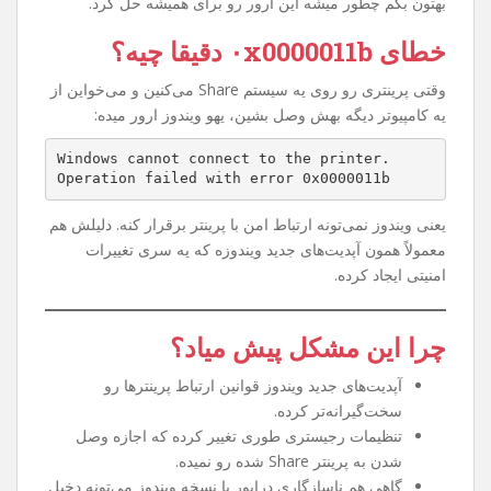
اگه شما هم وقتی می‌خواین به یه پرینتر Share شده توی شبکه
وصل بشین با خطای
۰x0000011b
روبه‌رو شدین، نگران
نباشین. این مشکل یکی از رایج‌ترین خطاهای ویندوزه که خیلی
از کاربرا بعد از یه سری آپدیت‌های امنیتی مایکروسافت تجربه
کردن. توی این مقاله می‌خوام خیلی ساده و مرحله به مرحله
بهتون بگم چطور میشه این ارور رو برای همیشه حل کرد.
خطای ۰x0000011b دقیقا چیه؟
وقتی پرینتری رو روی یه سیستم Share می‌کنین و می‌خواین از
یه کامپیوتر دیگه بهش وصل بشین، یهو ویندوز ارور میده:
Windows cannot connect to the printer.
Operation failed with error 0x0000011b
یعنی ویندوز نمی‌تونه ارتباط امن با پرینتر برقرار کنه. دلیلش هم
معمولاً همون آپدیت‌های جدید ویندوزه که یه سری تغییرات
امنیتی ایجاد کرده.