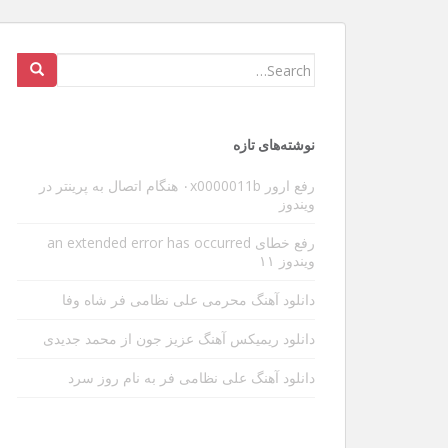
عوارض ویبره گوشی در طولانی
Search
for:
سلام و عرض ادب خدمت دوستان و بازدیدکنندگان عزی
شدیدا داره منو آزار میده البته مطلبی که میخوام بنو
نوشته‌های تازه
ی مهم دیگه ای هست . بین کارها یه تایم خالی پیدا 
[…]
رفع ارور ۰x0000011b هنگام اتصال به پرینتر در
ویندوز
رفع خطای an extended error has occurred
ویندوز ۱۱
دانلود آهنگ محرمی علی نظامی فر شاه وفا
دانلود ریمیکس آهنگ عزیز جون از محمد جدیدی
دانلود آهنگ علی نظامی فر به نام روز سرد