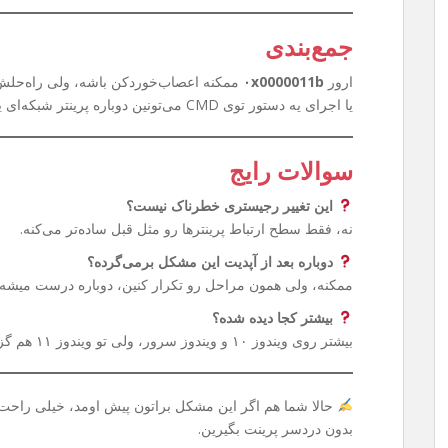
جمع‌بندی
ارور
۰x0000011b
ممکنه اعصاب‌خوردکن باشه، ولی راه‌حلش 
یا اجرای یه دستور توی CMD می‌تونین دوباره پرینتر شبکه‌ای یا Share شده‌تون رو بدون دردسر استفاده کنین.
سوالات رایج
این تغییر رجیستری خطرناک نیست؟
نه، فقط سطح ارتباط پرینترها رو مثل قبل ساده‌تر می‌کنه.
دوباره بعد از آپدیت این مشکل برمی‌گرده؟
ممکنه، ولی همون مراحل رو تکرار کنین، دوباره درست میشه.
بیشتر کجا دیده شده؟
بیشتر روی ویندوز ۱۰ و ویندوز سرور، ولی تو ویندوز ۱۱ هم گزارش شده.
حالا شما هم اگر این مشکل براتون پیش اومد، خیلی راحت م
بدون دردسر پرینت بگیرین.