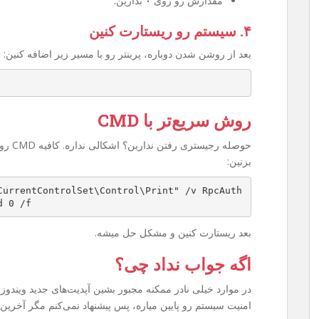
مقدارش رو روی
۰
بذارین.
۴. سیستم رو ریستارت کنین
بعد از روشن شدن دوباره، پرینتر رو با مسیر زیر اضافه کنین:
روش سریع‌تر با CMD
بزنین:
CurrentControlSet\Control\Print" /v RpcAuth
d 0 /f
بعد ریستارت کنین و مشکل حل میشه.
اگه جواب نداد چی؟
امنیت سیستم رو پایین میاره، پس پیشنهاد نمی‌کنم مگر آخرین 