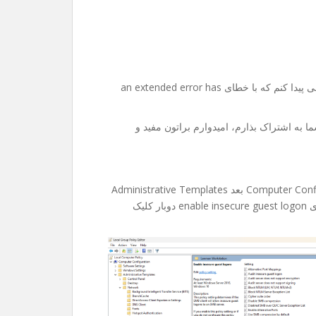
امروز میخواستم به یکی از فولدر های share تو شبکم دسترسی پیدا کنم که با خطای an extended error has
ا به اشتراک بذارم، امیدوارم براتون مفید و
۱-اول edit group policy رو باز میکنین، بعد میرین Computer Configuration بعد Administrative Templates
و Network و در انتها Lanman Workstation و از داخلش روی enable insecure guest logon دوبار کلیک