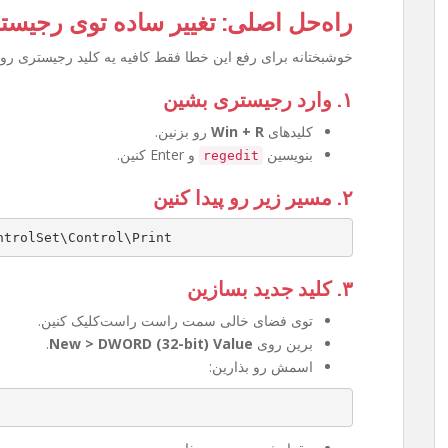
راه‌حل اصلی: تغییر ساده توی رجیست
خوشبختانه برای رفع این خطا فقط کافیه یه کلید رجیستری رو 
۱. وارد رجیستری بشین
کلیدهای
Win + R
رو بزنین.
بنویسین
و Enter کنین.
regedit
۲. مسیر زیر رو پیدا کنین
ntrolSet\Control\Print
۳. کلید جدید بسازین
توی فضای خالی سمت راست راست‌کلیک کنین.
برین روی
New > DWORD (32-bit) Value
.
اسمش رو بذارین: