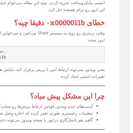
امنیتی مایکروسافت تجربه کردن. توی این مقاله می‌خوام خیل
این ارور رو برای همیشه حل کرد.
خطای ۰x0000011b دقیقا چیه؟
وقتی پرینتری رو روی یه سیستم are
ارور میده:
er.
11b
یعنی ویندوز نمی‌تونه ارتباط امن با پرینتر برقرار کنه. دلیلش
تغییرات امنیتی ایجاد کرده.
چرا این مشکل پیش میاد؟
آپدیت‌های جدید ویندوز قوانین ارتباط پرینترها رو سخت‌گی
تنظیمات رجیستری طوری تغییر کرده که اجازه وصل شدن به پرینتر Share
گاهی هم ناسازگاری درایور یا نسخه ویندوز می‌تونه دخی