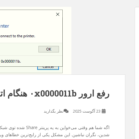
 مدت
ز سایت . متاسفانه چند روزی هست سرفه
یسم ربطی به سرفه نداره و مربوط به قضیه
کردم و فرصت رو غنیمت شمردم و با گوشی
رفع ارور ۰x0000011b هنگام اتصال به پرینتر در ویندوز
23 آگوست 2025
نظر بگذارید
اگه شما هم وقتی می‌خواین به یه پرینتر Share شده توی شبکه وصل بشین با خطای
شدین، نگران نباشین. این مشکل یکی از رایج‌ترین خطاهای ویند