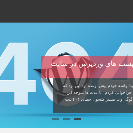
صدا زدن پست های وردپرس در سایت
دا واسه خودم پیش اومده بود این بود که
راخوانی کردم . تا مدت ها متوجه این
مشکل نشده بودم که دیدم سئوی سایت خراب شده و گوگل وب مستر کنسول خطای ۴۰۴ ثبت
ن پست قصد دارم راه حل یک خطای اعصاب
 . این راه حل بیشتر به درد دوستانی
ها پیش اومده داخل هاست سایتتون یک […]