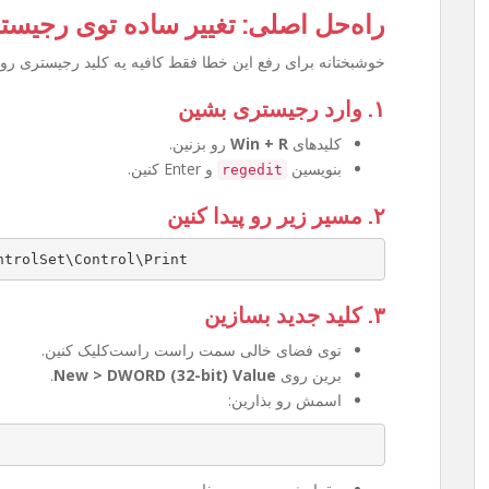
راه‌حل اصلی: تغییر ساده توی رجیست
خوشبختانه برای رفع این خطا فقط کافیه یه کلید رجیستری رو 
۱. وارد رجیستری بشین
کلیدهای
Win + R
رو بزنین.
بنویسین
و Enter کنین.
regedit
۲. مسیر زیر رو پیدا کنین
ntrolSet\Control\Print
۳. کلید جدید بسازین
توی فضای خالی سمت راست راست‌کلیک کنین.
برین روی
New > DWORD (32-bit) Value
.
اسمش رو بذارین: