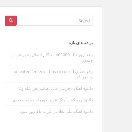
عوارض ویبره گوشی در طولانی
Search
for:
سلام و عرض ادب خدمت دوستان و بازدیدکنندگان عزی
شدیدا داره منو آزار میده البته مطلبی که میخوام بنو
نوشته‌های تازه
ی مهم دیگه ای هست . بین کارها یه تایم خالی پیدا 
[…]
رفع ارور ۰x0000011b هنگام اتصال به پرینتر در
ویندوز
رفع خطای an extended error has occurred
ویندوز ۱۱
دانلود آهنگ محرمی علی نظامی فر شاه وفا
دانلود ریمیکس آهنگ عزیز جون از محمد جدیدی
دانلود آهنگ علی نظامی فر به نام روز سرد