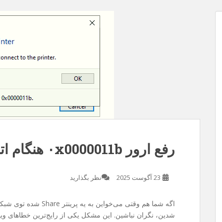
 مدت
ز سایت . متاسفانه چند روزی هست سرفه
یسم ربطی به سرفه نداره و مربوط به قضیه
کردم و فرصت رو غنیمت شمردم و با گوشی
رفع ارور ۰x0000011b هنگام اتصال به پرینتر در ویندوز
23 آگوست 2025
نظر بگذارید
اگه شما هم وقتی می‌خواین به یه پرینتر Share شده توی شبکه وصل بشین با خطای
شدین، نگران نباشین. این مشکل یکی از رایج‌ترین خطاهای ویند