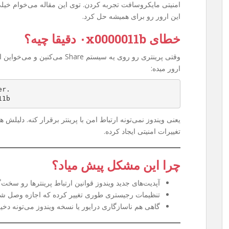
امنیتی مایکروسافت تجربه کردن. توی این مقاله می‌خوام خیل
این ارور رو برای همیشه حل کرد.
خطای ۰x0000011b دقیقا چیه؟
وقتی پرینتری رو روی یه سیستم are
ارور میده:
er.
11b
یعنی ویندوز نمی‌تونه ارتباط امن با پرینتر برقرار کنه. دلیلش
تغییرات امنیتی ایجاد کرده.
چرا این مشکل پیش میاد؟
آپدیت‌های جدید ویندوز قوانین ارتباط پرینترها رو سخت‌گی
تنظیمات رجیستری طوری تغییر کرده که اجازه وصل شدن به پرینتر Share
گاهی هم ناسازگاری درایور یا نسخه ویندوز می‌تونه دخی