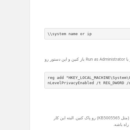
\\system name or ip
حوصله رجیستری رفتن ندارین؟ اشکالی نداره. کافیه CMD رو با Run as Administrator باز کنین و این دستور رو
reg add "HKEY_LOCAL_MACHINE\System\
nLevelPrivacyEnabled /t REG_DWORD /
در موارد خیلی نادر ممکنه مجبور بشین آپدیت‌های جدید ویندوز (مثل KB5005565) رو پاک کنین. البته این کار
راه باشه.