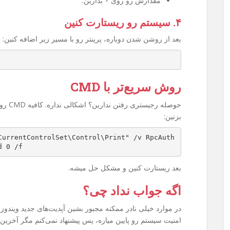
مقدارش رو روی
۰
بذارین.
۴. سیستم رو ریستارت کنین
بعد از روشن شدن دوباره، پرینتر رو با مسیر زیر اضافه کنین:
روش سریع‌تر با CMD
بزنین:
CurrentControlSet\Control\Print" /v RpcAuth
d 0 /f
بعد ریستارت کنین و مشکل حل میشه.
اگه جواب نداد چی؟
امنیت سیستم رو پایین میاره، پس پیشنهاد نمی‌کنم مگر آخرین 