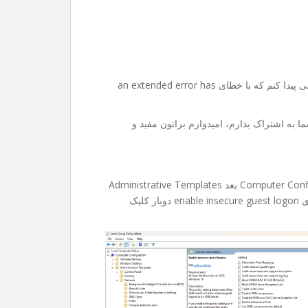
امروز میخواستم به یکی از فولدر های share تو شبکم دسترسی پیدا کنم که با خطای an extended error has
ا به اشتراک بذارم، امیدوارم براتون مفید و
۱-اول edit group policy رو باز میکنین، بعد میرین Computer Configuration بعد Administrative Templates
و Network و در انتها Lanman Workstation و از داخلش روی enable insecure guest logon دوبار کلیک