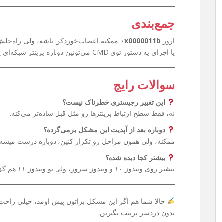
جمع‌بندی
ارور
۰x0000011b
ممکنه اعصاب‌خوردکن باشه، ولی راه‌حلش 
یا اجرای یه دستور توی CMD می‌تونین دوباره پرینتر شبکه‌ای یا Share شده‌تون رو بدون دردسر استفاده کنین.
سوالات رایج
این تغییر رجیستری خطرناک نیست؟
نه، فقط سطح ارتباط پرینترها رو مثل قبل ساده‌تر می‌کنه.
دوباره بعد از آپدیت این مشکل برمی‌گرده؟
ممکنه، ولی همون مراحل رو تکرار کنین، دوباره درست میشه.
بیشتر کجا دیده شده؟
بیشتر روی ویندوز ۱۰ و ویندوز سرور، ولی تو ویندوز ۱۱ هم گزارش شده.
حالا شما هم اگر این مشکل براتون پیش اومد، خیلی راحت م
بدون دردسر پرینت بگیرین.