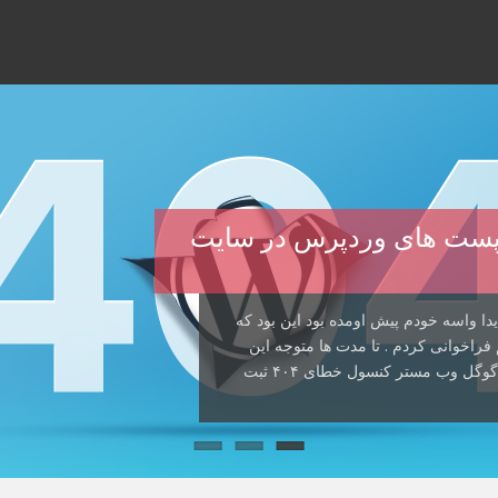
صدا زدن پست های وردپرس در سایت
دا واسه خودم پیش اومده بود این بود که
راخوانی کردم . تا مدت ها متوجه این
مشکل نشده بودم که دیدم سئوی سایت خراب شده و گوگل وب مستر کنسول خطای ۴۰۴ ثبت
ن پست قصد دارم راه حل یک خطای اعصاب
 . این راه حل بیشتر به درد دوستانی
ها پیش اومده داخل هاست سایتتون یک […]