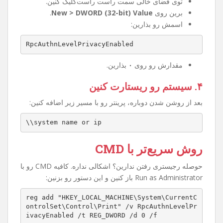
۲. مسیر زیر رو پیدا کنین
HKEY_LOCAL_MACHINE\System\CurrentControlSet
\Control\Print
۳. کلید جدید بسازین
توی فضای خالی سمت راست راست‌کلیک کنین.
برین روی
New > DWORD (32-bit) Value
.
اسمش رو بذارین:
RpcAuthnLevelPrivacyEnabled
مقدارش رو روی
۰
بذارین.
۴. سیستم رو ریستارت کنین
بعد از روشن شدن دوباره، پرینتر رو با مسیر زیر اضافه کنین:
\\system name or ip
روش سریع‌تر با CMD