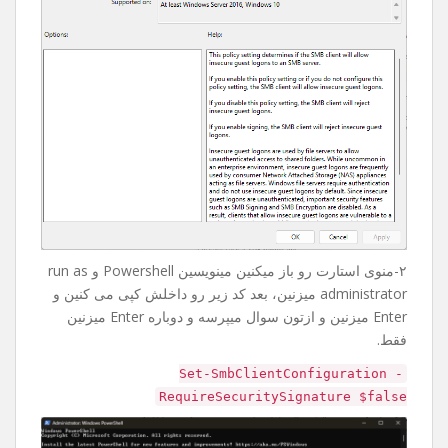
۲-منوی استارت رو باز میکنین مینویسین Powershell و run as
administrator میزنین، بعد کد زیر رو داخلش کپی می کنین و