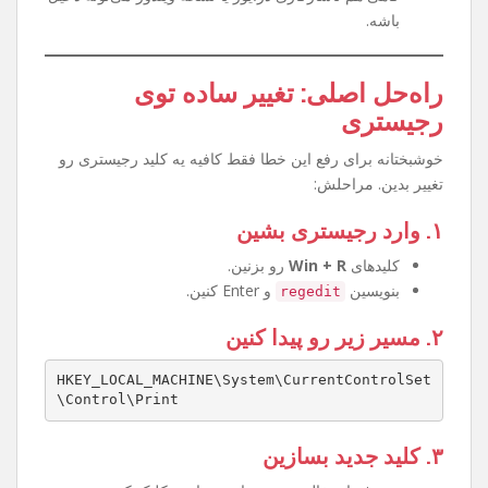
چرا این مشکل پیش میاد؟
آپدیت‌های جدید ویندوز قوانین ارتباط پرینترها رو
سخت‌گیرانه‌تر کرده.
تنظیمات رجیستری طوری تغییر کرده که اجازه وصل
شدن به پرینتر Share شده رو نمیده.
گاهی هم ناسازگاری درایور یا نسخه ویندوز می‌تونه دخیل
باشه.
راه‌حل اصلی: تغییر ساده توی
رجیستری
خوشبختانه برای رفع این خطا فقط کافیه یه کلید رجیستری رو
تغییر بدین. مراحلش:
۱. وارد رجیستری بشین
کلیدهای
Win + R
رو بزنین.
بنویسین
و Enter کنین.
regedit