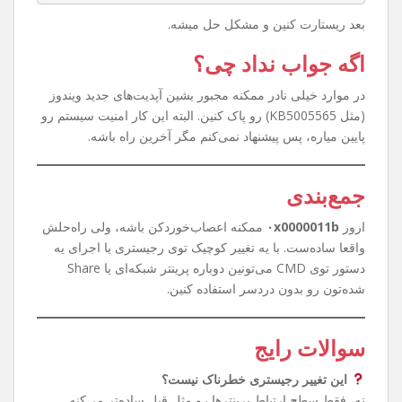
حوصله رجیستری رفتن ندارین؟ اشکالی نداره. کافیه CMD رو با
Run as Administrator باز کنین و این دستور رو بزنین:
reg add "HKEY_LOCAL_MACHINE\System\CurrentC
ontrolSet\Control\Print" /v RpcAuthnLevelPr
ivacyEnabled /t REG_DWORD /d 0 /f
بعد ریستارت کنین و مشکل حل میشه.
اگه جواب نداد چی؟
در موارد خیلی نادر ممکنه مجبور بشین آپدیت‌های جدید ویندوز
(مثل KB5005565) رو پاک کنین. البته این کار امنیت سیستم رو
پایین میاره، پس پیشنهاد نمی‌کنم مگر آخرین راه باشه.
جمع‌بندی
ارور
۰x0000011b
ممکنه اعصاب‌خوردکن باشه، ولی راه‌حلش
واقعا ساده‌ست. با یه تغییر کوچیک توی رجیستری یا اجرای یه
دستور توی CMD می‌تونین دوباره پرینتر شبکه‌ای یا Share