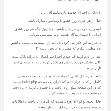
آموزش اتصال به درگاه بانک
ملت(به پرداخت ملت) توسط
php
14 فوریه 2017
۱۶ نظر
با سلام و احترام خدمت بازدیدکنندگان عزیز .
قبل از هر چیزی روز عشق یا ولنتاینتون مبارک باشه .
امیدوارم خوب و سر حال باشید . چند روز دیگه هم روز عشق
ایرانی یا سپندارمذگان هست اونم پیشاپیش تبریک .
داشتم به این فکر می کردم که بعد از اینهمه مدت پست نذاشتن
چه مطلبی بذارم که مفید و بدرد بخور باشه ؟!
بعد این یادم اومد که خودم اخیرا سر اتصال به درگاه بانک ملت
کلی مشکل خوردم و کلی هم تلاش کردم تا به یه نتیجه ی ایده
آل رسیدم .