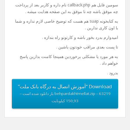
خوب من داخل فایلی که واسه دانلود قرار دادم یه نمونه ی
کامل از کد ها قرار دادم که دارای یک صفحه index.php هست
که در این صفحه مبلغ رو دریافت و با فشردن گزینه ی پرداخت
به صفحه پرداخت هدایت میشه کاربر .
فایل بعدی payment.php هست که کد های پرداخت و اطلاعات
مربوط به پذیرنده در این فایل باید وارد بشه .
سومین فایل هم callback.php نام داره و کاربر بعد از پرداخت
چه موفق باشه چه نا موفق به این صفحه هدایت میشه .
یه کتابخونه suap هم هست که توضیح خاصی لازم نداره و شما
با اون کاری ندارین .
امیدوارم بدرد بخور باشه و کارتونو راه بندازه .
تا پست بعدی مراقب خودتون باشین .
به هر مورد یا مشکلی برخوردین همینجا کامنت بذارین پاسخ
خواهم داد .
بدرود .
Download “آموزش اتصال به درگاه بانک ملت”