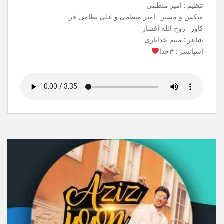
آهنگ جدیدم به نام شاه وفا منتشر شد .
می تونید از تمامی سایت های معتبر ،
ربات های آهنگیفای و ملوبات دانلود کنید.
نام آهنگ : شاهِ وفا
خواننده : علی نظامی فر
بک وکال : سبحان صادقی
تنظیم : امیر منظمی
میکس و مستر : امیر منظمی و علی نظامی فر
کاور : روح الله افشار
شاعر : میثم خدایاری
اسپانسر : #خدا