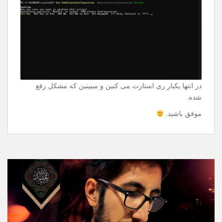
Enter میزنین و ازتون سوال میپرسه و دوباره Enter میزنین
فقط.
Set-SmbClientConfiguration -
RequireSecuritySignature $false
در انتها یکبار ری استارت می کنین و میبینین که مشکل رفع
شده.
موفق باشید.