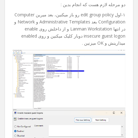
امروز میخواستم به یکی از فولدر های share تو شبکم دسترسی
پیدا کنم که با خطای an extended error has occurred مواجه
شدم.
بعد از جستجوی فراوان و پیدا کردن راه حل تصمیم گرفتم با
شما به اشتراک بذارم، امیدوارم براتون مفید و کاربردی باشه.
دو مرحله لازم هست که انجام بدین :
۱-اول edit group policy رو باز میکنین، بعد میرین Computer
Configuration بعد Administrative Templates و Network و
در انتها Lanman Workstation و از داخلش روی enable
insecure guest logon دوبار کلیک میکنین و روی enabled
میذارینش و OK میزنین .