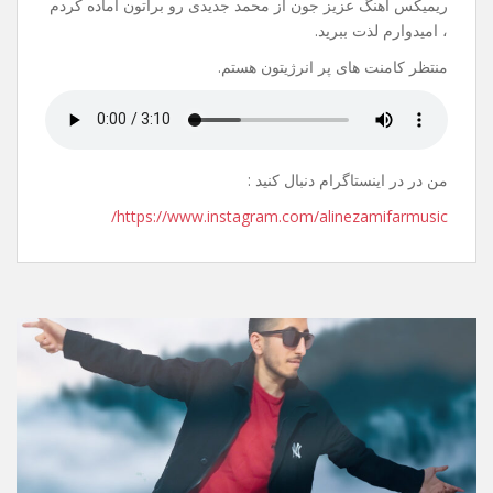
20 جولای 2021
نظر بگذارید
سلام.
عیدتون مبارک.
ریمیکس آهنگ عزیز جون از محمد جدیدی رو براتون آماده کردم
، امیدوارم لذت ببرید.
منتظر کامنت های پر انرژیتون هستم.
من در در اینستاگرام دنبال کنید :
https://www.instagram.com/alinezamifarmusic/