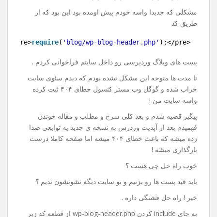
دیگر
19 اکتبر 2017
نظر بگذارید
با سلام و احترام خدمت کاربران عزیز .
مشکلی که جدیدا واسه خودم پیش اومده بود این بود که از
طریق کد
1
<pre>
require
(
'blog/wp-blog-header.php'
);</pre>
پست های وبلاگ وردپرسی رو داخل سایتم فراخوانی کردم .
تا مدت ها متوجه این مشکل نشده بودم که دیدم سئوی سایت
خراب شده و گوگل وب مستر کنسول خطای ۴۰۴ ثبت کرده
واسه سایت من !
پیگیر قضیه شدم و بعد کلی سرچ و مطلب و مقاله خوندن
فهمیدم بعد از آپدیت وردرس به نسخه ی جدید یه توابعی صدا
زده میشه که باعث خطای ۴۰۴ میشه اما صفحه کاملا درست