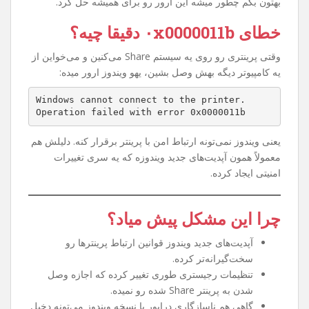
اگه شما هم وقتی می‌خواین به یه پرینتر Share شده توی شبکه
وصل بشین با خطای
۰x0000011b
روبه‌رو شدین، نگران
نباشین. این مشکل یکی از رایج‌ترین خطاهای ویندوزه که خیلی
از کاربرا بعد از یه سری آپدیت‌های امنیتی مایکروسافت تجربه
کردن. توی این مقاله می‌خوام خیلی ساده و مرحله به مرحله
بهتون بگم چطور میشه این ارور رو برای همیشه حل کرد.
خطای ۰x0000011b دقیقا چیه؟
وقتی پرینتری رو روی یه سیستم Share می‌کنین و می‌خواین از
یه کامپیوتر دیگه بهش وصل بشین، یهو ویندوز ارور میده:
Windows cannot connect to the printer.
Operation failed with error 0x0000011b
یعنی ویندوز نمی‌تونه ارتباط امن با پرینتر برقرار کنه. دلیلش هم
معمولاً همون آپدیت‌های جدید ویندوزه که یه سری تغییرات
امنیتی ایجاد کرده.