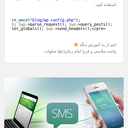
بارگذاری میشه !
خوب راه حل چی هست ؟
باید قید پست ها رو بزنیم و تو سایت دیگه نشونشون ندیم ؟
خیر ! راه حل قشنگی داره .
به جای include کردن wp-blog-header.php از قطعه کد زیر
استفاده کنید :
e>
>
require_once
(
"blog/wp-config.php"
);
>init(); 
$wp
->parse_request(); 
$wp
->query_posts();
>register_globals(); 
$wp
->send_headers();</pre>
>
اینم از یه آموزش دیگه
واسه سلامتی و فرج امام زمان(عج) صلوات .