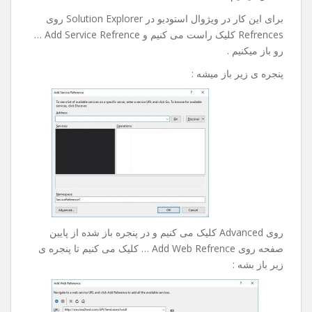
رو خدمتتون آموزش بدم امیدوارم مفید باشه .
خوب در این آموزش ما به وب سرویس پیامکی که مال خودم
هست و آدزسش به شکل زیر هست :
http://sms.bia2host.com/API/Send.asmx?op=SendSms
متصل میشیم .
برای این کار در ویژوال استودیو در Solution Explorer روی
Refrences کلیک راست می کنیم و Add Service Refrence …
رو باز میکنیم .
پنجره ی زیر باز میشه :