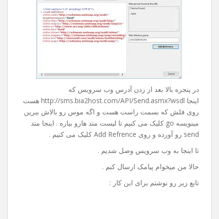
روی Advanced کلیک می کنیم و در پنجره باز شده از پایین
صفحه روی Add Web Refrence … کلیک می کنیم تا پنجره ی
زیر باز بشه :
در پنجره بالا بعد از زدن آدرس وب سرویس که
اینجا http://sms.bia2host.com/API/Send.asmx?wsdl هست
روی فلش که بسمت راست هست و اگه موس رو بالاش ببرین
مینویسه go کلیک می کنیم تا لیست متد هارو بیاره . اینجا متد
send رو آورده و روی Add Refrence کلیک می کنیم .