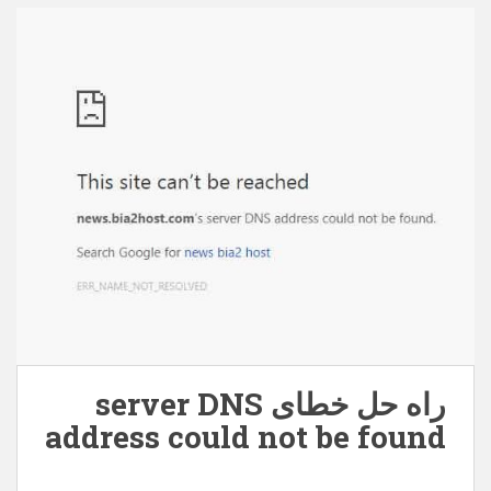
behpardakhtmellat.zip – 63219 بار دانلود شده است –
150,93 کیلوبایت