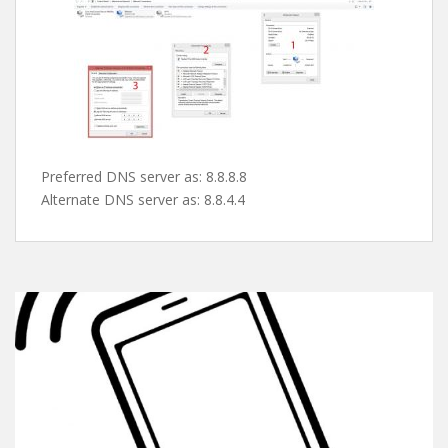
پس از این مرحله صفحه ی کارت شبکه ها باز میشه و شما با
دابل کلیک روی کارت شبکه یا کانکشن مورد نظرتون و کلیک
روی properties طبق تصویر دی ان اس های گوگل رو ست می
کنین و از شر این پیغام اعصاب خورد کن راحت میشین !
Preferred DNS server as: 8.8.8.8
Alternate DNS server as: 8.8.4.4