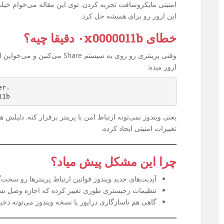
امنیتی مایکروسافت تجربه کردن. توی این مقاله می‌خوام خیل
این ارور رو برای همیشه حل کرد.
خطای ۰x0000011b دقیقا چیه؟
وقتی پرینتری رو روی یه سیستم are
ارور میده:
er.
11b
یعنی ویندوز نمی‌تونه ارتباط امن با پرینتر برقرار کنه. دلیلش
تغییرات امنیتی ایجاد کرده.
چرا این مشکل پیش میاد؟
آپدیت‌های جدید ویندوز قوانین ارتباط پرینترها رو سخت‌گی
تنظیمات رجیستری طوری تغییر کرده که اجازه وصل شدن به پرینتر Share
گاهی هم ناسازگاری درایور یا نسخه ویندوز می‌تونه دخی