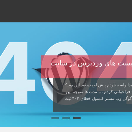
صدا زدن پست های وردپرس در سایت
دا واسه خودم پیش اومده بود این بود که
راخوانی کردم . تا مدت ها متوجه این
مشکل نشده بودم که دیدم سئوی سایت خراب شده و گوگل وب مستر کنسول خطای ۴۰۴ ثبت
ن پست قصد دارم راه حل یک خطای اعصاب
 . این راه حل بیشتر به درد دوستانی
ها پیش اومده داخل هاست سایتتون یک […]