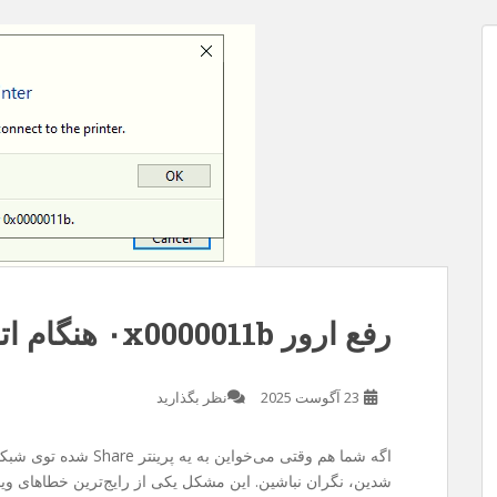
 مدت
ز سایت . متاسفانه چند روزی هست سرفه
یسم ربطی به سرفه نداره و مربوط به قضیه
کردم و فرصت رو غنیمت شمردم و با گوشی
رفع ارور ۰x0000011b هنگام اتصال به پرینتر در ویندوز
23 آگوست 2025
نظر بگذارید
اگه شما هم وقتی می‌خواین به یه پرینتر Share شده توی شبکه وصل بشین با خطای
شدین، نگران نباشین. این مشکل یکی از رایج‌ترین خطاهای ویند