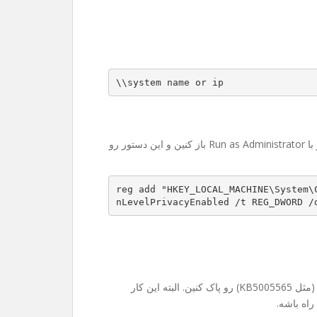
\\system name or ip
حوصله رجیستری رفتن ندارین؟ اشکالی نداره. کافیه CMD رو با Run as Administrator باز کنین و این دستور رو
reg add "HKEY_LOCAL_MACHINE\System\
nLevelPrivacyEnabled /t REG_DWORD /
در موارد خیلی نادر ممکنه مجبور بشین آپدیت‌های جدید ویندوز (مثل KB5005565) رو پاک کنین. البته این کار
راه باشه.