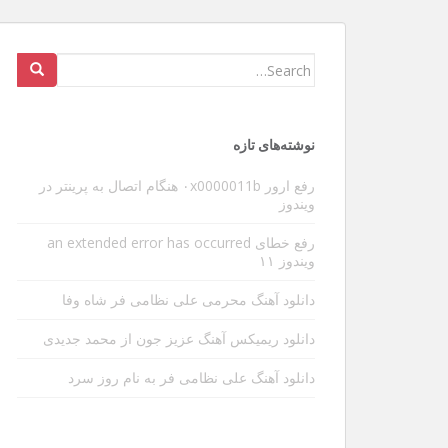
عوارض ویبره گوشی در طولانی
Search
for:
سلام و عرض ادب خدمت دوستان و بازدیدکنندگان عزی
شدیدا داره منو آزار میده البته مطلبی که میخوام بنو
نوشته‌های تازه
ی مهم دیگه ای هست . بین کارها یه تایم خالی پیدا 
[…]
رفع ارور ۰x0000011b هنگام اتصال به پرینتر در
ویندوز
رفع خطای an extended error has occurred
ویندوز ۱۱
دانلود آهنگ محرمی علی نظامی فر شاه وفا
دانلود ریمیکس آهنگ عزیز جون از محمد جدیدی
دانلود آهنگ علی نظامی فر به نام روز سرد