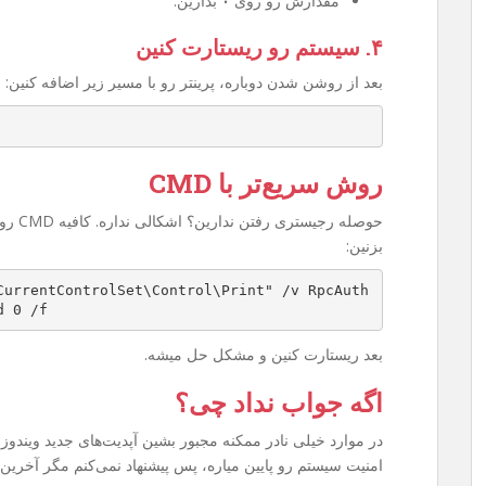
مقدارش رو روی
۰
بذارین.
۴. سیستم رو ریستارت کنین
بعد از روشن شدن دوباره، پرینتر رو با مسیر زیر اضافه کنین:
روش سریع‌تر با CMD
بزنین:
CurrentControlSet\Control\Print" /v RpcAuth
d 0 /f
بعد ریستارت کنین و مشکل حل میشه.
اگه جواب نداد چی؟
امنیت سیستم رو پایین میاره، پس پیشنهاد نمی‌کنم مگر آخرین 