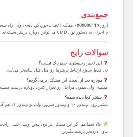
جمع‌بندی
ارور
۰x0000011b
ممکنه اعصاب‌خوردکن باشه، ولی راه‌حلش 
یا اجرای یه دستور توی CMD می‌تونین دوباره پرینتر شبکه‌ای یا Share شده‌تون رو بدون دردسر استفاده کنین.
سوالات رایج
این تغییر رجیستری خطرناک نیست؟
نه، فقط سطح ارتباط پرینترها رو مثل قبل ساده‌تر می‌کنه.
دوباره بعد از آپدیت این مشکل برمی‌گرده؟
ممکنه، ولی همون مراحل رو تکرار کنین، دوباره درست میشه.
بیشتر کجا دیده شده؟
بیشتر روی ویندوز ۱۰ و ویندوز سرور، ولی تو ویندوز ۱۱ هم گزارش شده.
حالا شما هم اگر این مشکل براتون پیش اومد، خیلی راحت م
بدون دردسر پرینت بگیرین.