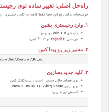
راه‌حل اصلی: تغییر ساده توی رجیست
خوشبختانه برای رفع این خطا فقط کافیه یه کلید رجیستری رو 
۱. وارد رجیستری بشین
کلیدهای
Win + R
رو بزنین.
بنویسین
و Enter کنین.
regedit
۲. مسیر زیر رو پیدا کنین
ntrolSet\Control\Print
۳. کلید جدید بسازین
توی فضای خالی سمت راست راست‌کلیک کنین.
برین روی
New > DWORD (32-bit) Value
.
اسمش رو بذارین: