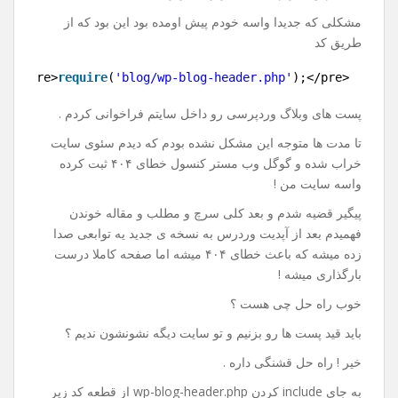
پست های وردپرس در سایت
دیگر
19 اکتبر 2017
نظر بگذارید
با سلام و احترام خدمت کاربران عزیز .
مشکلی که جدیدا واسه خودم پیش اومده بود این بود که از
طریق کد
1
<pre>
require
(
'blog/wp-blog-header.php'
);</pre>
پست های وبلاگ وردپرسی رو داخل سایتم فراخوانی کردم .
تا مدت ها متوجه این مشکل نشده بودم که دیدم سئوی سایت
خراب شده و گوگل وب مستر کنسول خطای ۴۰۴ ثبت کرده
واسه سایت من !
پیگیر قضیه شدم و بعد کلی سرچ و مطلب و مقاله خوندن
فهمیدم بعد از آپدیت وردرس به نسخه ی جدید یه توابعی صدا
زده میشه که باعث خطای ۴۰۴ میشه اما صفحه کاملا درست