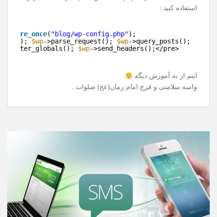
بارگذاری میشه !
خوب راه حل چی هست ؟
باید قید پست ها رو بزنیم و تو سایت دیگه نشونشون ندیم ؟
خیر ! راه حل قشنگی داره .
به جای include کردن wp-blog-header.php از قطعه کد زیر
استفاده کنید :
e>
>
require_once
(
"blog/wp-config.php"
);
>init(); 
$wp
->parse_request(); 
$wp
->query_posts();
>register_globals(); 
$wp
->send_headers();</pre>
>
اینم از یه آموزش دیگه
واسه سلامتی و فرج امام زمان(عج) صلوات .