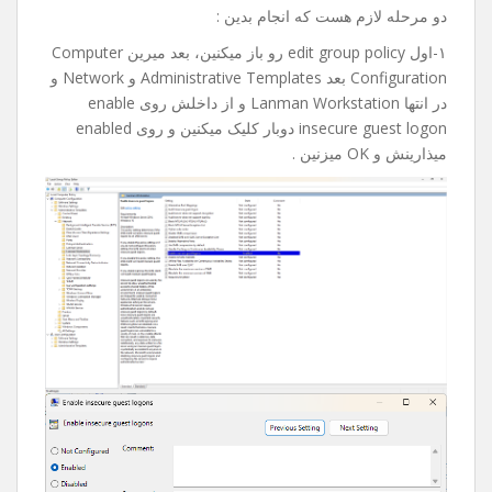
امروز میخواستم به یکی از فولدر های share تو شبکم دسترسی
پیدا کنم که با خطای an extended error has occurred مواجه
شدم.
بعد از جستجوی فراوان و پیدا کردن راه حل تصمیم گرفتم با
شما به اشتراک بذارم، امیدوارم براتون مفید و کاربردی باشه.
دو مرحله لازم هست که انجام بدین :
۱-اول edit group policy رو باز میکنین، بعد میرین Computer
Configuration بعد Administrative Templates و Network و
در انتها Lanman Workstation و از داخلش روی enable
insecure guest logon دوبار کلیک میکنین و روی enabled
میذارینش و OK میزنین .