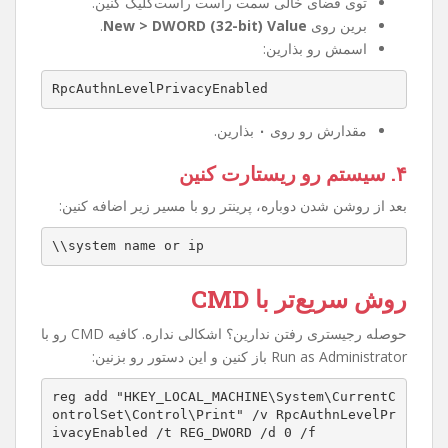
۲. مسیر زیر رو پیدا کنین
HKEY_LOCAL_MACHINE\System\CurrentControlSet
\Control\Print
۳. کلید جدید بسازین
توی فضای خالی سمت راست راست‌کلیک کنین.
برین روی
New > DWORD (32-bit) Value
.
اسمش رو بذارین:
RpcAuthnLevelPrivacyEnabled
مقدارش رو روی
۰
بذارین.
۴. سیستم رو ریستارت کنین
بعد از روشن شدن دوباره، پرینتر رو با مسیر زیر اضافه کنین:
\\system name or ip