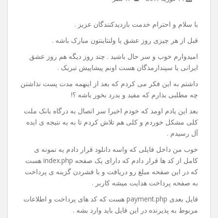
آموزش اتصال به درگاه بانک
ملت(به پرداخت ملت) توسط
php
14 فوریه 2017
۱۶ نظر
با سلام و احترام خدمت بازدیدکنندگان عزیز .
قبل از هر چیزی روز عشق یا ولنتاینتون مبارک باشه .
امیدوارم خوب و سر حال باشید . چند روز دیگه هم روز عشق
ایرانی یا سپندارمذگان هست اونم پیشاپیش تبریک .
داشتم به این فکر می کردم که بعد از اینهمه مدت پست نذاشتن
چه مطلبی بذارم که مفید و بدرد بخور باشه ؟!
بعد این یادم اومد که خودم اخیرا سر اتصال به درگاه بانک ملت
کلی مشکل خوردم و کلی هم تلاش کردم تا به یه نتیجه ی ایده
آل رسیدم .