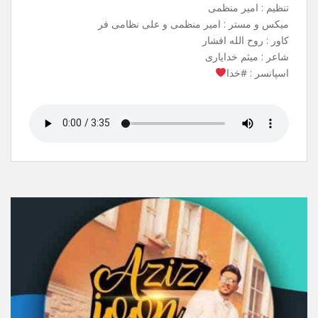
آهنگ جدیدم به نام شاه وفا منتشر شد .
می تونید از تمامی سایت های معتبر ،
ربات های آهنگیفای و ملوبات دانلود کنید.
نام آهنگ : شاهِ وفا
خواننده : علی نظامی فر
بک وکال : سبحان صادقی
تنظیم : امیر منظمی
میکس و مستر : امیر منظمی و علی نظامی فر
کاور : روح الله افشار
شاعر : میثم خدایاری
اسپانسر : #خدا