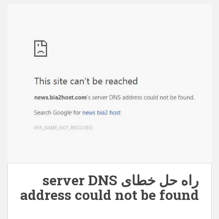
behpardakhtmellat.zip – 63255 بار دانلود شده است –
150,93 کیلوبایت