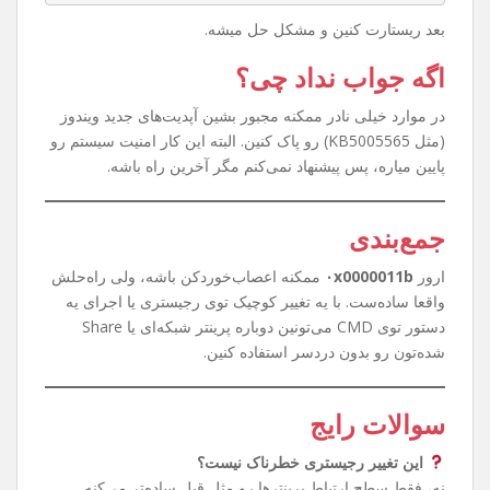
روش سریع‌تر با CMD
حوصله رجیستری رفتن ندارین؟ اشکالی نداره. کافیه CMD رو با
Run as Administrator باز کنین و این دستور رو بزنین:
reg add "HKEY_LOCAL_MACHINE\System\CurrentC
ontrolSet\Control\Print" /v RpcAuthnLevelPr
ivacyEnabled /t REG_DWORD /d 0 /f
بعد ریستارت کنین و مشکل حل میشه.
اگه جواب نداد چی؟
در موارد خیلی نادر ممکنه مجبور بشین آپدیت‌های جدید ویندوز
(مثل KB5005565) رو پاک کنین. البته این کار امنیت سیستم رو
پایین میاره، پس پیشنهاد نمی‌کنم مگر آخرین راه باشه.
جمع‌بندی
ارور
۰x0000011b
ممکنه اعصاب‌خوردکن باشه، ولی راه‌حلش
واقعا ساده‌ست. با یه تغییر کوچیک توی رجیستری یا اجرای یه