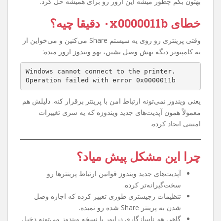
اگه شما هم وقتی می‌خواین به یه پرینتر Share شده توی شبکه
وصل بشین با خطای
۰x0000011b
روبه‌رو شدین، نگران
نباشین. این مشکل یکی از رایج‌ترین خطاهای ویندوزه که خیلی
از کاربرا بعد از یه سری آپدیت‌های امنیتی مایکروسافت تجربه
کردن. توی این مقاله می‌خوام خیلی ساده و مرحله به مرحله
بهتون بگم چطور میشه این ارور رو برای همیشه حل کرد.
خطای ۰x0000011b دقیقا چیه؟
وقتی پرینتری رو روی یه سیستم Share می‌کنین و می‌خواین از
یه کامپیوتر دیگه بهش وصل بشین، یهو ویندوز ارور میده:
Windows cannot connect to the printer.
Operation failed with error 0x0000011b
یعنی ویندوز نمی‌تونه ارتباط امن با پرینتر برقرار کنه. دلیلش هم
معمولاً همون آپدیت‌های جدید ویندوزه که یه سری تغییرات
امنیتی ایجاد کرده.