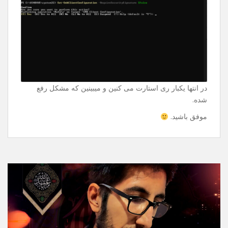
Enter میزنین و ازتون سوال میپرسه و دوباره Enter میزنین
فقط.
Set-SmbClientConfiguration -
RequireSecuritySignature $false
در انتها یکبار ری استارت می کنین و میبینین که مشکل رفع
شده.
موفق باشید.