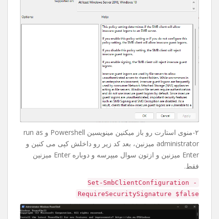
۲-منوی استارت رو باز میکنین مینویسین Powershell و run as
administrator میزنین، بعد کد زیر رو داخلش کپی می کنین و