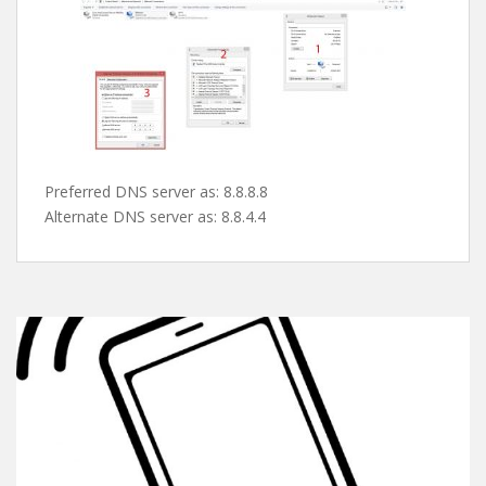
پس از این مرحله صفحه ی کارت شبکه ها باز میشه و شما با
دابل کلیک روی کارت شبکه یا کانکشن مورد نظرتون و کلیک
روی properties طبق تصویر دی ان اس های گوگل رو ست می
کنین و از شر این پیغام اعصاب خورد کن راحت میشین !
Preferred DNS server as: 8.8.8.8
Alternate DNS server as: 8.8.4.4