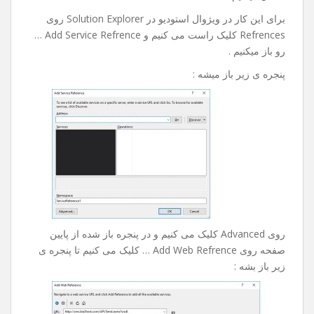
رو خدمتتون آموزش بدم امیدوارم مفید باشه .
خوب در این آموزش ما به وب سرویس پیامکی که مال خودم
هست و آدزسش به شکل زیر هست :
http://sms.bia2host.com/API/Send.asmx?op=SendSms
متصل میشیم .
برای این کار در ویژوال استودیو در Solution Explorer روی
Refrences کلیک راست می کنیم و Add Service Refrence …
رو باز میکنیم .
پنجره ی زیر باز میشه :