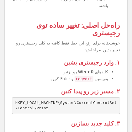
چرا این مشکل پیش میاد؟
آپدیت‌های جدید ویندوز قوانین ارتباط پرینترها رو
سخت‌گیرانه‌تر کرده.
تنظیمات رجیستری طوری تغییر کرده که اجازه وصل
شدن به پرینتر Share شده رو نمیده.
گاهی هم ناسازگاری درایور یا نسخه ویندوز می‌تونه دخیل
باشه.
راه‌حل اصلی: تغییر ساده توی
رجیستری
خوشبختانه برای رفع این خطا فقط کافیه یه کلید رجیستری رو
تغییر بدین. مراحلش:
۱. وارد رجیستری بشین
کلیدهای
Win + R
رو بزنین.
بنویسین
و Enter کنین.
regedit