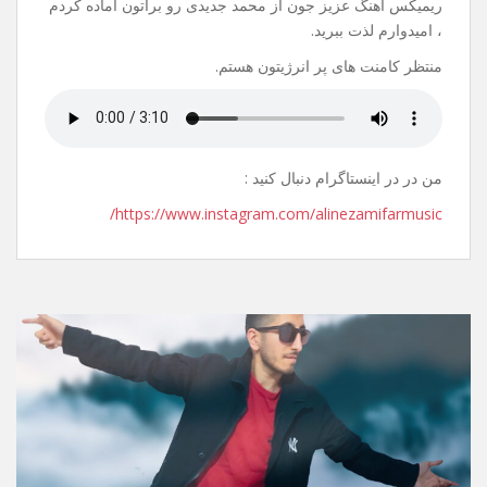
20 جولای 2021
نظر بگذارید
سلام.
عیدتون مبارک.
ریمیکس آهنگ عزیز جون از محمد جدیدی رو براتون آماده کردم
، امیدوارم لذت ببرید.
منتظر کامنت های پر انرژیتون هستم.
من در در اینستاگرام دنبال کنید :
https://www.instagram.com/alinezamifarmusic/