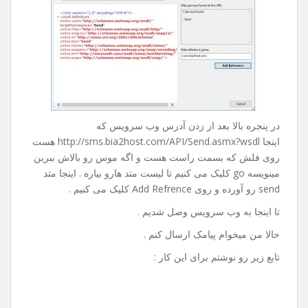
روی Advanced کلیک می کنیم و در پنجره باز شده از پایین
صفحه روی Add Web Refrence … کلیک می کنیم تا پنجره ی
زیر باز بشه :
در پنجره بالا بعد از زدن آدرس وب سرویس که
اینجا http://sms.bia2host.com/API/Send.asmx?wsdl هست
روی فلش که بسمت راست هست و اگه موس رو بالاش ببرین
مینویسه go کلیک می کنیم تا لیست متد هارو بیاره . اینجا متد
send رو آورده و روی Add Refrence کلیک می کنیم .