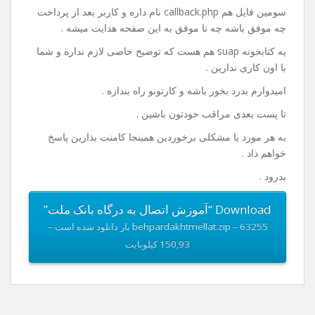
خوب من داخل فایلی که واسه دانلود قرار دادم یه نمونه ی
کامل از کد ها قرار دادم که دارای یک صفحه index.php هست
که در این صفحه مبلغ رو دریافت و با فشردن گزینه ی پرداخت
به صفحه پرداخت هدایت میشه کاربر .
فایل بعدی payment.php هست که کد های پرداخت و اطلاعات
مربوط به پذیرنده در این فایل باید وارد بشه .
سومین فایل هم callback.php نام داره و کاربر بعد از پرداخت
چه موفق باشه چه نا موفق به این صفحه هدایت میشه .
یه کتابخونه suap هم هست که توضیح خاصی لازم نداره و شما
با اون کاری ندارین .
امیدوارم بدرد بخور باشه و کارتونو راه بندازه .
تا پست بعدی مراقب خودتون باشین .
به هر مورد یا مشکلی برخوردین همینجا کامنت بذارین پاسخ
خواهم داد .
بدرود .
Download “آموزش اتصال به درگاه بانک ملت”