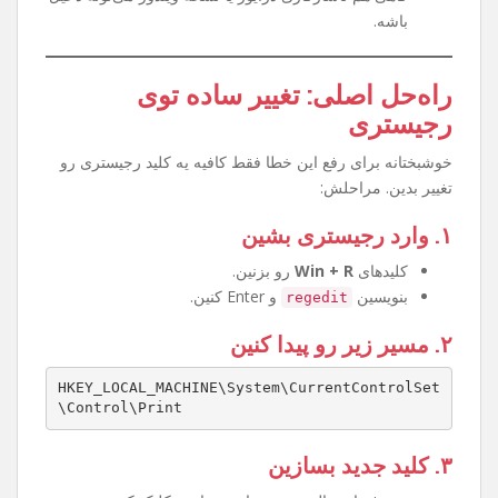
چرا این مشکل پیش میاد؟
آپدیت‌های جدید ویندوز قوانین ارتباط پرینترها رو
سخت‌گیرانه‌تر کرده.
تنظیمات رجیستری طوری تغییر کرده که اجازه وصل
شدن به پرینتر Share شده رو نمیده.
گاهی هم ناسازگاری درایور یا نسخه ویندوز می‌تونه دخیل
باشه.
راه‌حل اصلی: تغییر ساده توی
رجیستری
خوشبختانه برای رفع این خطا فقط کافیه یه کلید رجیستری رو
تغییر بدین. مراحلش:
۱. وارد رجیستری بشین
کلیدهای
Win + R
رو بزنین.
بنویسین
و Enter کنین.
regedit