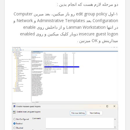
امروز میخواستم به یکی از فولدر های share تو شبکم دسترسی
پیدا کنم که با خطای an extended error has occurred مواجه
شدم.
بعد از جستجوی فراوان و پیدا کردن راه حل تصمیم گرفتم با
شما به اشتراک بذارم، امیدوارم براتون مفید و کاربردی باشه.
دو مرحله لازم هست که انجام بدین :
۱-اول edit group policy رو باز میکنین، بعد میرین Computer
Configuration بعد Administrative Templates و Network و
در انتها Lanman Workstation و از داخلش روی enable
insecure guest logon دوبار کلیک میکنین و روی enabled
میذارینش و OK میزنین .