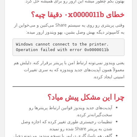
اگه شما هم وقتی می‌خواین به یه پرینتر Share شده توی شبکه
وصل بشین با خطای
۰x0000011b
روبه‌رو شدین، نگران
نباشین. این مشکل یکی از رایج‌ترین خطاهای ویندوزه که خیلی
از کاربرا بعد از یه سری آپدیت‌های امنیتی مایکروسافت تجربه
کردن. توی این مقاله می‌خوام خیلی ساده و مرحله به مرحله
بهتون بگم چطور میشه این ارور رو برای همیشه حل کرد.
خطای ۰x0000011b دقیقا چیه؟
وقتی پرینتری رو روی یه سیستم Share می‌کنین و می‌خواین از
یه کامپیوتر دیگه بهش وصل بشین، یهو ویندوز ارور میده:
Windows cannot connect to the printer.
Operation failed with error 0x0000011b
یعنی ویندوز نمی‌تونه ارتباط امن با پرینتر برقرار کنه. دلیلش هم
معمولاً همون آپدیت‌های جدید ویندوزه که یه سری تغییرات
امنیتی ایجاد کرده.