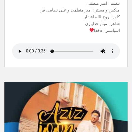
آهنگ جدیدم به نام شاه وفا منتشر شد .
می تونید از تمامی سایت های معتبر ،
ربات های آهنگیفای و ملوبات دانلود کنید.
نام آهنگ : شاهِ وفا
خواننده : علی نظامی فر
بک وکال : سبحان صادقی
تنظیم : امیر منظمی
میکس و مستر : امیر منظمی و علی نظامی فر
کاور : روح الله افشار
شاعر : میثم خدایاری
اسپانسر : #خدا