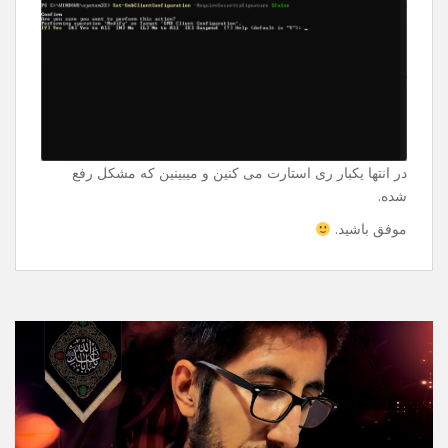
Enter میزنین و ازتون سوال میپرسه و دوباره Enter میزنین
فقط.
Set-SmbClientConfiguration -
RequireSecuritySignature $false
در انتها یکبار ری استارت می کنین و میبینین که مشکل رفع
شده.
موفق باشید.