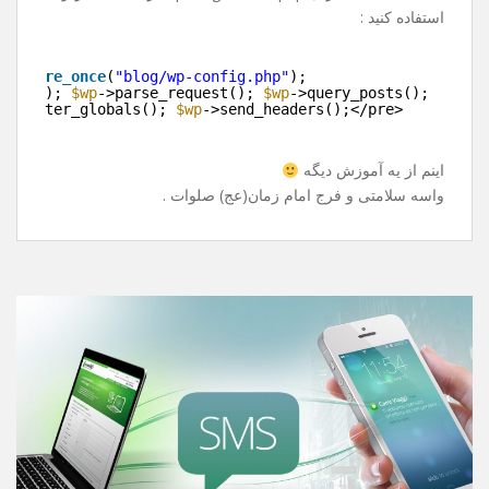
بارگذاری میشه !
خوب راه حل چی هست ؟
باید قید پست ها رو بزنیم و تو سایت دیگه نشونشون ندیم ؟
خیر ! راه حل قشنگی داره .
به جای include کردن wp-blog-header.php از قطعه کد زیر
استفاده کنید :
e>
>
require_once
(
"blog/wp-config.php"
);
>init(); 
$wp
->parse_request(); 
$wp
->query_posts();
>register_globals(); 
$wp
->send_headers();</pre>
>
اینم از یه آموزش دیگه
واسه سلامتی و فرج امام زمان(عج) صلوات .