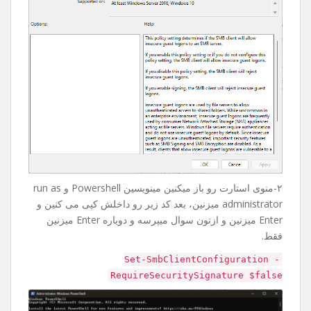
۲-منوی استارت رو باز میکنین مینویسین Powershell و run as
administrator میزنین، بعد کد زیر رو داخلش کپی می کنین و