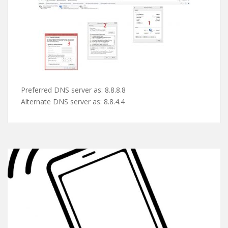
پس از این مرحله صفحه ی کارت شبکه ها باز میشه و شما با
دابل کلیک روی کارت شبکه یا کانکشن مورد نظرتون و کلیک
روی properties طبق تصویر دی ان اس های گوگل رو ست می
کنین و از شر این پیغام اعصاب خورد کن راحت میشین !
Preferred DNS server as: 8.8.8.8
Alternate DNS server as: 8.8.4.4