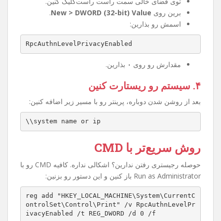
۲. مسیر زیر رو پیدا کنین
HKEY_LOCAL_MACHINE\System\CurrentControlSet
\Control\Print
۳. کلید جدید بسازین
توی فضای خالی سمت راست راست‌کلیک کنین.
برین روی
New > DWORD (32-bit) Value
.
اسمش رو بذارین:
RpcAuthnLevelPrivacyEnabled
مقدارش رو روی
۰
بذارین.
۴. سیستم رو ریستارت کنین
بعد از روشن شدن دوباره، پرینتر رو با مسیر زیر اضافه کنین:
\\system name or ip