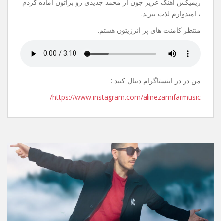
20 جولای 2021
نظر بگذارید
سلام.
عیدتون مبارک.
ریمیکس آهنگ عزیز جون از محمد جدیدی رو براتون آماده کردم
، امیدوارم لذت ببرید.
منتظر کامنت های پر انرژیتون هستم.
من در در اینستاگرام دنبال کنید :
https://www.instagram.com/alinezamifarmusic/