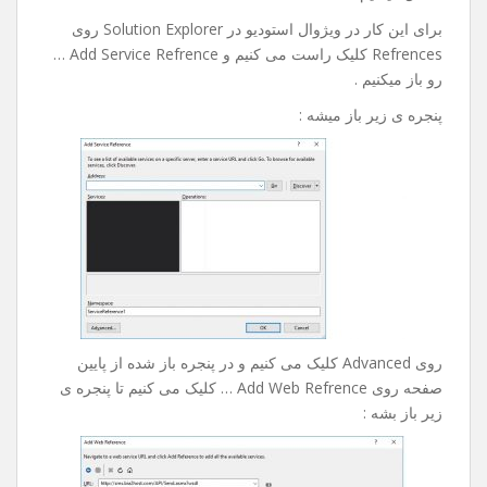
رو خدمتتون آموزش بدم امیدوارم مفید باشه .
خوب در این آموزش ما به وب سرویس پیامکی که مال خودم
هست و آدزسش به شکل زیر هست :
http://sms.bia2host.com/API/Send.asmx?op=SendSms
متصل میشیم .
برای این کار در ویژوال استودیو در Solution Explorer روی
Refrences کلیک راست می کنیم و Add Service Refrence …
رو باز میکنیم .
پنجره ی زیر باز میشه :