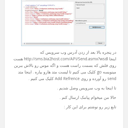
روی Advanced کلیک می کنیم و در پنجره باز شده از پایین
صفحه روی Add Web Refrence … کلیک می کنیم تا پنجره ی
زیر باز بشه :
در پنجره بالا بعد از زدن آدرس وب سرویس که
اینجا http://sms.bia2host.com/API/Send.asmx?wsdl هست
روی فلش که بسمت راست هست و اگه موس رو بالاش ببرین
مینویسه go کلیک می کنیم تا لیست متد هارو بیاره . اینجا متد
send رو آورده و روی Add Refrence کلیک می کنیم .