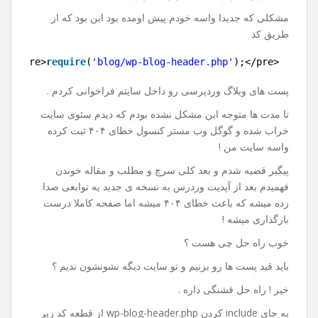
پست های وردپرس در سایت
دیگر
19 اکتبر 2017
نظر بگذارید
با سلام و احترام خدمت کاربران عزیز .
مشکلی که جدیدا واسه خودم پیش اومده بود این بود که از
طریق کد
1
<pre>
require
(
'blog/wp-blog-header.php'
);</pre>
پست های وبلاگ وردپرسی رو داخل سایتم فراخوانی کردم .
تا مدت ها متوجه این مشکل نشده بودم که دیدم سئوی سایت
خراب شده و گوگل وب مستر کنسول خطای ۴۰۴ ثبت کرده
واسه سایت من !
پیگیر قضیه شدم و بعد کلی سرچ و مطلب و مقاله خوندن
فهمیدم بعد از آپدیت وردرس به نسخه ی جدید یه توابعی صدا
زده میشه که باعث خطای ۴۰۴ میشه اما صفحه کاملا درست