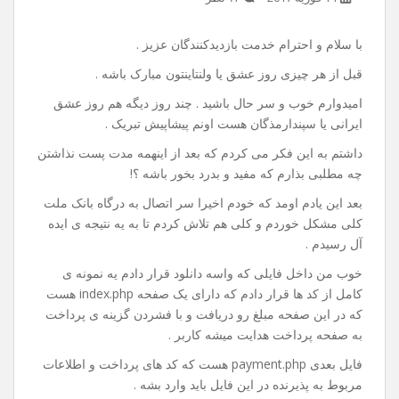
آموزش اتصال به درگاه بانک
ملت(به پرداخت ملت) توسط
php
14 فوریه 2017
۱۶ نظر
با سلام و احترام خدمت بازدیدکنندگان عزیز .
قبل از هر چیزی روز عشق یا ولنتاینتون مبارک باشه .
امیدوارم خوب و سر حال باشید . چند روز دیگه هم روز عشق
ایرانی یا سپندارمذگان هست اونم پیشاپیش تبریک .
داشتم به این فکر می کردم که بعد از اینهمه مدت پست نذاشتن
چه مطلبی بذارم که مفید و بدرد بخور باشه ؟!
بعد این یادم اومد که خودم اخیرا سر اتصال به درگاه بانک ملت
کلی مشکل خوردم و کلی هم تلاش کردم تا به یه نتیجه ی ایده
آل رسیدم .