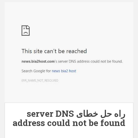
behpardakhtmellat.zip – 63203 بار دانلود شده است –
150,93 کیلوبایت