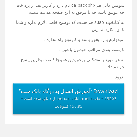
خوب من داخل فایلی که واسه دانلود قرار دادم یه نمونه ی
کامل از کد ها قرار دادم که دارای یک صفحه index.php هست
که در این صفحه مبلغ رو دریافت و با فشردن گزینه ی پرداخت
به صفحه پرداخت هدایت میشه کاربر .
فایل بعدی payment.php هست که کد های پرداخت و اطلاعات
مربوط به پذیرنده در این فایل باید وارد بشه .
سومین فایل هم callback.php نام داره و کاربر بعد از پرداخت
چه موفق باشه چه نا موفق به این صفحه هدایت میشه .
یه کتابخونه suap هم هست که توضیح خاصی لازم نداره و شما
با اون کاری ندارین .
امیدوارم بدرد بخور باشه و کارتونو راه بندازه .
تا پست بعدی مراقب خودتون باشین .
به هر مورد یا مشکلی برخوردین همینجا کامنت بذارین پاسخ
خواهم داد .
بدرود .
Download “آموزش اتصال به درگاه بانک ملت”