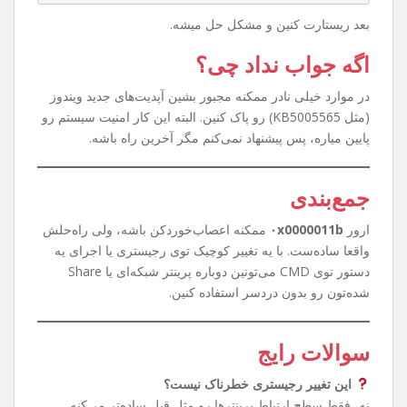
روش سریع‌تر با CMD
حوصله رجیستری رفتن ندارین؟ اشکالی نداره. کافیه CMD رو با
Run as Administrator باز کنین و این دستور رو بزنین:
reg add "HKEY_LOCAL_MACHINE\System\CurrentC
ontrolSet\Control\Print" /v RpcAuthnLevelPr
ivacyEnabled /t REG_DWORD /d 0 /f
بعد ریستارت کنین و مشکل حل میشه.
اگه جواب نداد چی؟
در موارد خیلی نادر ممکنه مجبور بشین آپدیت‌های جدید ویندوز
(مثل KB5005565) رو پاک کنین. البته این کار امنیت سیستم رو
پایین میاره، پس پیشنهاد نمی‌کنم مگر آخرین راه باشه.
جمع‌بندی
ارور
۰x0000011b
ممکنه اعصاب‌خوردکن باشه، ولی راه‌حلش
واقعا ساده‌ست. با یه تغییر کوچیک توی رجیستری یا اجرای یه