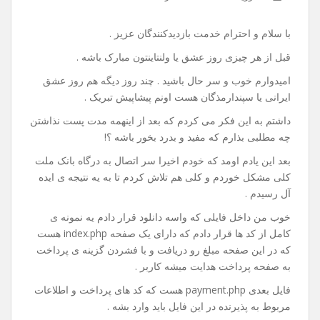
با سلام و احترام خدمت بازدیدکنندگان عزیز .
قبل از هر چیزی روز عشق یا ولنتاینتون مبارک باشه .
امیدوارم خوب و سر حال باشید . چند روز دیگه هم روز عشق
ایرانی یا سپندارمذگان هست اونم پیشاپیش تبریک .
داشتم به این فکر می کردم که بعد از اینهمه مدت پست نذاشتن
چه مطلبی بذارم که مفید و بدرد بخور باشه ؟!
بعد این یادم اومد که خودم اخیرا سر اتصال به درگاه بانک ملت
کلی مشکل خوردم و کلی هم تلاش کردم تا به یه نتیجه ی ایده
آل رسیدم .
خوب من داخل فایلی که واسه دانلود قرار دادم یه نمونه ی
کامل از کد ها قرار دادم که دارای یک صفحه index.php هست
که در این صفحه مبلغ رو دریافت و با فشردن گزینه ی پرداخت
به صفحه پرداخت هدایت میشه کاربر .
فایل بعدی payment.php هست که کد های پرداخت و اطلاعات
مربوط به پذیرنده در این فایل باید وارد بشه .