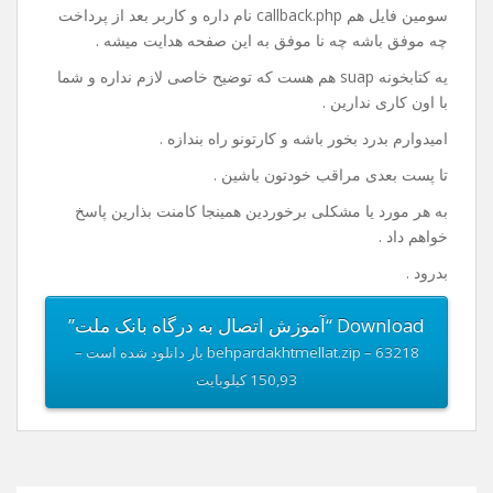
سومین فایل هم callback.php نام داره و کاربر بعد از پرداخت
چه موفق باشه چه نا موفق به این صفحه هدایت میشه .
یه کتابخونه suap هم هست که توضیح خاصی لازم نداره و شما
با اون کاری ندارین .
امیدوارم بدرد بخور باشه و کارتونو راه بندازه .
تا پست بعدی مراقب خودتون باشین .
به هر مورد یا مشکلی برخوردین همینجا کامنت بذارین پاسخ
خواهم داد .
بدرود .
Download “آموزش اتصال به درگاه بانک ملت”
behpardakhtmellat.zip – 63218 بار دانلود شده است –
150,93 کیلوبایت