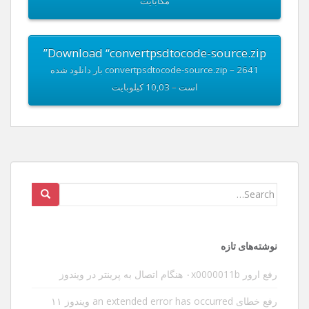
مگابایت
Download “convertpsdtocode-source.zip”
convertpsdtocode-source.zip – 2641 بار دانلود شده
است – 10,03 کیلوبایت
Search
for:
نوشته‌های تازه
رفع ارور ۰x0000011b هنگام اتصال به پرینتر در ویندوز
رفع خطای an extended error has occurred ویندوز ۱۱