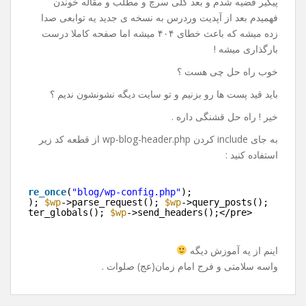
پیگیر قضیه شدم و بعد کلی سرچ و مطلب و مقاله خوندن
فهمیدم بعد از آپدیت وردرس به نسخه ی جدید یه توابعی صدا
زده میشه که باعث خطای ۴۰۴ میشه اما صفحه کاملا درست
بارگذاری میشه !
خوب راه حل چی هست ؟
باید قید پست ها رو بزنیم و تو سایت دیگه نشونشون ندیم ؟
خیر ! راه حل قشنگی داره .
به جای include کردن wp-blog-header.php از قطعه کد زیر
استفاده کنید :
e>
>
require_once
(
"blog/wp-config.php"
);
>init(); 
$wp
->parse_request(); 
$wp
->query_posts();
>register_globals(); 
$wp
->send_headers();</pre>
>
اینم از یه آموزش دیگه
واسه سلامتی و فرج امام زمان(عج) صلوات .