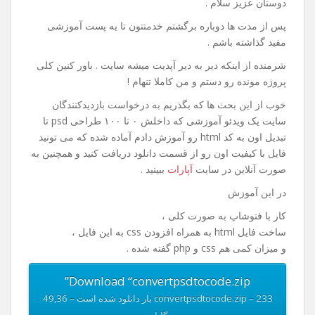
دوستان عزیز سلام .
پس از مدت ها دوباره برگشتم خدمتتون تا یه پست آموزشی
مفید گذاشته باشم .
شرمنده از اینکه دیر به دیر آپدیت میشه سایت . باور کنین کلی
پروژه مونده رو دستم و من کاملا تنهام !
خوب از این بحث ها که بگذریم به درخواست بازدیدکنندگان
سایت یک ویدئو آموزشی که داخلش ۰ تا ۱۰۰ طراحی psd تا
تبدیل اون به کد html رو آموزش دادم آماده شده که می تونید
فایل با کیفیت اون رو از قسمت دانلود دریافت کنید و همچنین به
صورت آنلاین در سایت
آپارات
ببینید .
در این آموزش
کار با فتوشاپ به صورت کلی ،
ساخت فایل html به همراه افزودن css به این فایل ،
و میزان کمی هم css و php گفته شده .
Download “convertpsdtocode.zip”
convertpsdtocode.zip – 233 بار دانلود شده است – 49,36