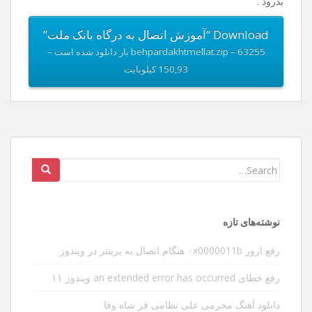
بدرود .
Download “آموزش اتصال به درگاه بانک ملت”
behpardakhtmellat.zip – 63255 بار دانلود شده است –
150,93 کیلوبایت
Search
for:
نوشته‌های تازه
رفع ارور ۰x0000011b هنگام اتصال به پرینتر در ویندوز
رفع خطای an extended error has occurred ویندوز ۱۱
دانلود آهنگ محرمی علی نظامی فر شاه وفا