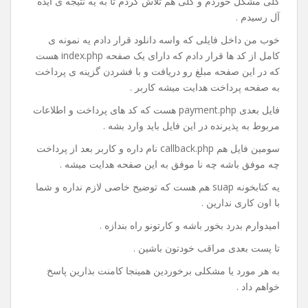
کلی مشکل خوردم و کلی هم تلاش کردم تا به یه نتیجه ی ایده
آل رسیدم .
خوب من داخل فایلی که واسه دانلود قرار دادم یه نمونه ی
کامل از کد ها قرار دادم که دارای یک صفحه index.php هست
که در این صفحه مبلغ رو دریافت و با فشردن گزینه ی پرداخت
به صفحه پرداخت هدایت میشه کاربر .
فایل بعدی payment.php هست که کد های پرداخت و اطلاعات
مربوط به پذیرنده در این فایل باید وارد بشه .
سومین فایل هم callback.php نام داره و کاربر بعد از پرداخت
چه موفق باشه چه نا موفق به این صفحه هدایت میشه .
یه کتابخونه suap هم هست که توضیح خاصی لازم نداره و شما
با اون کاری ندارین .
امیدوارم بدرد بخور باشه و کارتونو راه بندازه .
تا پست بعدی مراقب خودتون باشین .
به هر مورد یا مشکلی برخوردین همینجا کامنت بذارین پاسخ
خواهم داد .