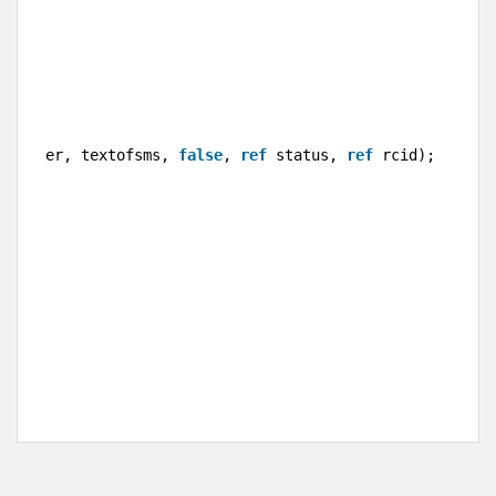
();
 reciver, textofsms, 
false
, 
ref
status, 
ref
rcid);