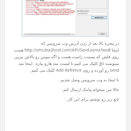
در پنجره بالا بعد از زدن آدرس وب سرویس که
اینجا http://sms.bia2host.com/API/Send.asmx?wsdl هست
روی فلش که بسمت راست هست و اگه موس رو بالاش ببرین
مینویسه go کلیک می کنیم تا لیست متد هارو بیاره . اینجا متد
send رو آورده و روی Add Refrence کلیک می کنیم .
تا اینجا به وب سرویس وصل شدیم .
حالا من میخوام پیامک ارسال کنم .
تابع زیر رو نوشتم برای این کار :