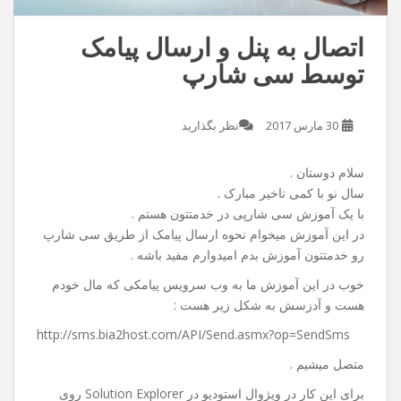
اتصال به پنل و ارسال پیامک
توسط سی شارپ
30 مارس 2017
نظر بگذارید
سلام دوستان .
سال نو با کمی تاخیر مبارک .
با یک آموزش سی شارپی در خدمتتون هستم .
در این آموزش میخوام نحوه ارسال پیامک از طریق سی شارپ
رو خدمتتون آموزش بدم امیدوارم مفید باشه .
خوب در این آموزش ما به وب سرویس پیامکی که مال خودم
هست و آدزسش به شکل زیر هست :
http://sms.bia2host.com/API/Send.asmx?op=SendSms
متصل میشیم .
برای این کار در ویژوال استودیو در Solution Explorer روی