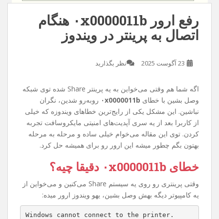
رفع ارور ۰x0000011b هنگام
اتصال به پرینتر در ویندوز
23 آگوست 2025
نظر بگذارید
اگه شما هم وقتی می‌خواین به یه پرینتر Share شده توی شبکه
وصل بشین با خطای
۰x0000011b
روبه‌رو شدین، نگران
نباشین. این مشکل یکی از رایج‌ترین خطاهای ویندوزه که خیلی
از کاربرا بعد از یه سری آپدیت‌های امنیتی مایکروسافت تجربه
کردن. توی این مقاله می‌خوام خیلی ساده و مرحله به مرحله
بهتون بگم چطور میشه این ارور رو برای همیشه حل کرد.
خطای ۰x0000011b دقیقا چیه؟
وقتی پرینتری رو روی یه سیستم Share می‌کنین و می‌خواین از
یه کامپیوتر دیگه بهش وصل بشین، یهو ویندوز ارور میده:
Windows cannot connect to the printer.