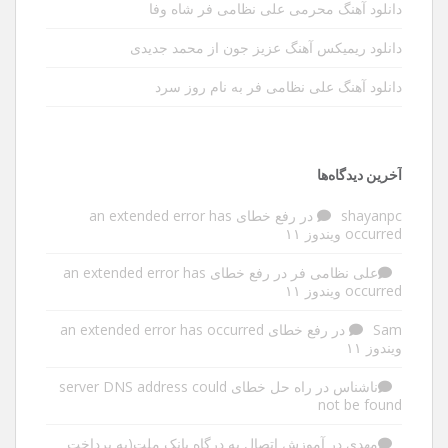
دانلود آهنگ محرمی علی نظامی فر شاه وفا
دانلود ریمیکس آهنگ عزیز جون از محمد جدیدی
دانلود آهنگ علی نظامی فر به نام روز سرد
آخرین دیدگاه‌ها
shayanpc
در
رفع خطای an extended error has
occurred ویندوز ۱۱
علی نظامی فر
در
رفع خطای an extended error has
occurred ویندوز ۱۱
Sam
در
رفع خطای an extended error has occurred
ویندوز ۱۱
ناشناس
در
راه حل خطای server DNS address could
not be found
مهدی
در
آموزش اتصال به درگاه بانک ملت(به پرداخت