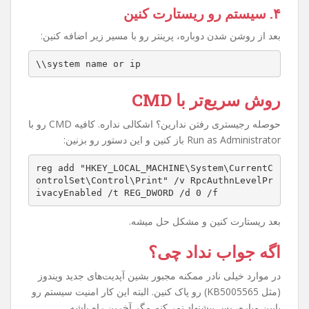
۴. سیستم رو ریستارت کنین
بعد از روشن شدن دوباره، پرینتر رو با مسیر زیر اضافه کنین:
\\system name or ip
روش سریع‌تر با CMD
حوصله رجیستری رفتن ندارین؟ اشکالی نداره. کافیه CMD رو با
Run as Administrator باز کنین و این دستور رو بزنین:
reg add "HKEY_LOCAL_MACHINE\System\CurrentC
ontrolSet\Control\Print" /v RpcAuthnLevelPr
ivacyEnabled /t REG_DWORD /d 0 /f
بعد ریستارت کنین و مشکل حل میشه.
اگه جواب نداد چی؟
در موارد خیلی نادر ممکنه مجبور بشین آپدیت‌های جدید ویندوز
(مثل KB5005565) رو پاک کنین. البته این کار امنیت سیستم رو
پایین میاره، پس پیشنهاد نمی‌کنم مگر آخرین راه باشه.