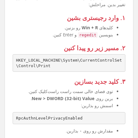
تغییر بدین. مراحلش:
۱. وارد رجیستری بشین
کلیدهای
Win + R
رو بزنین.
بنویسین
و Enter کنین.
regedit
۲. مسیر زیر رو پیدا کنین
HKEY_LOCAL_MACHINE\System\CurrentControlSet
\Control\Print
۳. کلید جدید بسازین
توی فضای خالی سمت راست راست‌کلیک کنین.
برین روی
New > DWORD (32-bit) Value
.
اسمش رو بذارین:
RpcAuthnLevelPrivacyEnabled
مقدارش رو روی
۰
بذارین.