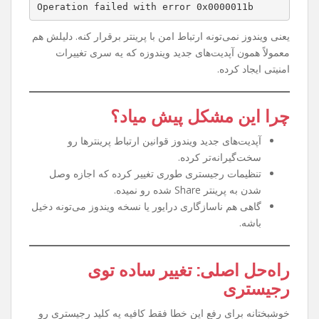
Operation failed with error 0x0000011b
یعنی ویندوز نمی‌تونه ارتباط امن با پرینتر برقرار کنه. دلیلش هم
معمولاً همون آپدیت‌های جدید ویندوزه که یه سری تغییرات
امنیتی ایجاد کرده.
چرا این مشکل پیش میاد؟
آپدیت‌های جدید ویندوز قوانین ارتباط پرینترها رو
سخت‌گیرانه‌تر کرده.
تنظیمات رجیستری طوری تغییر کرده که اجازه وصل
شدن به پرینتر Share شده رو نمیده.
گاهی هم ناسازگاری درایور یا نسخه ویندوز می‌تونه دخیل
باشه.
راه‌حل اصلی: تغییر ساده توی
رجیستری
خوشبختانه برای رفع این خطا فقط کافیه یه کلید رجیستری رو