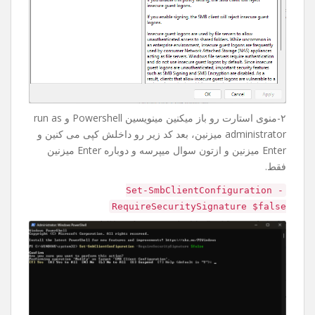
۲-منوی استارت رو باز میکنین مینویسین Powershell و run as
administrator میزنین، بعد کد زیر رو داخلش کپی می کنین و
Enter میزنین و ازتون سوال میپرسه و دوباره Enter میزنین
فقط.
Set-SmbClientConfiguration -
RequireSecuritySignature $false