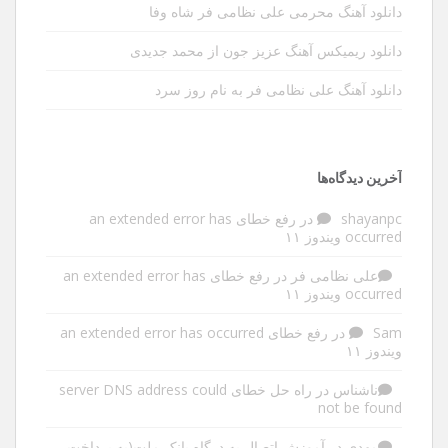
دانلود آهنگ محرمی علی نظامی فر شاه وفا
دانلود ریمیکس آهنگ عزیز جون از محمد جدیدی
دانلود آهنگ علی نظامی فر به نام روز سرد
آخرین دیدگاه‌ها
shayanpc
در
رفع خطای an extended error has
occurred ویندوز ۱۱
علی نظامی فر
در
رفع خطای an extended error has
occurred ویندوز ۱۱
Sam
در
رفع خطای an extended error has occurred
ویندوز ۱۱
ناشناس
در
راه حل خطای server DNS address could
not be found
مهدی
در
آموزش اتصال به درگاه بانک ملت(به پرداخت