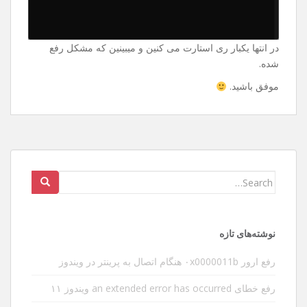
در انتها یکبار ری استارت می کنین و میبینین که مشکل رفع
شده.
موفق باشید.
Search
for:
نوشته‌های تازه
رفع ارور ۰x0000011b هنگام اتصال به پرینتر در ویندوز
رفع خطای an extended error has occurred ویندوز ۱۱