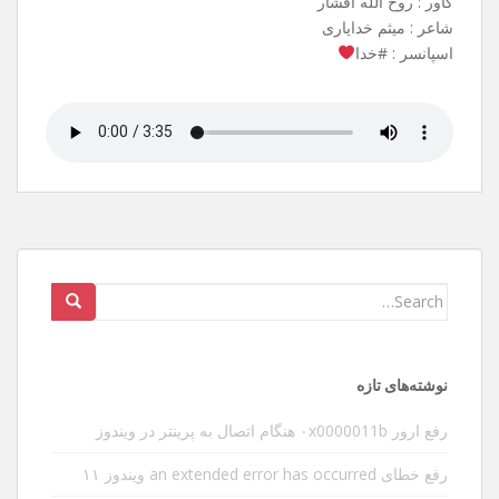
کاور : روح الله افشار
شاعر : میثم خدایاری
اسپانسر : #خدا
Search
for:
نوشته‌های تازه
رفع ارور ۰x0000011b هنگام اتصال به پرینتر در ویندوز
رفع خطای an extended error has occurred ویندوز ۱۱