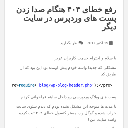
رفع خطای ۴۰۴ هنگام صدا زدن
پست های وردپرس در سایت
دیگر
19 اکتبر 2017
نظر بگذارید
با سلام و احترام خدمت کاربران عزیز .
مشکلی که جدیدا واسه خودم پیش اومده بود این بود که از
طریق کد
1
<pre>
require
(
'blog/wp-blog-header.php'
);</pre>
پست های وبلاگ وردپرسی رو داخل سایتم فراخوانی کردم .
تا مدت ها متوجه این مشکل نشده بودم که دیدم سئوی سایت
خراب شده و گوگل وب مستر کنسول خطای ۴۰۴ ثبت کرده
واسه سایت من !