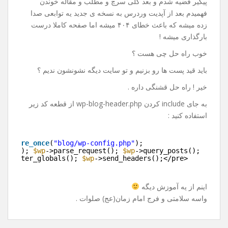
پیگیر قضیه شدم و بعد کلی سرچ و مطلب و مقاله خوندن
فهمیدم بعد از آپدیت وردرس به نسخه ی جدید یه توابعی صدا
زده میشه که باعث خطای ۴۰۴ میشه اما صفحه کاملا درست
بارگذاری میشه !
خوب راه حل چی هست ؟
باید قید پست ها رو بزنیم و تو سایت دیگه نشونشون ندیم ؟
خیر ! راه حل قشنگی داره .
به جای include کردن wp-blog-header.php از قطعه کد زیر
استفاده کنید :
e>
>
require_once
(
"blog/wp-config.php"
);
>init(); 
$wp
->parse_request(); 
$wp
->query_posts();
>register_globals(); 
$wp
->send_headers();</pre>
>
اینم از یه آموزش دیگه
واسه سلامتی و فرج امام زمان(عج) صلوات .