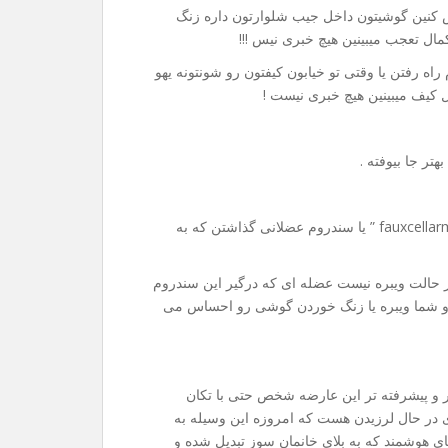
س کنین گوشیتون داخل جیب شلوارتون داره زنگ
مال تعجب میبینین هیچ خبری نیس !!!
راه رفتن یا وقتی تو خیابون کیفتون رو شونتونه یهو
کیف میبینین هیچ خبری نیست !
تر جا بیوفته .
دانشمندا بعد از تحقیقات روی این قضیه اسم علمی اون رو ” fauxcellarm ” یا سندروم عضلانی گذاشتن که به
 حالت ویبره نیست عضله ای که درگیر این سندروم
و شما ویبره یا زنگ خوردن گوشی رو احساس می
تر و پیشرفته تر این عارضه شخص حتی با تکان
 در حال لرزیدن هست که امروزه این وسیله به
ای هوشمند که به بلای خانمان سوز تبدیل شده و