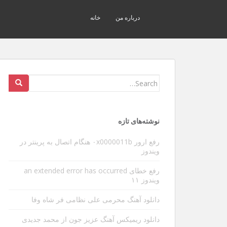
درباره من
خانه
Search
for:
نوشته‌های تازه
رفع ارور ۰x0000011b هنگام اتصال به پرینتر در
ویندوز
رفع خطای an extended error has occurred
ویندوز ۱۱
دانلود آهنگ محرمی علی نظامی فر شاه وفا
دانلود ریمیکس آهنگ عزیز جون از محمد جدیدی