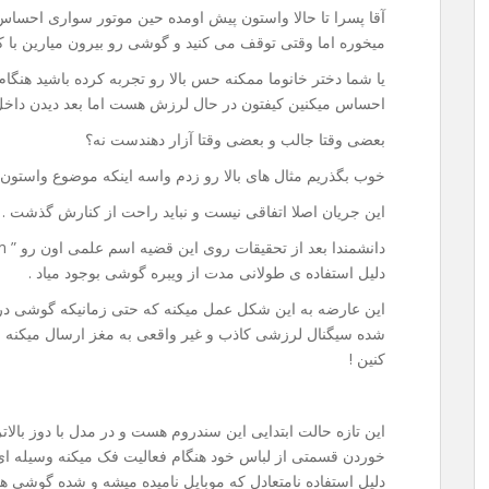
آقا پسرا تا حالا واستون پیش اومده حین موتور سواری احسا
میخوره اما وقتی توقف می کنید و گوشی رو بیرون میارین با ک
یا شما دختر خانوما ممکنه حس بالا رو تجربه کرده باشید هنگام 
احساس میکنین کیفتون در حال لرزش هست اما بعد دیدن داخل 
بعضی وقتا جالب و بعضی وقتا آزار دهندست نه؟
خوب بگذریم مثال های بالا رو زدم واسه اینکه موضوع واستون به
این جریان اصلا اتفاقی نیست و نباید راحت از کنارش گذشت .
دلیل استفاده ی طولانی مدت از ویبره گوشی بوجود میاد .
این عارضه به این شکل عمل میکنه که حتی زمانیکه گوشی در
شده سیگنال لرزشی کاذب و غیر واقعی به مغز ارسال میکنه 
کنین !
این تازه حالت ابتدایی این سندروم هست و در مدل با دوز بالا
خوردن قسمتی از لباس خود هنگام فعالیت فک میکنه وسیله ای
دلیل استفاده نامتعادل که موبایل نامیده میشه و شده گوشی ه