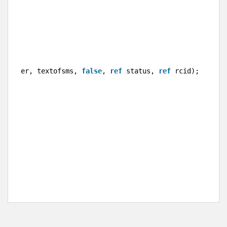
();
 reciver, textofsms, 
false
, 
ref
status, 
ref
rcid);