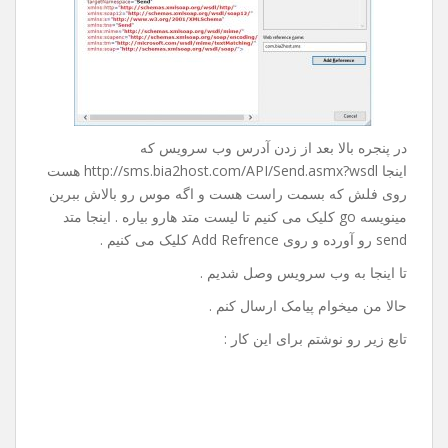
در پنجره بالا بعد از زدن آدرس وب سرویس که
اینجا http://sms.bia2host.com/API/Send.asmx?wsdl هست
روی فلش که بسمت راست هست و اگه موس رو بالاش ببرین
مینویسه go کلیک می کنیم تا لیست متد هارو بیاره . اینجا متد
send رو آورده و روی Add Refrence کلیک می کنیم .
تا اینجا به وب سرویس وصل شدیم .
حالا من میخوام پیامک ارسال کنم .
تابع زیر رو نوشتم برای این کار :