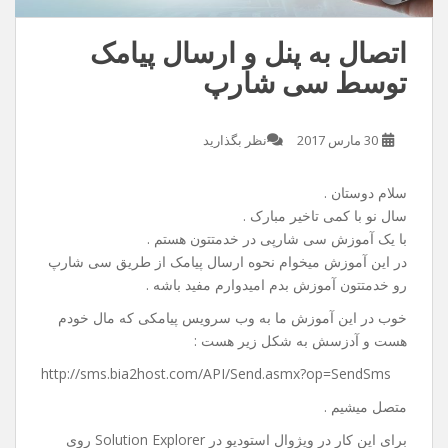
اتصال به پنل و ارسال پیامک
توسط سی شارپ
30 مارس 2017
نظر بگذارید
سلام دوستان .
سال نو با کمی تاخیر مبارک .
با یک آموزش سی شارپی در خدمتتون هستم .
در این آموزش میخوام نحوه ارسال پیامک از طریق سی شارپ
رو خدمتتون آموزش بدم امیدوارم مفید باشه .
خوب در این آموزش ما به وب سرویس پیامکی که مال خودم
هست و آدزسش به شکل زیر هست :
http://sms.bia2host.com/API/Send.asmx?op=SendSms
متصل میشیم .
برای این کار در ویژوال استودیو در Solution Explorer روی