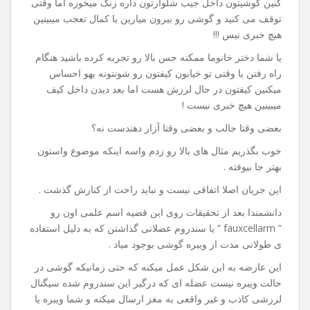
کنین گوشیتون داخل جیب شلوارتون داره زنگ میخوره اما وقتی
توقف می کنید و گوشی رو بیرون میارین با کمال تعجب میبینین
هیچ خبری نیس !!!
یا شما دختر خانوما ممکنه حس بالا رو تجربه کرده باشید هنگام
راه رفتن یا وقتی تو خیابون کیفتون رو شونتونه یهو احساس
میکنین کیفتون در حال لرزش هست اما بعد دیدن داخل کیف
میبینین هیچ خبری نیست !
بعضی وقتا جالب و بعضی وقتا آزار دهندست نه؟
خوب بگذریم مثال های بالا رو زدم واسه اینکه موضوع واستون
بهتر جا بیوفته .
این جریان اصلا اتفاقی نیست و نباید راحت از کنارش گذشت .
دانشمندا بعد از تحقیقات روی این قضیه اسم علمی اون رو
” fauxcellarm ” یا سندروم عضلانی گذاشتن که به دلیل استفاده
ی طولانی مدت از ویبره گوشی بوجود میاد .
این عارضه به این شکل عمل میکنه که حتی زمانیکه گوشی در
حالت ویبره نیست عضله ای که درگیر این سندروم شده سیگنال
لرزشی کاذب و غیر واقعی به مغز ارسال میکنه و شما ویبره یا