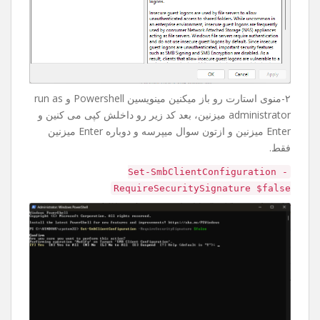
۲-منوی استارت رو باز میکنین مینویسین Powershell و run as
administrator میزنین، بعد کد زیر رو داخلش کپی می کنین و
Enter میزنین و ازتون سوال میپرسه و دوباره Enter میزنین
فقط.
Set-SmbClientConfiguration -
RequireSecuritySignature $false