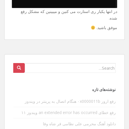
در انتها یکبار ری استارت می کنین و میبینین که مشکل رفع
شده.
موفق باشید.
Search
for:
نوشته‌های تازه
رفع ارور ۰x0000011b هنگام اتصال به پرینتر در ویندوز
رفع خطای an extended error has occurred ویندوز ۱۱
دانلود آهنگ محرمی علی نظامی فر شاه وفا