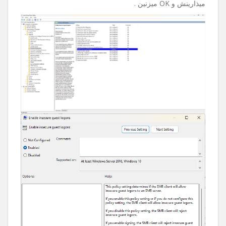
میذارینش و OK میزنین .