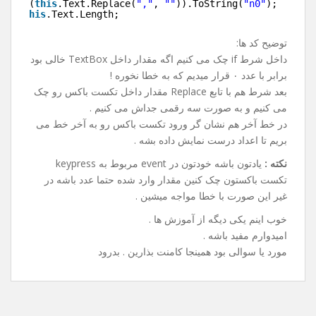
.Parse(
this
.Text.Replace(
","
, 
""
)).ToString(
"n0"
);
rt = 
this
.Text.Length;
توضیح کد ها:
داخل شرط if چک می کنیم اگه مقدار داخل TextBox خالی بود
برابر با عدد ۰ قرار میدیم که به خطا نخوره !
بعد شرط هم با تابع Replace مقدار داخل تکست باکس رو چک
می کنیم و به صورت سه رقمی جداش می کنیم .
در خط آخر هم نشان گر ورود تکست باکس رو به آخر خط می
بریم تا اعداد درست نمایش داده بشه .
نکته :
یادتون باشه خودتون در event مربوط به keypress
تکست باکستون چک کنین مقدار وارد شده حتما عدد باشه در
غیر این صورت با خطا مواجه میشین .
خوب اینم یکی دیگه از آموزش ها .
امیدوارم مفید باشه .
مورد یا سوالی بود همینجا کامنت بذارین . بدرود