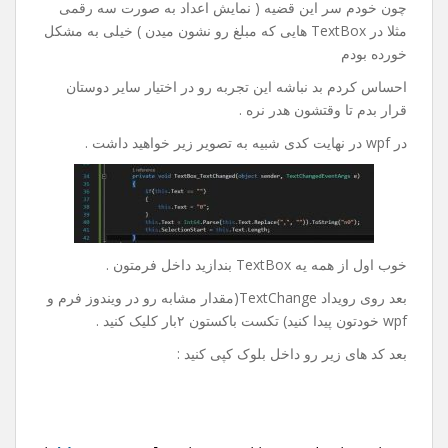
چون خودم سر این قضیه ( نمایش اعداد به صورت سه رقمی
مثلا در TextBox هایی که مبلغ رو نشون میدن ) خیلی به مشکل
خورده بودم
احساس کردم بد نباشه این تجربه رو در اختیار سایر دوستان
قرار بدم تا وقتشون هدر نره .
در wpf در نهایت کدی شبیه به تصویر زیر خواهید داشت .
خوب اول از همه یه TextBox بندازید داخل فرمتون .
بعد روی رویداد TextChange(مقدار مشابه رو در ویندوز فرم و
wpf خودتون پیدا کنید) تکست باکستون ۲بار کلیک کنید .
بعد کد های زیر رو داخل بلوک کپی کنید :
"
)