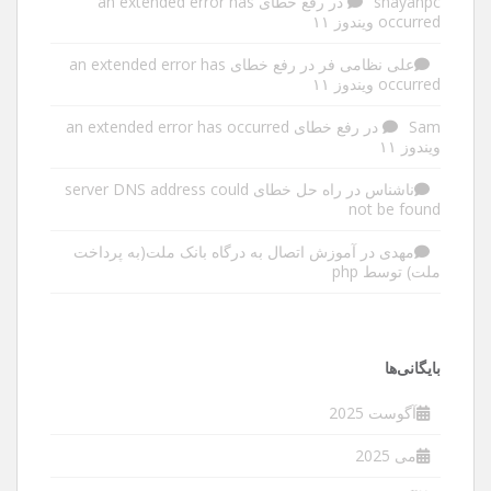
shayanpc
در
رفع خطای an extended error has
occurred ویندوز ۱۱
علی نظامی فر
در
رفع خطای an extended error has
occurred ویندوز ۱۱
Sam
در
رفع خطای an extended error has occurred
ویندوز ۱۱
ناشناس
در
راه حل خطای server DNS address could
not be found
مهدی
در
آموزش اتصال به درگاه بانک ملت(به پرداخت
ملت) توسط php
بایگانی‌ها
آگوست 2025
می 2025