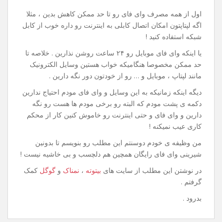
اول از همه مصرف وای فای رو تا حد ممکن کاهش بدین ، مثلا
اگه لپتاپتون امکان اتصال کابلی به اینترنت رو داره خوب از کابل
شبکه استفاده کنید !
یا اینکه وای فای موبایل رو ۲۴ ساعت روشن نذارین . خلاصه تا
حد ممکن مخصوصا هنگامیکه خواب هستین وسایل الکترونیک
مانند لپتاپ ، موبایل و … رو از خودتون دور نگه دارین .
دیگه اینکه زمانیکه به این وسایل و وای فای مودم احتیاج ندارین
دکمه ی پشت مودم که البته رو برخی مودم ها هست رو نگه
دارین و وای فای و حتی اینترنت رو خاموش کنین کار از محکم
کاری عیب نمیکنه !
من وظیفه ی خودم دوسنتم این مطلب رو بنویسم تا بدونین
شیرینی وای فای رایگان همچین هم دلچسب و بی خاشیه نیست !
در نوشتن این مطلب از سایت های
بیتوته
،
نمناک
و
گوگل
کمک
گرفتم .
بدرود .