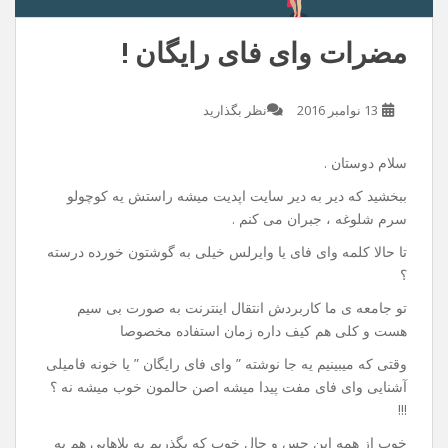
مضرات وای فای رایگان !
13 نوامبر 2016
نظر بگذارید
سلام دوستان .
ببخشید که دیر به دیر سایت اپدیت میشه راستش یه کوچولو
سرم شلوغه ، جبران می کنم .
تا حالا کلمه وای فای یا وایرلس خیلی به گوشتون خورده درسته
؟
تو جامعه ی ما کاربردش انتقال اینترنت به صورت بی سیم
هست و کلی هم کیف داره زمان استفاده مخصوصا
وقتی که میبینیم یه جا نوشته ” وای فای رایگان ” یا خونه فامیلی
آشنایی وای فای مفت پیدا میشه اصن حالمون خوب میشه نه ؟
!!!
خوب از همه این حس و حال خوب که بگذریم یه بلاهایی هم به