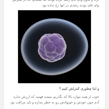
وای فای بودند رشدی در انها رخ نداده بود.
و اما چطوری کنترلش کنیم ؟
خوب از همه موارد بالا که بگذریم میشه فهمید که ارزش نداره
آدم جون خودش و خونوادش رو به خطر بندازه و باید مراقب بود
،