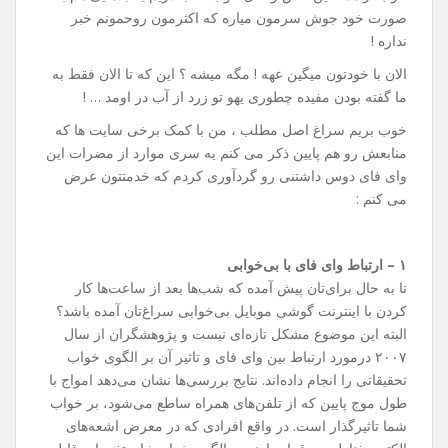
صورت خود جوش سرمون میاره که اکثرمون روحمونم خبر
نداره !
الان با خودتون میگین عهه ! مگه میشه ؟ این که تا الان فقط به
ما گفته بودن مفیده چطوری یهو تو زرد از آب در اومد … !
خوب بریم سراغ اصل مطلب ، من با کمک برخی سایت ها که
منابعش رو هم پایین ذکر می کنم یه سری موارد از مضرات این
وای فای دوس داشتنی رو گردآوری کردم که خدمتتون عرض
می کنم :
۱ – ارتباط وای فای با بی‌خوابی
تا به حال برای‌تان پیش آمده که شب‌ها بعد از ساعت‌ها کار
کردن با اینترنت گوشی موبایل بی‌خوابی سراغ‌تان آمده باشد؟
البته این موضوع مشکل تازه‌ای نیست و پژوهشگران از سال
۲۰۰۷ درمورد ارتباط بین وای فای و تاثیر آن بر الگوی خواب
تحقیقاتی را انجام داده‌اند. نتایج بررسی‌ها نشان می‌دهد امواج با
طول موج پایین که از تلفن‌های همراه ساطع می‌شود، بر خواب
شما تاثیرگذار است. در واقع افرادی که در معرض اشعه‌های