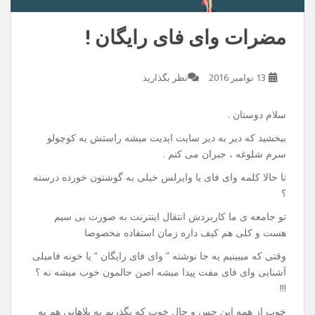
مضرات وای فای رایگان !
13 نوامبر 2016
نظر بگذارید
سلام دوستان .
ببخشید که دیر به دیر سایت اپدیت میشه راستش یه کوچولو
سرم شلوغه ، جبران می کنم .
تا حالا کلمه وای فای یا وایرلس خیلی به گوشتون خورده درسته
؟
تو جامعه ی ما کاربردش انتقال اینترنت به صورت بی سیم
هست و کلی هم کیف داره زمان استفاده مخصوصا
وقتی که میبینیم یه جا نوشته ” وای فای رایگان ” یا خونه فامیلی
آشنایی وای فای مفت پیدا میشه اصن حالمون خوب میشه نه ؟
!!!
خوب از همه این حس و حال خوب که بگذریم یه بلاهایی هم به