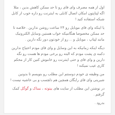
اول از همه مصرف وای فای رو تا حد ممکن کاهش بدین ، مثلا
اگه لپتاپتون امکان اتصال کابلی به اینترنت رو داره خوب از کابل
شبکه استفاده کنید !
یا اینکه وای فای موبایل رو ۲۴ ساعت روشن نذارین . خلاصه تا
حد ممکن مخصوصا هنگامیکه خواب هستین وسایل الکترونیک
مانند لپتاپ ، موبایل و … رو از خودتون دور نگه دارین .
دیگه اینکه زمانیکه به این وسایل و وای فای مودم احتیاج ندارین
دکمه ی پشت مودم که البته رو برخی مودم ها هست رو نگه
دارین و وای فای و حتی اینترنت رو خاموش کنین کار از محکم
کاری عیب نمیکنه !
من وظیفه ی خودم دوسنتم این مطلب رو بنویسم تا بدونین
شیرینی وای فای رایگان همچین هم دلچسب و بی خاشیه نیست !
در نوشتن این مطلب از سایت های
بیتوته
،
نمناک
و
گوگل
کمک
گرفتم .
بدرود .