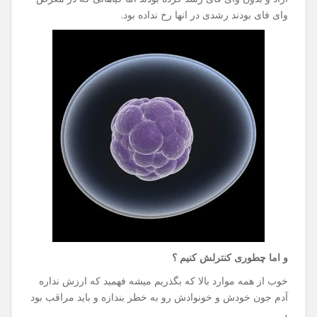
وای فای بودند رشدی در انها رخ نداده بود.
و اما چطوری کنترلش کنیم ؟
خوب از همه موارد بالا که بگذریم میشه فهمید که ارزش نداره
آدم جون خودش و خونوادش رو به خطر بندازه و باید مراقب بود
،