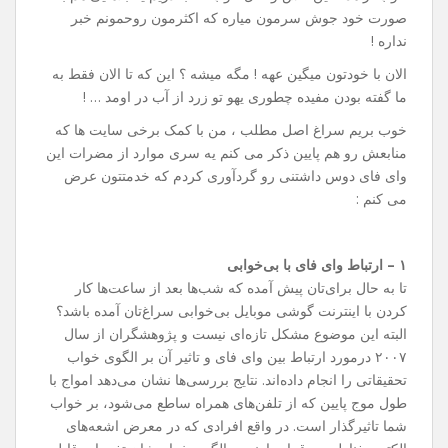
صورت خود جوش سرمون میاره که اکثرمون روحمونم خبر
نداره !
الان با خودتون میگین عهه ! مگه میشه ؟ این که تا الان فقط به
ما گفته بودن مفیده چطوری یهو تو زرد از آب در اومد … !
خوب بریم سراغ اصل مطلب ، من با کمک برخی سایت ها که
منابعش رو هم پایین ذکر می کنم یه سری موارد از مضرات این
وای فای دوس داشتنی رو گردآوری کردم که خدمتتون عرض
می کنم :
۱ – ارتباط وای فای با بی‌خوابی
تا به حال برای‌تان پیش آمده که شب‌ها بعد از ساعت‌ها کار
کردن با اینترنت گوشی موبایل بی‌خوابی سراغ‌تان آمده باشد؟
البته این موضوع مشکل تازه‌ای نیست و پژوهشگران از سال
۲۰۰۷ درمورد ارتباط بین وای فای و تاثیر آن بر الگوی خواب
تحقیقاتی را انجام داده‌اند. نتایج بررسی‌ها نشان می‌دهد امواج با
طول موج پایین که از تلفن‌های همراه ساطع می‌شود، بر خواب
شما تاثیرگذار است. در واقع افرادی که در معرض اشعه‌های