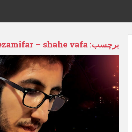
برچسب:
ezamifar – shahe vafa