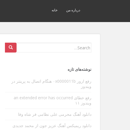
درباره من
خانه
Search
for:
نوشته‌های تازه
رفع ارور ۰x0000011b هنگام اتصال به پرینتر در
ویندوز
رفع خطای an extended error has occurred
ویندوز ۱۱
دانلود آهنگ محرمی علی نظامی فر شاه وفا
دانلود ریمیکس آهنگ عزیز جون از محمد جدیدی