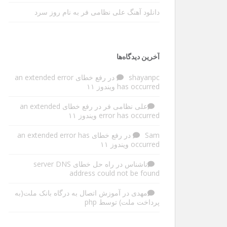
دانلود آهنگ علی نظامی فر به نام روز سرد
آخرین دیدگاه‌ها
shayanpc
در
رفع خطای an extended error
has occurred ویندوز ۱۱
علی نظامی فر
در
رفع خطای an extended
error has occurred ویندوز ۱۱
Sam
در
رفع خطای an extended error has
occurred ویندوز ۱۱
ناشناس
در
راه حل خطای server DNS
address could not be found
مهدی
در
آموزش اتصال به درگاه بانک ملت(به
پرداخت ملت) توسط php