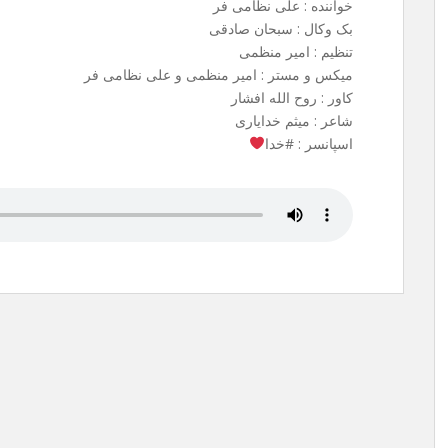
خواننده : علی نظامی فر
بک وکال : سبحان صادقی
تنظیم : امیر منظمی
میکس و مستر : امیر منظمی و علی نظامی فر
کاور : روح الله افشار
شاعر : میثم خدایاری
اسپانسر : #خدا