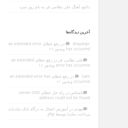
دانلود آهنگ علی نظامی فر به نام روز سرد
آخرین دیدگاه‌ها
shayanpc
در
رفع خطای an extended error
has occurred ویندوز ۱۱
علی نظامی فر
در
رفع خطای an extended
error has occurred ویندوز ۱۱
Sam
در
رفع خطای an extended error has
occurred ویندوز ۱۱
ناشناس
در
راه حل خطای server DNS
address could not be found
مهدی
در
آموزش اتصال به درگاه بانک ملت(به
پرداخت ملت) توسط php