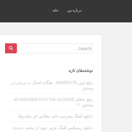
درباره من
خانه
Search
for:
نوشته‌های تازه
رفع ارور ۰x0000011b هنگام اتصال به پرینتر در
ویندوز
رفع خطای an extended error has occurred
ویندوز ۱۱
دانلود آهنگ محرمی علی نظامی فر شاه وفا
دانلود ریمیکس آهنگ عزیز جون از محمد جدیدی