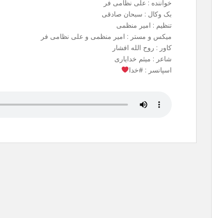
خواننده : علی نظامی فر
بک وکال : سبحان صادقی
تنظیم : امیر منظمی
میکس و مستر : امیر منظمی و علی نظامی فر
کاور : روح الله افشار
شاعر : میثم خدایاری
اسپانسر : #خدا