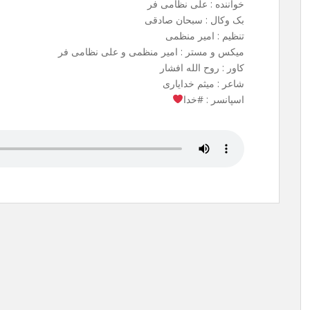
خواننده : علی نظامی فر
بک وکال : سبحان صادقی
تنظیم : امیر منظمی
میکس و مستر : امیر منظمی و علی نظامی فر
کاور : روح الله افشار
شاعر : میثم خدایاری
اسپانسر : #خدا