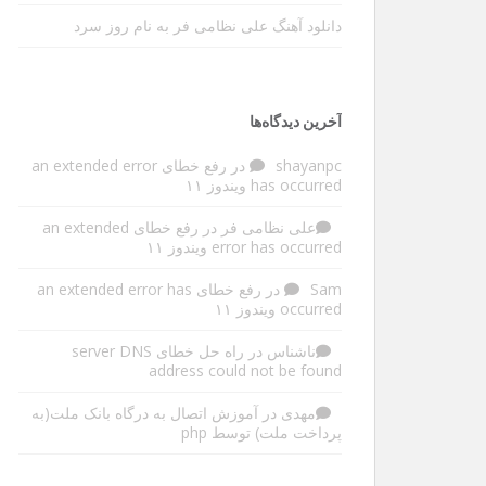
دانلود آهنگ علی نظامی فر به نام روز سرد
آخرین دیدگاه‌ها
shayanpc
در
رفع خطای an extended error
has occurred ویندوز ۱۱
علی نظامی فر
در
رفع خطای an extended
error has occurred ویندوز ۱۱
Sam
در
رفع خطای an extended error has
occurred ویندوز ۱۱
ناشناس
در
راه حل خطای server DNS
address could not be found
مهدی
در
آموزش اتصال به درگاه بانک ملت(به
پرداخت ملت) توسط php