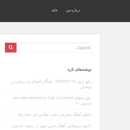
درباره من
خانه
Search
for:
نوشته‌های تازه
رفع ارور ۰x0000011b هنگام اتصال به پرینتر در
ویندوز
رفع خطای an extended error has occurred
ویندوز ۱۱
دانلود آهنگ محرمی علی نظامی فر شاه وفا
دانلود ریمیکس آهنگ عزیز جون از محمد جدیدی