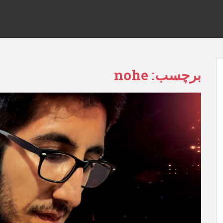
برچسب:
nohe