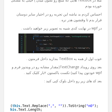
مثلا در TextBox هایی که مبلغ رو نشون میدن ) خیلی به مشکل
خورده بودم
احساس کردم بد نباشه این تجربه رو در اختیار سایر دوستان
قرار بدم تا وقتشون هدر نره .
در wpf در نهایت کدی شبیه به تصویر زیر خواهید داشت .
خوب اول از همه یه TextBox بندازید داخل فرمتون .
بعد روی رویداد TextChange(مقدار مشابه رو در ویندوز فرم و
wpf خودتون پیدا کنید) تکست باکستون ۲بار کلیک کنید .
بعد کد های زیر رو داخل بلوک کپی کنید :
"
)
.Parse(
this
.Text.Replace(
","
, 
""
)).ToString(
"n0"
);
rt = 
this
.Text.Length;