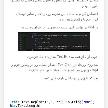
مثلا در TextBox هایی که مبلغ رو نشون میدن ) خیلی به مشکل
خورده بودم
احساس کردم بد نباشه این تجربه رو در اختیار سایر دوستان
قرار بدم تا وقتشون هدر نره .
در wpf در نهایت کدی شبیه به تصویر زیر خواهید داشت .
خوب اول از همه یه TextBox بندازید داخل فرمتون .
بعد روی رویداد TextChange(مقدار مشابه رو در ویندوز فرم و
wpf خودتون پیدا کنید) تکست باکستون ۲بار کلیک کنید .
بعد کد های زیر رو داخل بلوک کپی کنید :
"
)
.Parse(
this
.Text.Replace(
","
, 
""
)).ToString(
"n0"
);
rt = 
this
.Text.Length;