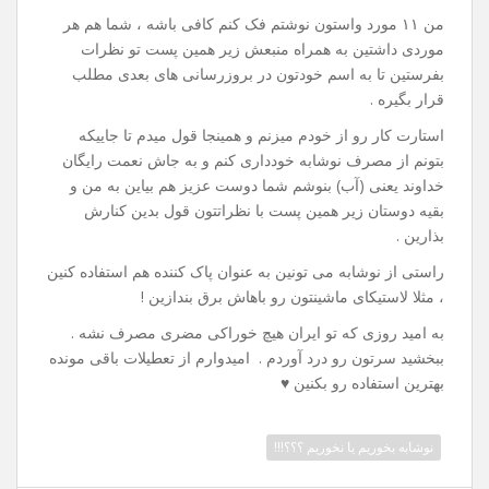
من ۱۱ مورد واستون نوشتم فک کنم کافی باشه ، شما هم هر
موردی داشتین به همراه منبعش زیر همین پست تو نظرات
بفرستین تا به اسم خودتون در بروزرسانی های بعدی مطلب
قرار بگیره .
استارت کار رو از خودم میزنم و همینجا قول میدم تا جاییکه
بتونم از مصرف نوشابه خودداری کنم و به جاش نعمت رایگان
خداوند یعنی (آب) بنوشم شما دوست عزیز هم بیاین به من و
بقیه دوستان زیر همین پست با نظراتتون قول بدین کنارش
بذارین .
راستی از نوشابه می تونین به عنوان پاک کننده هم استفاده کنین
، مثلا لاستیکای ماشینتون رو باهاش برق بندازین !
به امید روزی که تو ایران هیچ خوراکی مضری مصرف نشه .
ببخشید سرتون رو درد آوردم . امیدوارم از تعطیلات باقی مونده
بهترین استفاده رو بکنین ♥
نوشابه بخوریم یا نخوریم ؟؟؟!!!