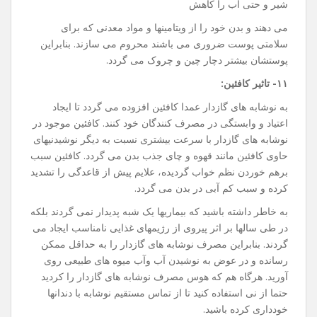
شیر و حتی آب را کاهش
می دهند و بدن خود را از ویتامینها و مواد معدنی که برای
سلامتی پوست ضروری می باشند محروم می سازند. بنابراین
پوستشان بیشتر دچار چین و چروک می گردد.
۱۱- تاثیر کافئین:
به نوشابه های گازدار عمدا کافئین افزوده می گردد تا ایجاد
اعتیاد و وابستگی در مصرف کنندگان خود کنند. کافئین موجود در
نوشابه های گازدار با سرعت بیشتری نسبت به دیگر نوشیدنیهای
حاوی کافئین مانند قهوه و چای جذب بدن می گردد. کافئین سبب
برهم خوردن نظم خواب گردیده، علایم پیش از قاعدگی را تشدید
کرده و سبب کم آبی در بدن می گردد.
به خاطر داشته باشید که بیماریها یک شبه پدیدار نمی گردند بلکه
در طی سالها بر اثر پیروی از رژیمهای غذایی نامناسب ایجاد می
گردند. بنابراین مصرف نوشابه های گازدار را به حداقل ممکن
رسانده و در عوض به نوشیدن آب وآب میوه های طبیعی روی
آورید. هرگاه هم که هوس مصرف نوشابه های گازدار را کردید
حتما از نی استفاده کنید تا از تماس مستقیم نوشابه با دندانها
خودداری کرده باشید.