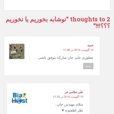
2 thoughts to “نوشابه بخوریم یا نخوریم
؟؟؟!!!”
حمید
13 آگوست 2016 در 11:48
چطوری علی جان مبارکه موفق باشی
پاسخ
علی نظامی فر
13 آگوست 2016 در 11:55
سلام مهندس جان .
نظر لطفتونه ♥