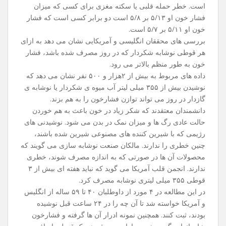
است. خطر حمله قلبی یا سکته مغزی برای کسی که میزان
فشار خون او ۵/۱۳ بر ۵/۸ است دو برابر کسی است که فشار
خون او ۵/۱۱ بر ۵/۷ است.
بررسی‌ های محققان انگلیسی و آمریکایی نشان می ‌دهد به ازای
هر قوطی نوشابه شکردار که در روز مصرف شده باشد، فشار
خون به ‌طور منظم بالاتر می ‌رود.
داده ‌های مربوط به بیش از ۲هزار و ۵۰۰ نفر نشان می ‌دهد که
نوشیدن بیش از ۳۵۵ میلی لیتر آب میوه ی شکردار یا نوشابه ی
گازدار در روز می ‌تواند توازن فشارخون را به هم بزند.
دانشمندان معتقدند که شکر زیاد در خون باعث به هم خوردن
حالت عادی رگ‌ ها و میزان نمک در بدن می‌ شود. نوشیدنی ‌های
رژیمی که با شیرین کننده‌ های مصنوعی شیرین شده باشند،
چنین خطری را ندارند. مالکان صنعت نوشابه ‌سازی می‌ گویند که
محصولات آن ها در صورتی که به اندازه مصرف شوند، خطری
ندارند. انجمن قلب آمریکا می‌ گوید که نباید هفته ‌ای بیش از ۳
قوطی ۳۵۵ میلی لیتری نوشابه مصرف کرد.
در این مطالعه در ۴ مورد از داوطلبان ۴۰ تا ۵۹ ساله از انگلیس
و آمریکا خواسته شد تا آن چه را در ۲۴ ساعت قبل نوشیده
بودند، ثبت کنند. همچنین نمونه ادرار آن ها گرفته و فشارخون