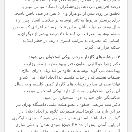
درصد افزایش می ‌دهد. پژوهشگران دانشگاه میامی میلر با
تحقیق بر روی بیش از دو هزار و ۵۰۰ نفر، در صدد یافتن پاسخی
برای پرسش مربوط به تاثیر نوشابه بر سلامت انسان پس از ۹
سال بودند. در نهایت آنان به این نتیجه رسیدند افرادی که به طور
منظم نوشابه مصرف می‌ کنند تا ۶۱ درصد بیشتر از دیگران و
کسانی که مصرف به مراتب کمتری دارند، در خطر ابتلا به
سکته قرار می ‌گیرند.
۴- نوشابه ‌های گازدار موجب پوکی استخوان می شوند
دکتر زهرا عبداللهی معاون دفتر بهبود تغذیه جامعه وزارت
بهداشت می گوید: نوشابه ‌ها علاوه بر قند زیاد، دارای املاح
فسفات هستند که در جذب کلسیم غذا ایجاد اختلال می ‌کند و
نهایتا مصرف مداوم نوشابه ‌های گازدار کمبود کلسیم و به دنبال
آن پوکی استخوان را به دنبال دارد. پوکی استخوان موجب
شکستگی ‌های خود به خود استخوان می‌ شود.
دکتر سید مرتضی صفوی، عضو هیئت علمی دانشگاه تهران نیز
در این باره می گوید: اسید فسفریک علاوه بر ایجاد اختلال در
گوارش غذا، باعث اسیدی شدن خون می شود که برای جلوگیری
از پایین آمدن بیش از حد PH خون(اسیدی شدن) و خنثی سازی
آن، بدن از کلسیم ذخیره شده در استخوان ها استفاده می کند.