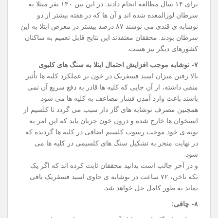
برای ۱۴ سال مطالعه انجام دادند. در این بین ۱۴۰ نفر مبتلا به
سرطان لوزالمعده شده ‌اند و آن‌ ها که در هفته بیشتر از دو
نوشابه ی قندی می ‌نوشند ۸۷ درصد بیشتر در معرض ابتلا به این
سرطان بودند. محققان معتقدند این نتایج قابل تعمیم به ساکنان
کشورهای دیگر نیز هست.
۷- نوشابه موجب افزایش احتمال ابتلا به سنگ های کلیوی
بالا رفتن میزان اسید فسفریک در خون بر عملکرد کلیه ها تاُثیر
منفی داشته، از آن جایی که کلیه ها قادر به دفع سریع آن نمی
باشند باعث وارد آمدن فشار مضاعف به کلیه ها می شود.
همچنین مصرف نوشابه های گاز دار سبب می گردد تا کلسیم از
استخوان ها خارج شده و درون خون جریان یابد که این امر به
نوبه ی خود موجب رسوب کلسیم اضافی در کلیه ها گردیده که
در نهایت منجر به تشکیل سنگ ‌های کلسیمی در کلیه ها می
شود.
و در آخر جالب است بدانید محققان ثابت کرده‌ اند که اگر یک
تکه ناخن، ۷۲ ساعت در نوشابه ی حاوی اسید فسفریک باقی
بماند به طور کامل حل خواهد شد.
۸- چاقی: