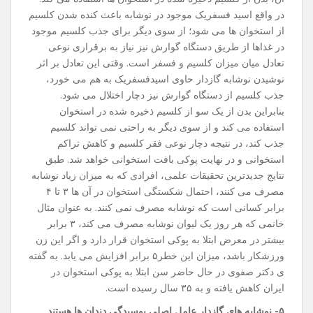
در واقع اسید فسفریک موجود در نوشابه باعث کنده شدن کلسیم
از استخوان ها می شود؛ از سوی دیگر برای جذب کلسیم موجود
در غذاها از طریق دستگاه گوارش نیز نیاز به برقراری نوعی
تعادل میان میزان کلسیم و فسفر است. وقتی این تعادل بر اثر
نوشیدن نوشابه گازدار حاوی اسیدفسفریک به هم می خورد،
جذب کلسیم از دستگاه گوارش نیز دچار اختلال می شود.
بنابراین بدن از یک سو از کلسیم ذخیره شده در استخوان
استفاده می کند و از سوی دیگر به راحتی نمی تواند کلسیم
جذب کند، در نتیجه دچار نوعی فقر کلسیم و کاهش تراکم
استخوانی و در نهایت پوکی بافت استخوانی خواهد شد. طبق
نتایج جدیدترین تحقیقات علمی، افرادی که به میزان زیاد نوشابه
مصرف می کنند، احتمال شکستگی استخوان در آن ها ۳ تا ۴
برابر کسانی است که نوشابه مصرف نمی کنند. به عنوان مثال
خانمی که هر روز یک لیوان نوشابه مصرف می کند، ۳ برابر
بیشتر در معرض ابتلا به پوکی استخوان قرار دارد و اگر این زن
ورزشکار باشد، میزان این خطر۵ برابر افزایش می یابد. به گفته
ی دکتر صفوی در حال حاضر سن ابتلا به پوکی استخوان در
ایران کاهش یافته و به ۳۵ سال رسیده است.
۵- نوشابه ‌های گازدار عامل اصلی پوسیدگی دندان ها هستند