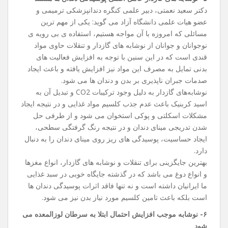
دکتر سعید نعمتی، دبیر علمی کنگره دندانپزشکی ترمیمی و
عضو هیات علمی دانشگاه آزاد می گوید: یکی از مهم ترین
مسائلی که امروزه با آن مواجه هستیم، استفاده ی بی ‌رویه ی
نوجوانان و جوانان از نوشابه‌ های گازدار و تنقلات حاوی مواد
قندی است که در این سنین با توجه به افزایش فعالیت ‌های
بدنی تمایل به مصرف این مواد نیز افزایش یافته و باعث ایجاد
صدمات جبران ناپذیری بر بدن و دندان‌ ها می‌ شود.
نوشابه‌های گازدار به دلیل وجود ترکیبات CO2 و تبدیل آن به
اسید کربنیک باعث عدم جذب کلسیم مواد غذایی و در نتیجه ایجاد
مشکلات اسکلتی و پوکی استخوان می‌ شود و از طرفی حل
شدن تدریجی مینای دندان و در نتیجه رنگ گرفتگی سطحی،
ایجاد حساسیت، پوسیدگی ‌های ریز روی مینای دندان را به دنبال
دارد.
بهترین جایگزینی برای تنقلات و نوشابه های گازدار، انواع مغزها
و انواع دوغ می‌ باشد که در گذشته جایگاه خوبی در سبد غذایی
ما ایرانیان داشته است و نه تنها فاقد اثرات پوسیدگی دندان ها
است بلکه باعث تامین کلسیم مورد نیاز بدن نیز می ‌شود.
۶- نوشابه موجب افزایش احتمال ابتلا به سرطان لوزالمعده می
شود