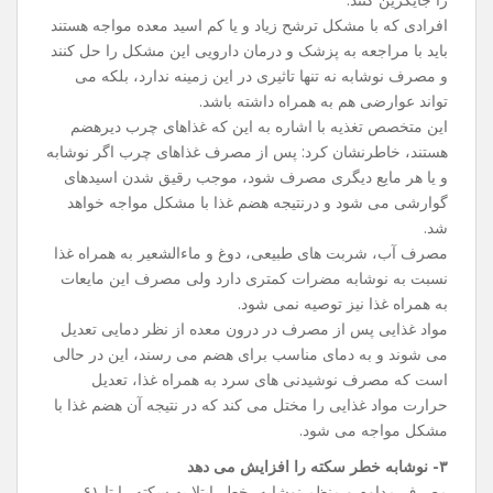
افرادی که با مشکل ترشح زیاد و یا کم اسید معده مواجه هستند
باید با مراجعه به پزشک و درمان دارویی این مشکل را حل کنند
و مصرف نوشابه نه تنها تاثیری در این زمینه ندارد، بلکه می
‌تواند عوارضی هم به همراه داشته باشد.
این متخصص تغذیه با اشاره به این که غذاهای چرب دیرهضم
هستند، خاطرنشان کرد: پس از مصرف غذاهای چرب اگر نوشابه
و یا هر مایع دیگری مصرف شود، موجب رقیق شدن اسیدهای
گوارشی می‌ شود و درنتیجه هضم غذا با مشکل مواجه خواهد
شد.
مصرف آب، شربت‌ های طبیعی، دوغ و ماءالشعیر به همراه غذا
نسبت به نوشابه مضرات کمتری دارد ولی مصرف این مایعات
به همراه غذا نیز توصیه نمی ‌شود.
مواد غذایی پس از مصرف در درون معده از نظر دمایی تعدیل
می ‌شوند و به دمای مناسب برای هضم می ‌رسند، این در حالی
است که مصرف نوشیدنی ‌های سرد به همراه غذا، تعدیل
حرارت مواد غذایی را مختل می ‌کند که در نتیجه آن هضم غذا با
مشکل مواجه می ‌شود.
۳- نوشابه خطر سکته را افزایش می ‌دهد
مصرف مداوم و منظم نوشابه، خطر ابتلا به سکته را تا ۶۱