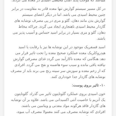
در کل مسیر سیستم گوارش تنها معده قادر به مقاومت در برابر
چنین محیط اسیدی می باشد. اما در دیگر اعضای سیستم
گوارش بدن مانند دهان، گلو و مری در پی مصرف نوشابه های
گازدار محیط اسیدی ناهنجاری ایجاد می گردد. چراکه مخاط
دهان، گلو و مری بسیار در برابر اسید حساس و آسیب پذیر می
باشند.
اسید فسفریک موجود در این نوشابه ها نیز با رقابت با اسید
هیدروکلریک معده عملکرد صحیح معده را تحت تاثیر قرار می
دهد. هنگامی که معده ناکارآمد می گردد غذای مصرفی گوارش
نیافته باقی مانده و سبب سوء هاضمه و نفخ می گردد. افرادی
که از زخم معده و سوزش سر سینه رنج می برند باید از مصرف
نوشابه های گازدار جدا خودداری کنند.
۱۰- تاثیر بروی پوست:
خون اسیدی بروی عملکرد گلوتایتون تاثیر می گذراد. گلوتایتون
یک آنزیم با خاصیت آنتی اکسیدانی می باشد. علاوه بر آن نوشابه
های گازدار فاقد هرگونه مواد معدنی و ویتامین می باشند.
افرادی که نوشابه مصرف می کنند معمولا مصرف آب میوه،