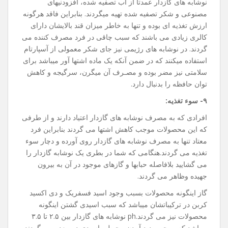
نوشابه های گازدار عمدتا از آب تصفیه شده، افزودنیهای
مصنوعی و شکر تصفیه شده تهیه میگردند. بنابراین فاقد هرگونه
ارزش تغذیه ای بوده و تنها به خاطر میزان قند بالایشان دارای
کالری زیادی می باشند که سبب چاقی در فرد مصرف کننده می
گردند. در نوشابه های رژیمی نیز جای شکر معمولی از آسپارتام
استفاده میکنند که در ضمن آنکه یک ماده اشتها آور میباشد برای
سلامتی نیز مضر بوده و مصـرف آن میگرن، سرگیجه و کاهش
توان حافظه را بدنبال دارد.
۹- سوء تغذیه:
افرادی که به مصرف نوشابه های گازدار اعتیاد دارند و از طرفی
که این محصولات موجب کاهش اشتها می گردند بنابراین فرد
معتاد تنها به مصرف نوشابه های گازدار روی آورده و دچار سوء
تغذیه می گردند.هنگامی که شما در بطری یک نوشابه گازدار را
می گشایید بلافاصله حبابها و گازهای موجود در آن به بیرون
جهیده وظاهر می گردند.
گاز اینگونه محصولات بسبب وجود اسید فسفریک و دی اکسید
کربن در ترکیباتشان میباشد که سبب اسیدی گشتن اینگونه
محصولات نیز می گردند.ph نوشابه های گازدار بین ۲.۵ تا ۳.۵
میباشد که موجب پدید آمدن محیطی اسیدی در معده می گردند.