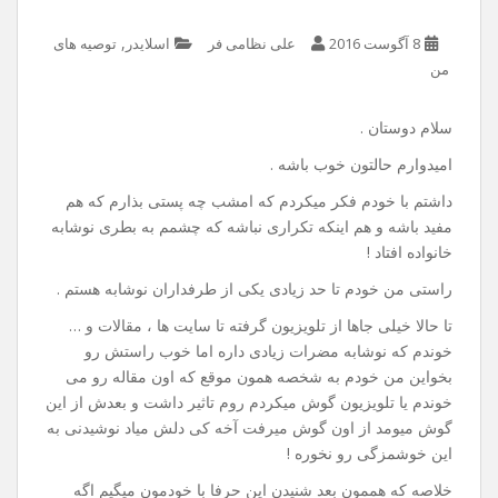
,
8 آگوست 2016
علی نظامی فر
اسلایدر
توصیه های
من
سلام دوستان .
امیدوارم حالتون خوب باشه .
داشتم با خودم فکر میکردم که امشب چه پستی بذارم که هم
مفید باشه و هم اینکه تکراری نباشه که چشمم به بطری نوشابه
خانواده افتاد !
راستی من خودم تا حد زیادی یکی از طرفداران نوشابه هستم .
تا حالا خیلی جاها از تلویزیون گرفته تا سایت ها ، مقالات و …
خوندم که نوشابه مضرات زیادی داره اما خوب راستش رو
بخواین من خودم به شخصه همون موقع که اون مقاله رو می
خوندم یا تلویزیون گوش میکردم روم تاثیر داشت و بعدش از این
گوش میومد از اون گوش میرفت آخه کی دلش میاد نوشیدنی به
این خوشمزگی رو نخوره !
خلاصه که هممون بعد شنیدن این حرفا با خودمون میگیم اگه