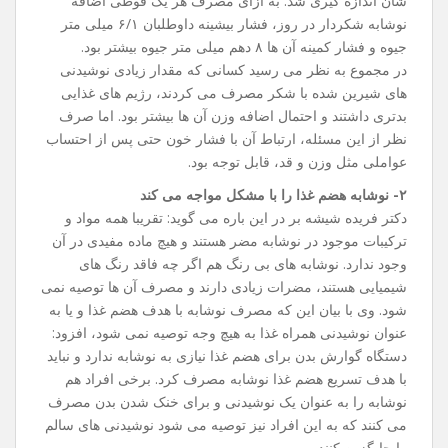
شان اندازه‌ گیری شد. به ازای مصرف هر یک قوطی اضافه
نوشابه شکردار در روز، فشار بیشینه داوطلبان ۶/۱ میلی متر
جیوه و فشار کمینه آن ها ۸ دهم میلی‌ متر جیوه بیشتر بود.
در مجموع به‌ نظر می ‌رسید کسانی که مقدار زیادی نوشیدنی
‌های شیرین شده با شکر مصرف می‌ کردند، رژیم‌ های غذایی
بدتری داشتند و احتمال اضافه وزن آن ها بیشتر بود. اما صرف
‌نظر از این مسئله، ارتباط آن با فشار خون حتی پس از احتساب
عواملی مثل وزن و قد، قابل توجه بود.
۲- نوشابه هضم غذا را با مشکل مواجه می ‌کند
دکتر فریده شیشه‌ بر در این باره می گوید: تقریبا همه مواد و
ترکیبات موجود در نوشابه مضر هستند و هیچ ماده مفیدی در آن
وجود ندارد. نوشابه‌ های بی ‌رنگ هم اگر چه فاقد رنگ‌ های
شیمیایی هستند، مضرات زیادی دارند و مصرف آن ها توصیه نمی
‌شود. وی با بیان این که مصرف نوشابه با هدف هضم غذا و یا به
عنوان نوشیدنی همراه غذا به هیچ وجه توصیه نمی ‌شود، افزود:
دستگاه گوارش بدن برای هضم غذا نیازی به نوشابه ندارد و نباید
با هدف تسریع هضم غذا نوشابه مصرف کرد. برخی افراد هم
نوشابه را به عنوان یک نوشیدنی و برای خنک شدن بدن مصرف
می‌ کنند که به این افراد نیز توصیه می ‌شود نوشیدنی‌ های سالم
را جایگزین کنند.