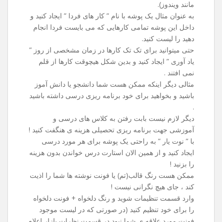
مانند ویندوز).
به عنوان مثال یک پوشه با نام ” کار های فردا ” ایجاد کنید و
داخل این پوشه تمامی کارهایی که می بایست فردا انجام
دهید را لیست کنید.
حتی میتوانید برای تک تک کارها در زمان مشخصی از روز ”
یاد آوری ” ایجاد کنید و بدین شکل هیچوقت کارها از قلم
نمی افتند .
مثالی دیگر اینکه ممکن هست شما دانشجو یا دانش آموز
باشید و بخواهید برای خود برنامه ریزی درسی داشته باشید
.
دیگر لازم نیست بابت رفتن به کلاس های درسی و
آموزشی جهت برنامه ریزی تحصیلی هزینه ی هنگفت کنید !
با ” نوت یار ” به راحتی یک پوشه برای هر مورد درسی
ایجاد کنید و از همین الان استارت درس خواندن بدون هزینه
را بزنید !
ممکن هست رنگ قالب(تم) یا فونت نوشته ها شما را اذیت
کند ، جای هیچ نگرانی نیست !
وارد قسمت تنظیمات شوید و رنگ دلخواه + فونت دلخواه
را برای خود تنظیم کنید (در صورتی که در لیست موجود
فونت مورد علاقه ی شما نبود در قسمت نظرات بازار اعلام